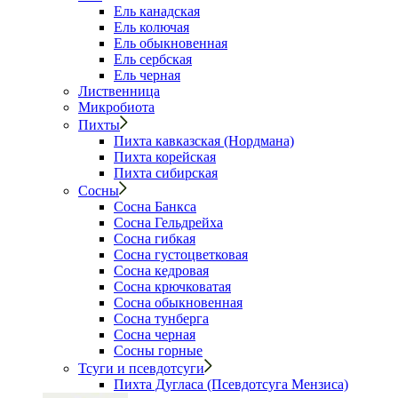
Ель канадская
Ель колючая
Ель обыкновенная
Ель сербская
Ель черная
Лиственница
Микробиота
Пихты
Пихта кавказская (Нордмана)
Пихта корейская
Пихта сибирская
Сосны
Сосна Банкса
Сосна Гельдрейха
Сосна гибкая
Сосна густоцветковая
Сосна кедровая
Сосна крючковатая
Сосна обыкновенная
Сосна тунберга
Сосна черная
Сосны горные
Тсуги и псевдотсуги
Пихта Дугласа (Псевдотсуга Мензиса)