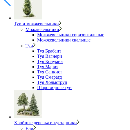
Туи и можжевельники
Можжевельники
Можжевельники горизонтальные
Можжевельники скальные
Туи
Туя Брабант
Туя Вагнери
Туя Колумна
Туя Мария
Туя Санкист
Туя Смарагд
Туя Холмструп
Шаровидные туи
Хвойные деревья и кустарники
Ели