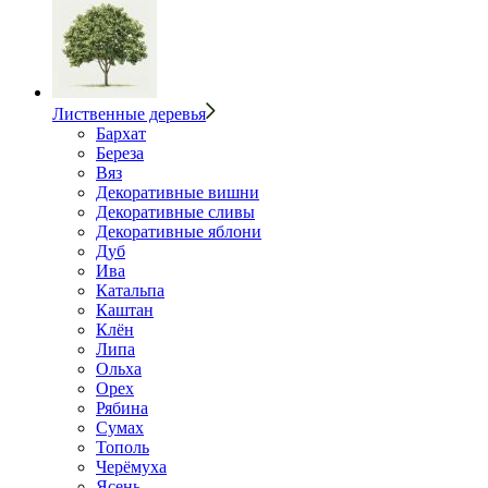
Лиственные деревья
Бархат
Береза
Вяз
Декоративные вишни
Декоративные сливы
Декоративные яблони
Дуб
Ива
Катальпа
Каштан
Клён
Липа
Ольха
Орех
Рябина
Сумах
Тополь
Черёмуха
Ясень