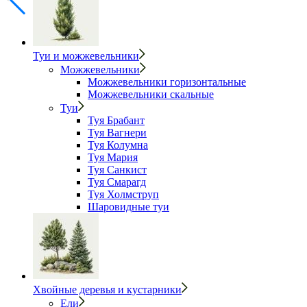
Туи и можжевельники
Можжевельники
Можжевельники горизонтальные
Можжевельники скальные
Туи
Туя Брабант
Туя Вагнери
Туя Колумна
Туя Мария
Туя Санкист
Туя Смарагд
Туя Холмструп
Шаровидные туи
Хвойные деревья и кустарники
Ели