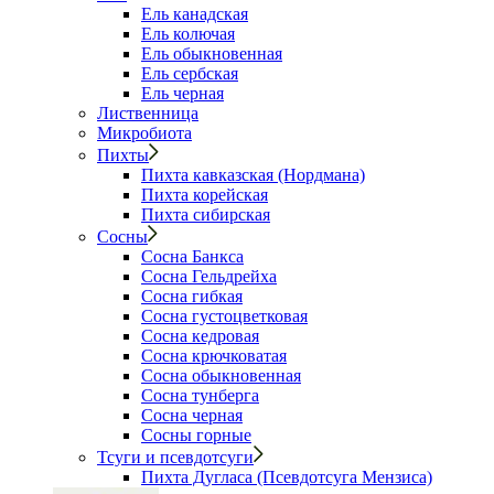
Ель канадская
Ель колючая
Ель обыкновенная
Ель сербская
Ель черная
Лиственница
Микробиота
Пихты
Пихта кавказская (Нордмана)
Пихта корейская
Пихта сибирская
Сосны
Сосна Банкса
Сосна Гельдрейха
Сосна гибкая
Сосна густоцветковая
Сосна кедровая
Сосна крючковатая
Сосна обыкновенная
Сосна тунберга
Сосна черная
Сосны горные
Тсуги и псевдотсуги
Пихта Дугласа (Псевдотсуга Мензиса)