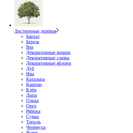
Лиственные деревья
Бархат
Береза
Вяз
Декоративные вишни
Декоративные сливы
Декоративные яблони
Дуб
Ива
Катальпа
Каштан
Клён
Липа
Ольха
Орех
Рябина
Сумах
Тополь
Черёмуха
Ясень