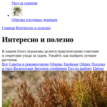
Уход за газоном
Обрезка плодовых деревьев
Главная
Интересно и полезно
Интересно и полезно
В нашем блоге агрономы делятся практическими советами
и секретами ухода за садом. Узнайте, как выбрать лучшие
растения.
Все
Советы и рекомендации
Обзоры
Хвойные
Общее
Посадка
и уход
Видеоотзыв
Звездное одобрение
Гид по выбору
Цветы