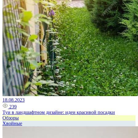
18.08.2023
239
Туи в ландшафтном дизайне: идеи красивой посадки
Обзоры
Хвойные