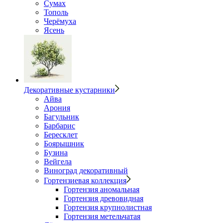
Сумах
Тополь
Черёмуха
Ясень
Декоративные кустарники
Айва
Арония
Багульник
Барбарис
Бересклет
Боярышник
Бузина
Вейгела
Виноград декоративный
Гортензиевая коллекция
Гортензия аномальная
Гортензия древовидная
Гортензия крупнолистная
Гортензия метельчатая