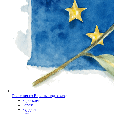
Растения из Европы под заказ
Бересклет
Берёза
Буддлея