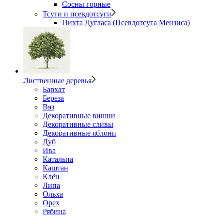
Сосны горные
Тсуги и псевдотсуги
Пихта Дугласа (Псевдотсуга Мензиса)
Лиственные деревья
Бархат
Береза
Вяз
Декоративные вишни
Декоративные сливы
Декоративные яблони
Дуб
Ива
Катальпа
Каштан
Клён
Липа
Ольха
Орех
Рябина