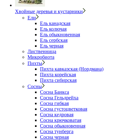
Хвойные деревья и кустарники
Ели
Ель канадская
Ель колючая
Ель обыкновенная
Ель сербская
Ель черная
Лиственница
Микробиота
Пихты
Пихта кавказская (Нордмана)
Пихта корейская
Пихта сибирская
Сосны
Сосна Банкса
Сосна Гельдрейха
Сосна гибкая
Сосна густоцветковая
Сосна кедровая
Сосна крючковатая
Сосна обыкновенная
Сосна тунберга
Сосна черная