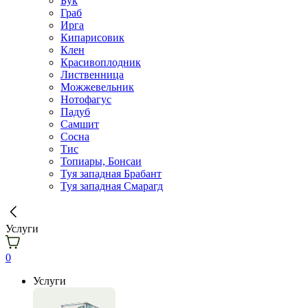
Бук
Граб
Ирга
Кипарисовик
Клен
Красивоплодник
Лиственница
Можжевельник
Нотофагус
Падуб
Самшит
Сосна
Тис
Топиары, Бонсаи
Туя западная Брабант
Туя западная Смарагд
Услуги
0
Услуги