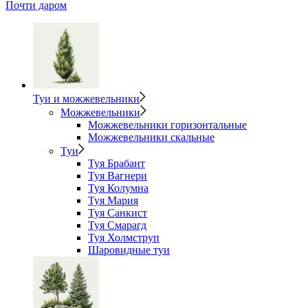
Почти даром
Туи и можжевельники
Можжевельники
Можжевельники горизонтальные
Можжевельники скальные
Туи
Туя Брабант
Туя Вагнери
Туя Колумна
Туя Мария
Туя Санкист
Туя Смарагд
Туя Холмструп
Шаровидные туи