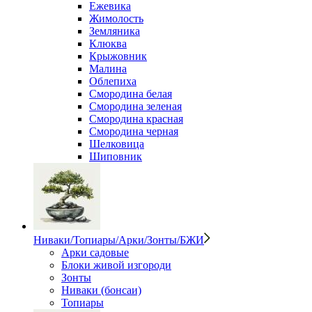
Ежевика
Жимолость
Земляника
Клюква
Крыжовник
Малина
Облепиха
Смородина белая
Смородина зеленая
Смородина красная
Смородина черная
Шелковица
Шиповник
Ниваки/Топиары/Арки/Зонты/БЖИ
Арки садовые
Блоки живой изгороди
Зонты
Ниваки (бонсаи)
Топиары