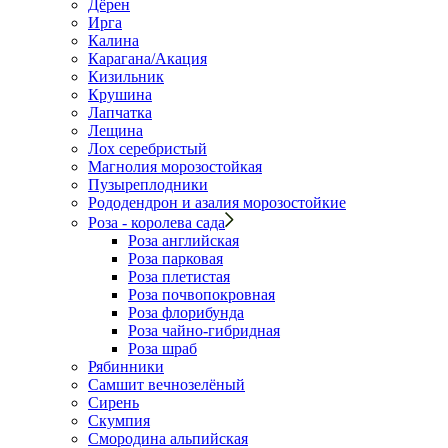
Дёрен
Ирга
Калина
Карагана/Акация
Кизильник
Крушина
Лапчатка
Лещина
Лох серебристый
Магнолия морозостойкая
Пузыреплодники
Рододендрон и азалия морозостойкие
Роза - королева сада
Роза английская
Роза парковая
Роза плетистая
Роза почвопокровная
Роза флорибунда
Роза чайно-гибридная
Роза шраб
Рябинники
Самшит вечнозелёный
Сирень
Скумпия
Смородина альпийская