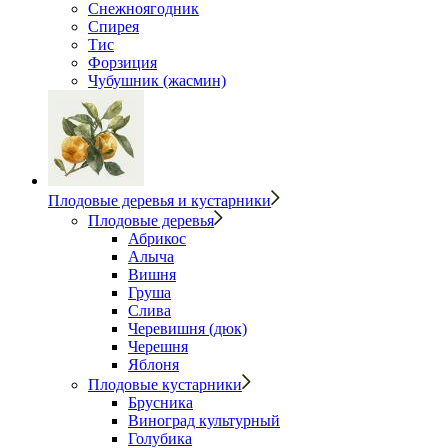
Снежноягодник
Спирея
Тис
Форзиция
Чубушник (жасмин)
Плодовые деревья и кустарники
Плодовые деревья
Абрикос
Алыча
Вишня
Груша
Слива
Черевишня (дюк)
Черешня
Яблоня
Плодовые кустарники
Брусника
Виноград культурный
Голубика