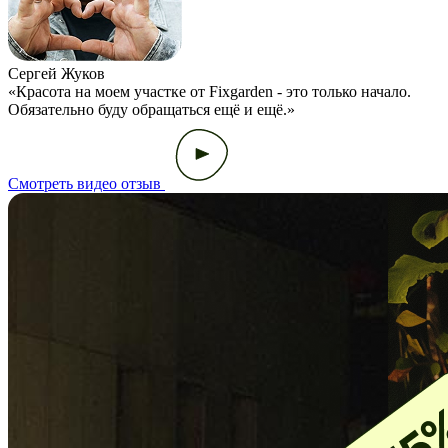
Сергей Жуков
«Красота на моем участке от Fixgarden - это только начало.
«
Обязательно буду обращаться ещё и ещё.»
к
Смотреть видео отзыв
С