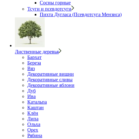
Сосны горные
Тсуги и псевдотсуги
Пихта Дугласа (Псевдотсуга Мензиса)
Лиственные деревья
Бархат
Береза
Вяз
Декоративные вишни
Декоративные сливы
Декоративные яблони
Дуб
Ива
Катальпа
Каштан
Клён
Липа
Ольха
Орех
Рябина