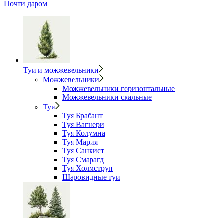
Почти даром
Туи и можжевельники
Можжевельники
Можжевельники горизонтальные
Можжевельники скальные
Туи
Туя Брабант
Туя Вагнери
Туя Колумна
Туя Мария
Туя Санкист
Туя Смарагд
Туя Холмструп
Шаровидные туи