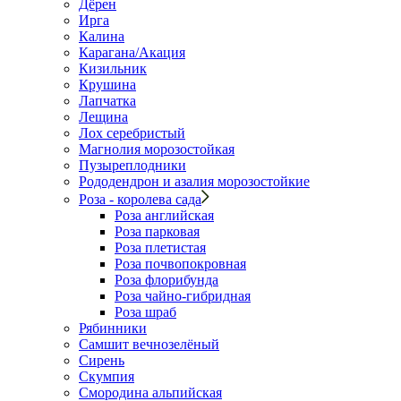
Дёрен
Ирга
Калина
Карагана/Акация
Кизильник
Крушина
Лапчатка
Лещина
Лох серебристый
Магнолия морозостойкая
Пузыреплодники
Рододендрон и азалия морозостойкие
Роза - королева сада
Роза английская
Роза парковая
Роза плетистая
Роза почвопокровная
Роза флорибунда
Роза чайно-гибридная
Роза шраб
Рябинники
Самшит вечнозелёный
Сирень
Скумпия
Смородина альпийская