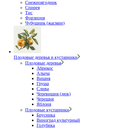
Снежноягодник
Спирея
Тис
Форзиция
Чубушник (жасмин)
Плодовые деревья и кустарники
Плодовые деревья
Абрикос
Алыча
Вишня
Груша
Слива
Черевишня (дюк)
Черешня
Яблоня
Плодовые кустарники
Брусника
Виноград культурный
Голубика