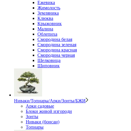
Ежевика
Жимолость
Земляника
Клюква
Крыжовник
Малина
Облепиха
Смородина белая
Смородина зеленая
Смородина красная
Смородина черная
Шелковица
Шиповник
Ниваки/Топиары/Арки/Зонты/БЖИ
Арки садовые
Блоки живой изгороди
Зонты
Ниваки (бонсаи)
Топиары