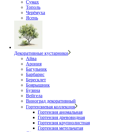
Сумах
Тополь
Черёмуха
Ясень
Декоративные кустарники
Айва
Арония
Багульник
Барбарис
Бересклет
Боярышник
Бузина
Вейгела
Виноград декоративный
Гортензиевая коллекция
Гортензия аномальная
Гортензия древовидная
Гортензия крупнолистная
Гортензия метельчатая