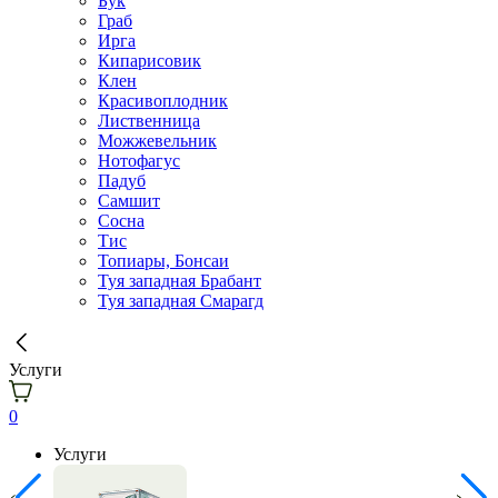
Бук
Граб
Ирга
Кипарисовик
Клен
Красивоплодник
Лиственница
Можжевельник
Нотофагус
Падуб
Самшит
Сосна
Тис
Топиары, Бонсаи
Туя западная Брабант
Туя западная Смарагд
Услуги
0
Услуги