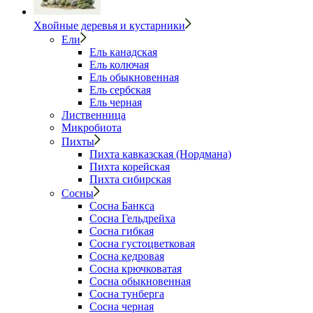
Хвойные деревья и кустарники
Ели
Ель канадская
Ель колючая
Ель обыкновенная
Ель сербская
Ель черная
Лиственница
Микробиота
Пихты
Пихта кавказская (Нордмана)
Пихта корейская
Пихта сибирская
Сосны
Сосна Банкса
Сосна Гельдрейха
Сосна гибкая
Сосна густоцветковая
Сосна кедровая
Сосна крючковатая
Сосна обыкновенная
Сосна тунберга
Сосна черная