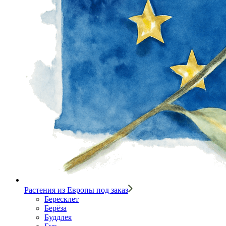
Растения из Европы под заказ
Бересклет
Берёза
Буддлея