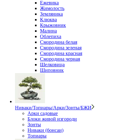
Ежевика
Жимолость
Земляника
Клюква
Крыжовник
Малина
Облепиха
Смородина белая
Смородина зеленая
Смородина красная
Смородина черная
Шелковица
Шиповник
Ниваки/Топиары/Арки/Зонты/БЖИ
Арки садовые
Блоки живой изгороди
Зонты
Ниваки (бонсаи)
Топиары