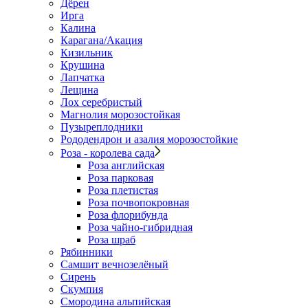
Дёрен
Ирга
Калина
Карагана/Акация
Кизильник
Крушина
Лапчатка
Лещина
Лох серебристый
Магнолия морозостойкая
Пузыреплодники
Рододендрон и азалия морозостойкие
Роза - королева сада
Роза английская
Роза парковая
Роза плетистая
Роза почвопокровная
Роза флорибунда
Роза чайно-гибридная
Роза шраб
Рябинники
Самшит вечнозелёный
Сирень
Скумпия
Смородина альпийская