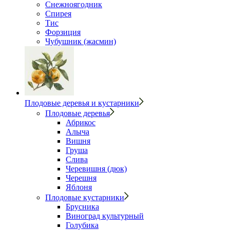
Снежноягодник
Спирея
Тис
Форзиция
Чубушник (жасмин)
Плодовые деревья и кустарники
Плодовые деревья
Абрикос
Алыча
Вишня
Груша
Слива
Черевишня (дюк)
Черешня
Яблоня
Плодовые кустарники
Брусника
Виноград культурный
Голубика