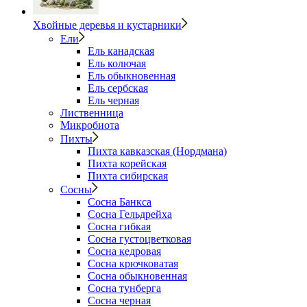
Хвойные деревья и кустарники
Ели
Ель канадская
Ель колючая
Ель обыкновенная
Ель сербская
Ель черная
Лиственница
Микробиота
Пихты
Пихта кавказская (Нордмана)
Пихта корейская
Пихта сибирская
Сосны
Сосна Банкса
Сосна Гельдрейха
Сосна гибкая
Сосна густоцветковая
Сосна кедровая
Сосна крючковатая
Сосна обыкновенная
Сосна тунберга
Сосна черная