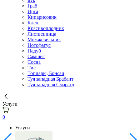
Бук
Граб
Ирга
Кипарисовик
Клен
Красивоплодник
Лиственница
Можжевельник
Нотофагус
Падуб
Самшит
Сосна
Тис
Топиары, Бонсаи
Туя западная Брабант
Туя западная Смарагд
Услуги
0
Услуги