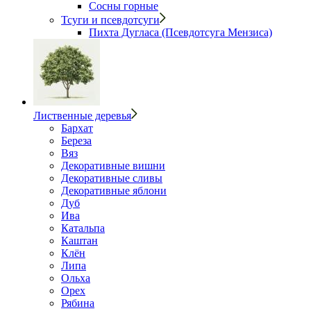
Сосны горные
Тсуги и псевдотсуги
Пихта Дугласа (Псевдотсуга Мензиса)
Лиственные деревья
Бархат
Береза
Вяз
Декоративные вишни
Декоративные сливы
Декоративные яблони
Дуб
Ива
Катальпа
Каштан
Клён
Липа
Ольха
Орех
Рябина