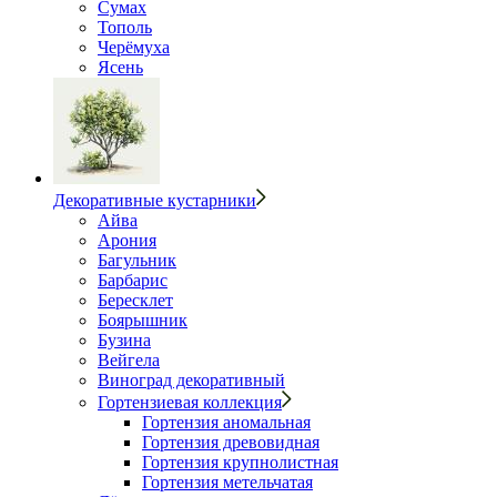
Сумах
Тополь
Черёмуха
Ясень
Декоративные кустарники
Айва
Арония
Багульник
Барбарис
Бересклет
Боярышник
Бузина
Вейгела
Виноград декоративный
Гортензиевая коллекция
Гортензия аномальная
Гортензия древовидная
Гортензия крупнолистная
Гортензия метельчатая