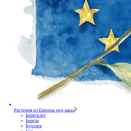
Растения из Европы под заказ
Бересклет
Берёза
Буддлея