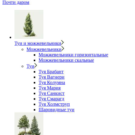
Почти даром
Туи и можжевельники
Можжевельники
Можжевельники горизонтальные
Можжевельники скальные
Туи
Туя Брабант
Туя Вагнери
Туя Колумна
Туя Мария
Туя Санкист
Туя Смарагд
Туя Холмструп
Шаровидные туи