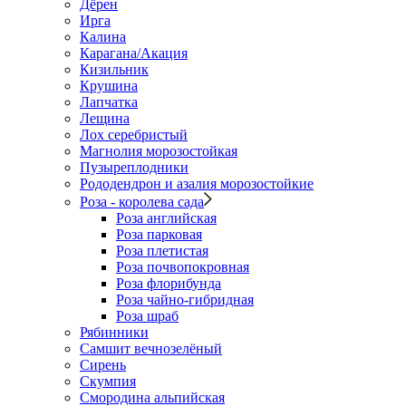
Дёрен
Ирга
Калина
Карагана/Акация
Кизильник
Крушина
Лапчатка
Лещина
Лох серебристый
Магнолия морозостойкая
Пузыреплодники
Рододендрон и азалия морозостойкие
Роза - королева сада
Роза английская
Роза парковая
Роза плетистая
Роза почвопокровная
Роза флорибунда
Роза чайно-гибридная
Роза шраб
Рябинники
Самшит вечнозелёный
Сирень
Скумпия
Смородина альпийская