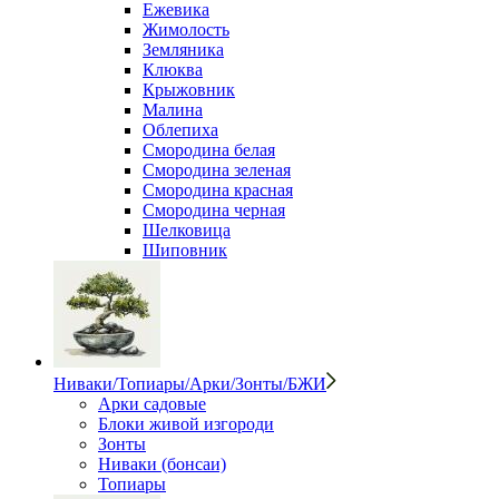
Ежевика
Жимолость
Земляника
Клюква
Крыжовник
Малина
Облепиха
Смородина белая
Смородина зеленая
Смородина красная
Смородина черная
Шелковица
Шиповник
Ниваки/Топиары/Арки/Зонты/БЖИ
Арки садовые
Блоки живой изгороди
Зонты
Ниваки (бонсаи)
Топиары