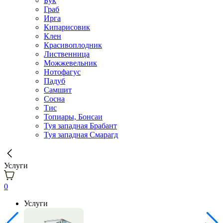
Бук
Граб
Ирга
Кипарисовик
Клен
Красивоплодник
Лиственница
Можжевельник
Нотофагус
Падуб
Самшит
Сосна
Тис
Топиары, Бонсаи
Туя западная Брабант
Туя западная Смарагд
Услуги
0
Услуги