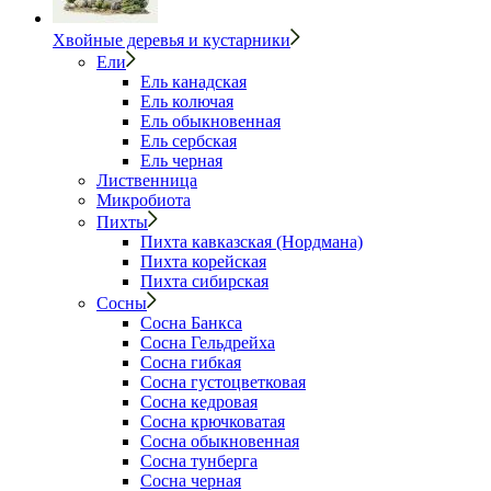
Хвойные деревья и кустарники
Ели
Ель канадская
Ель колючая
Ель обыкновенная
Ель сербская
Ель черная
Лиственница
Микробиота
Пихты
Пихта кавказская (Нордмана)
Пихта корейская
Пихта сибирская
Сосны
Сосна Банкса
Сосна Гельдрейха
Сосна гибкая
Сосна густоцветковая
Сосна кедровая
Сосна крючковатая
Сосна обыкновенная
Сосна тунберга
Сосна черная