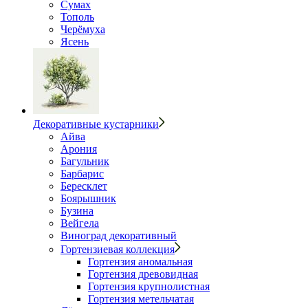
Сумах
Тополь
Черёмуха
Ясень
Декоративные кустарники
Айва
Арония
Багульник
Барбарис
Бересклет
Боярышник
Бузина
Вейгела
Виноград декоративный
Гортензиевая коллекция
Гортензия аномальная
Гортензия древовидная
Гортензия крупнолистная
Гортензия метельчатая