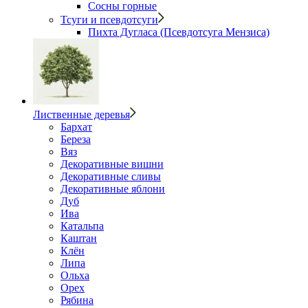
Сосны горные
Тсуги и псевдотсуги
Пихта Дугласа (Псевдотсуга Мензиса)
Лиственные деревья
Бархат
Береза
Вяз
Декоративные вишни
Декоративные сливы
Декоративные яблони
Дуб
Ива
Катальпа
Каштан
Клён
Липа
Ольха
Орех
Рябина