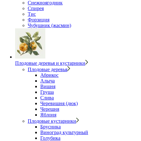
Снежноягодник
Спирея
Тис
Форзиция
Чубушник (жасмин)
Плодовые деревья и кустарники
Плодовые деревья
Абрикос
Алыча
Вишня
Груша
Слива
Черевишня (дюк)
Черешня
Яблоня
Плодовые кустарники
Брусника
Виноград культурный
Голубика