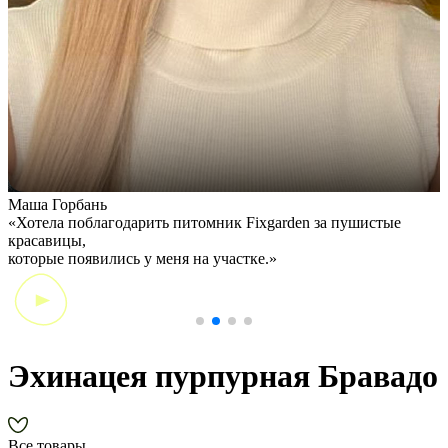
Маша Горбань
А
«Хотела поблагодарить питомник Fixgarden за пушистые
«
красавицы,
э
которые появились у меня на участке.»
Эхинацея пурпурная Бравадо
Все товары