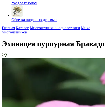
Уход за газоном
Обрезка плодовых деревьев
Главная
Каталог
Многолетники и однолетники
Микс
многолетников
Эхинацея пурпурная Бравадо