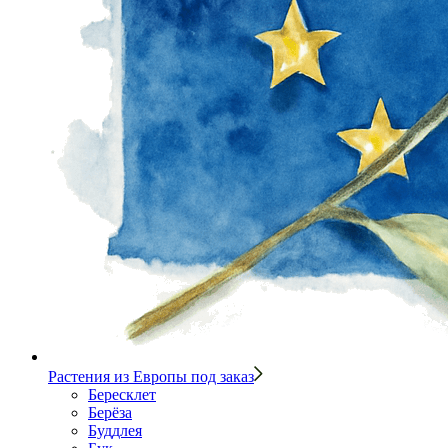
Растения из Европы под заказ
Бересклет
Берёза
Буддлея