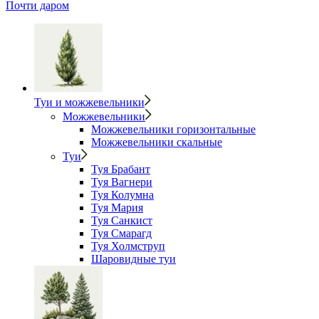
Почти даром
Туи и можжевельники
Можжевельники
Можжевельники горизонтальные
Можжевельники скальные
Туи
Туя Брабант
Туя Вагнери
Туя Колумна
Туя Мария
Туя Санкист
Туя Смарагд
Туя Холмструп
Шаровидные туи