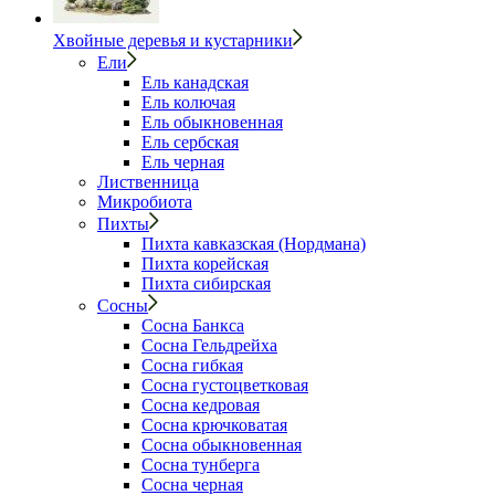
Хвойные деревья и кустарники
Ели
Ель канадская
Ель колючая
Ель обыкновенная
Ель сербская
Ель черная
Лиственница
Микробиота
Пихты
Пихта кавказская (Нордмана)
Пихта корейская
Пихта сибирская
Сосны
Сосна Банкса
Сосна Гельдрейха
Сосна гибкая
Сосна густоцветковая
Сосна кедровая
Сосна крючковатая
Сосна обыкновенная
Сосна тунберга
Сосна черная