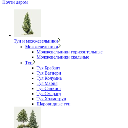
Почти даром
Туи и можжевельники
Можжевельники
Можжевельники горизонтальные
Можжевельники скальные
Туи
Туя Брабант
Туя Вагнери
Туя Колумна
Туя Мария
Туя Санкист
Туя Смарагд
Туя Холмструп
Шаровидные туи