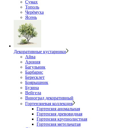
Сумах
Тополь
Черёмуха
Ясень
Декоративные кустарники
Айва
Арония
Багульник
Барбарис
Бересклет
Боярышник
Бузина
Вейгела
Виноград декоративный
Гортензиевая коллекция
Гортензия аномальная
Гортензия древовидная
Гортензия крупнолистная
Гортензия метельчатая