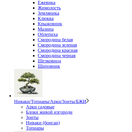
Ежевика
Жимолость
Земляника
Клюква
Крыжовник
Малина
Облепиха
Смородина белая
Смородина зеленая
Смородина красная
Смородина черная
Шелковица
Шиповник
Ниваки/Топиары/Арки/Зонты/БЖИ
Арки садовые
Блоки живой изгороди
Зонты
Ниваки (бонсаи)
Топиары