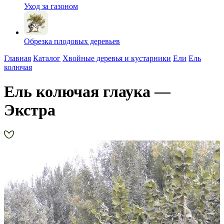
Уход за газоном
Обрезка плодовых деревьев
Главная
Каталог
Хвойные деревья и кустарники
Ели
Ель
колючая
Ель колючая глаука —
Экстра