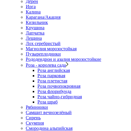
Дёрен
Ирга
Калина
Карагана/Акация
Кизильник
Крушина
Лапчатка
Лещина
Лох серебристый
Магнолия морозостойкая
Пузыреплодники
Рододендрон и азалия морозостойкие
Роза - королева сада
Роза английская
Роза парковая
Роза плетистая
Роза почвопокровная
Роза флорибунда
Роза чайно-гибридная
Роза шраб
Рябинники
Самшит вечнозелёный
Сирень
Скумпия
Смородина альпийская