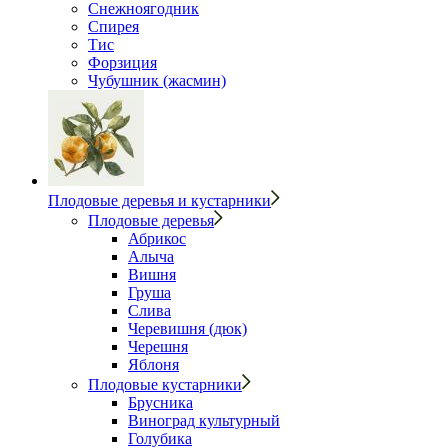
Снежноягодник
Спирея
Тис
Форзиция
Чубушник (жасмин)
Плодовые деревья и кустарники
Плодовые деревья
Абрикос
Алыча
Вишня
Груша
Слива
Черевишня (дюк)
Черешня
Яблоня
Плодовые кустарники
Брусника
Виноград культурный
Голубика