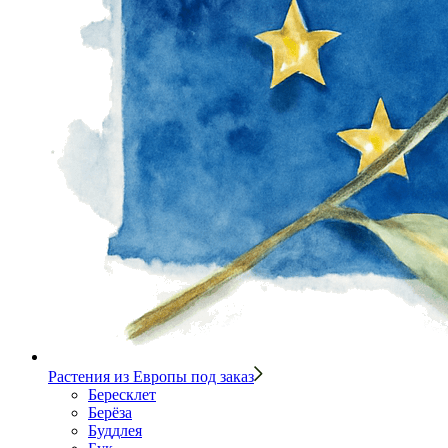
Растения из Европы под заказ
Бересклет
Берёза
Буддлея