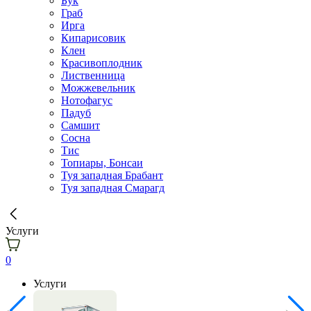
Бук
Граб
Ирга
Кипарисовик
Клен
Красивоплодник
Лиственница
Можжевельник
Нотофагус
Падуб
Самшит
Сосна
Тис
Топиары, Бонсаи
Туя западная Брабант
Туя западная Смарагд
Услуги
0
Услуги