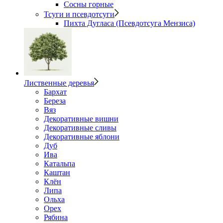
Сосны горные
Тсуги и псевдотсуги
Пихта Дугласа (Псевдотсуга Мензиса)
Лиственные деревья
Бархат
Береза
Вяз
Декоративные вишни
Декоративные сливы
Декоративные яблони
Дуб
Ива
Катальпа
Каштан
Клён
Липа
Ольха
Орех
Рябина