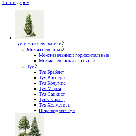
Почти даром
Туи и можжевельники
Можжевельники
Можжевельники горизонтальные
Можжевельники скальные
Туи
Туя Брабант
Туя Вагнери
Туя Колумна
Туя Мария
Туя Санкист
Туя Смарагд
Туя Холмструп
Шаровидные туи