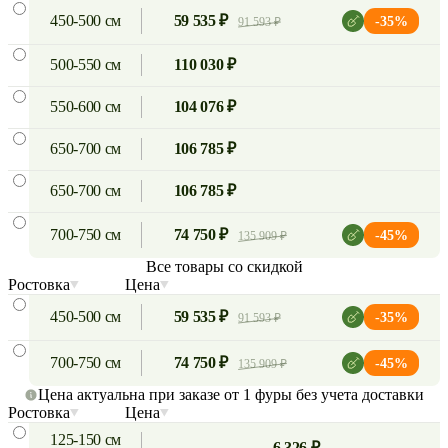
450-500 см
59 535 ₽
-35%
91 593 ₽
500-550 см
110 030 ₽
550-600 см
104 076 ₽
650-700 см
106 785 ₽
650-700 см
106 785 ₽
700-750 см
74 750 ₽
-45%
135 909 ₽
Все товары со скидкой
Ростовка
Цена
450-500 см
59 535 ₽
-35%
91 593 ₽
700-750 см
74 750 ₽
-45%
135 909 ₽
Цена актуальна при заказе от 1 фуры без учета доставки
Ростовка
Цена
125-150 см
6 326 ₽