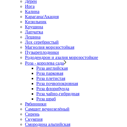
Дёрен
Ирга
Калина
Карагана/Акация
Кизильник
Крушина
Лапчатка
Лещина
Лох серебристый
Магнолия морозостойкая
Пузыреплодники
Рододендрон и азалия морозостойкие
Роза - королева сада
Роза английская
Роза парковая
Роза плетистая
Роза почвопокровная
Роза флорибунда
Роза чайно-гибридная
Роза шраб
Рябинники
Самшит вечнозелёный
Сирень
Скумпия
Смородина альпийская