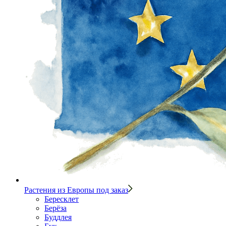
Растения из Европы под заказ
Бересклет
Берёза
Буддлея