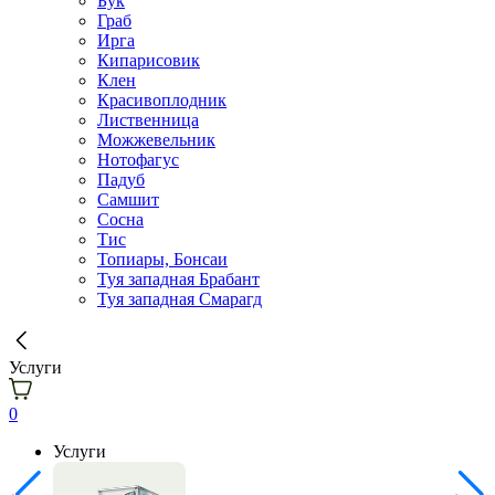
Бук
Граб
Ирга
Кипарисовик
Клен
Красивоплодник
Лиственница
Можжевельник
Нотофагус
Падуб
Самшит
Сосна
Тис
Топиары, Бонсаи
Туя западная Брабант
Туя западная Смарагд
Услуги
0
Услуги