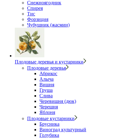
Снежноягодник
Спирея
Тис
Форзиция
Чубушник (жасмин)
Плодовые деревья и кустарники
Плодовые деревья
Абрикос
Алыча
Вишня
Груша
Слива
Черевишня (дюк)
Черешня
Яблоня
Плодовые кустарники
Брусника
Виноград культурный
Голубика