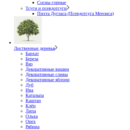
Сосны горные
Тсуги и псевдотсуги
Пихта Дугласа (Псевдотсуга Мензиса)
Лиственные деревья
Бархат
Береза
Вяз
Декоративные вишни
Декоративные сливы
Декоративные яблони
Дуб
Ива
Катальпа
Каштан
Клён
Липа
Ольха
Орех
Рябина