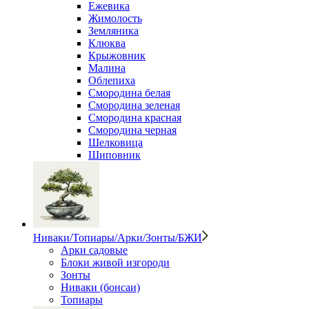
Ежевика
Жимолость
Земляника
Клюква
Крыжовник
Малина
Облепиха
Смородина белая
Смородина зеленая
Смородина красная
Смородина черная
Шелковица
Шиповник
Ниваки/Топиары/Арки/Зонты/БЖИ
Арки садовые
Блоки живой изгороди
Зонты
Ниваки (бонсаи)
Топиары