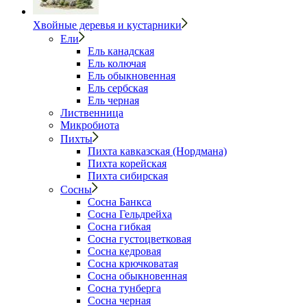
Хвойные деревья и кустарники
Ели
Ель канадская
Ель колючая
Ель обыкновенная
Ель сербская
Ель черная
Лиственница
Микробиота
Пихты
Пихта кавказская (Нордмана)
Пихта корейская
Пихта сибирская
Сосны
Сосна Банкса
Сосна Гельдрейха
Сосна гибкая
Сосна густоцветковая
Сосна кедровая
Сосна крючковатая
Сосна обыкновенная
Сосна тунберга
Сосна черная