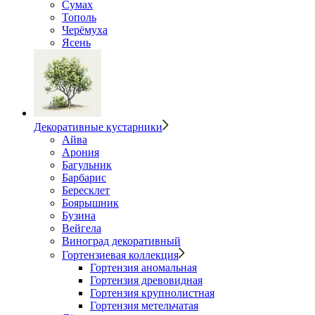
Сумах
Тополь
Черёмуха
Ясень
Декоративные кустарники
Айва
Арония
Багульник
Барбарис
Бересклет
Боярышник
Бузина
Вейгела
Виноград декоративный
Гортензиевая коллекция
Гортензия аномальная
Гортензия древовидная
Гортензия крупнолистная
Гортензия метельчатая