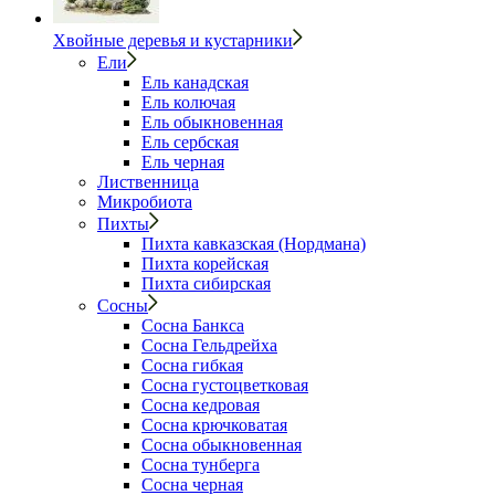
Хвойные деревья и кустарники
Ели
Ель канадская
Ель колючая
Ель обыкновенная
Ель сербская
Ель черная
Лиственница
Микробиота
Пихты
Пихта кавказская (Нордмана)
Пихта корейская
Пихта сибирская
Сосны
Сосна Банкса
Сосна Гельдрейха
Сосна гибкая
Сосна густоцветковая
Сосна кедровая
Сосна крючковатая
Сосна обыкновенная
Сосна тунберга
Сосна черная