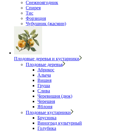
Снежноягодник
Спирея
Тис
Форзиция
Чубушник (жасмин)
Плодовые деревья и кустарники
Плодовые деревья
Абрикос
Алыча
Вишня
Груша
Слива
Черевишня (дюк)
Черешня
Яблоня
Плодовые кустарники
Брусника
Виноград культурный
Голубика