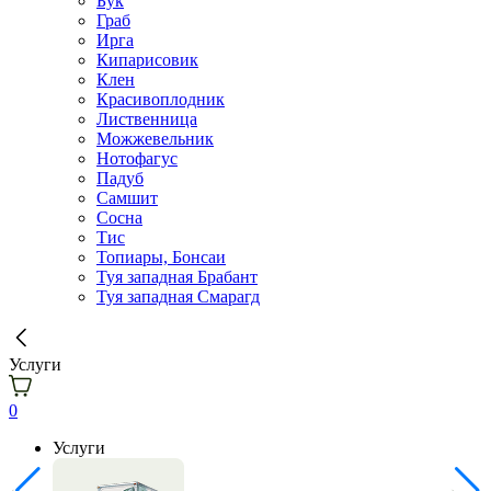
Бук
Граб
Ирга
Кипарисовик
Клен
Красивоплодник
Лиственница
Можжевельник
Нотофагус
Падуб
Самшит
Сосна
Тис
Топиары, Бонсаи
Туя западная Брабант
Туя западная Смарагд
Услуги
0
Услуги