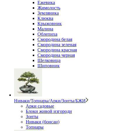
Ежевика
Жимолость
Земляника
Клюква
Крыжовник
Малина
Облепиха
Смородина белая
Смородина зеленая
Смородина красная
Смородина черная
Шелковица
Шиповник
Ниваки/Топиары/Арки/Зонты/БЖИ
Арки садовые
Блоки живой изгороди
Зонты
Ниваки (бонсаи)
Топиары