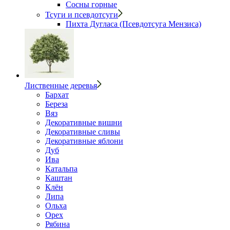
Сосны горные
Тсуги и псевдотсуги
Пихта Дугласа (Псевдотсуга Мензиса)
Лиственные деревья
Бархат
Береза
Вяз
Декоративные вишни
Декоративные сливы
Декоративные яблони
Дуб
Ива
Катальпа
Каштан
Клён
Липа
Ольха
Орех
Рябина