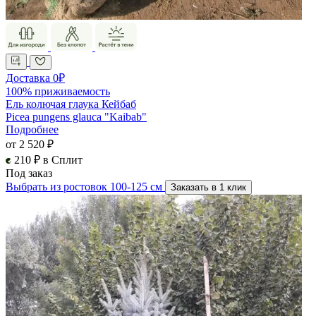
Доставка 0₽
100% приживаемость
Ель колючая глаука Кейбаб
Picea pungens glauca "Kaibab"
Подробнее
от 2 520 ₽
210 ₽ в Сплит
Под заказ
Выбрать из ростовок 100-125 см
Заказать в 1 клик