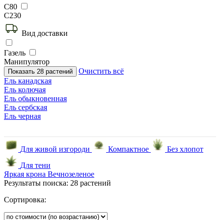
С80
С230
Вид доставки
Газель
Манипулятор
Очистить всё
Показать
28
растений
Ель канадская
Ель колючая
Ель обыкновенная
Ель сербская
Ель черная
Для живой изгороди
Компактное
Без хлопот
Для тени
Яркая крона
Вечнозеленое
Результаты поиска:
28 растений
Сортировка: