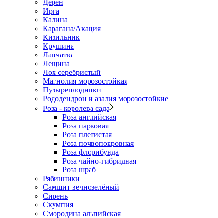
Дёрен
Ирга
Калина
Карагана/Акация
Кизильник
Крушина
Лапчатка
Лещина
Лох серебристый
Магнолия морозостойкая
Пузыреплодники
Рододендрон и азалия морозостойкие
Роза - королева сада
Роза английская
Роза парковая
Роза плетистая
Роза почвопокровная
Роза флорибунда
Роза чайно-гибридная
Роза шраб
Рябинники
Самшит вечнозелёный
Сирень
Скумпия
Смородина альпийская