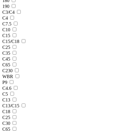
180
190
C3/C4
C4
C7.5
C10
C15
C15/С18
C25
C35
C45
C65
C230
WBR
Р9
С4.6
С5
С13
С13/С15
С18
С25
С30
С65