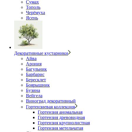
Сумах
Тополь
Черёмуха
Ясень
Декоративные кустарники
Айва
Арония
Багульник
Барбарис
Бересклет
Боярышник
Бузина
Вейгела
Виноград декоративный
Гортензиевая коллекция
Гортензия аномальная
Гортензия древовидная
Гортензия крупнолистная
Гортензия метельчатая