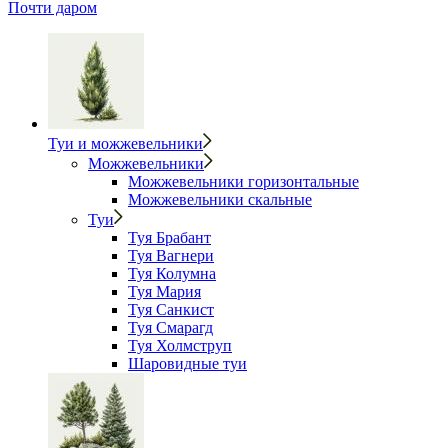
Почти даром
Туи и можжевельники
Можжевельники
Можжевельники горизонтальные
Можжевельники скальные
Туи
Туя Брабант
Туя Вагнери
Туя Колумна
Туя Мария
Туя Санкист
Туя Смарагд
Туя Холмструп
Шаровидные туи