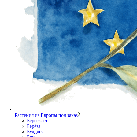
Растения из Европы под заказ
Бересклет
Берёза
Буддлея