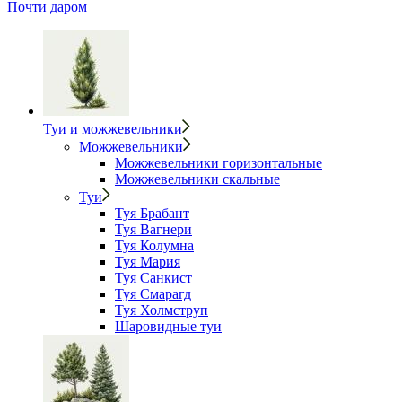
Почти даром
Туи и можжевельники
Можжевельники
Можжевельники горизонтальные
Можжевельники скальные
Туи
Туя Брабант
Туя Вагнери
Туя Колумна
Туя Мария
Туя Санкист
Туя Смарагд
Туя Холмструп
Шаровидные туи