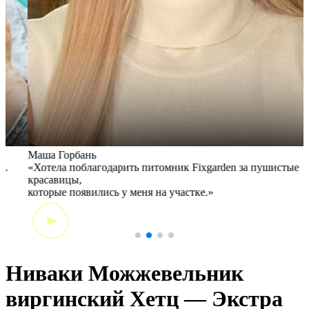
Маша Горбань
А
«Хотела поблагодарить питомник Fixgarden за пушистые
«
красавицы,
э
которые появились у меня на участке.»
Ниваки Можжевельник
виргинский Хетц — Экстра