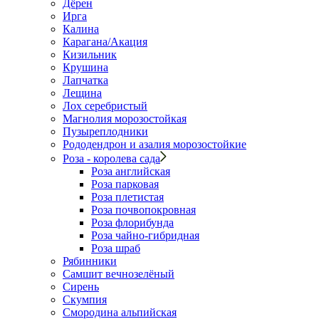
Дёрен
Ирга
Калина
Карагана/Акация
Кизильник
Крушина
Лапчатка
Лещина
Лох серебристый
Магнолия морозостойкая
Пузыреплодники
Рододендрон и азалия морозостойкие
Роза - королева сада
Роза английская
Роза парковая
Роза плетистая
Роза почвопокровная
Роза флорибунда
Роза чайно-гибридная
Роза шраб
Рябинники
Самшит вечнозелёный
Сирень
Скумпия
Смородина альпийская