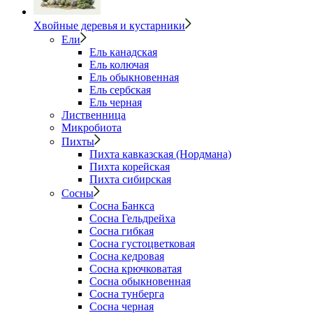
Хвойные деревья и кустарники
Ели
Ель канадская
Ель колючая
Ель обыкновенная
Ель сербская
Ель черная
Лиственница
Микробиота
Пихты
Пихта кавказская (Нордмана)
Пихта корейская
Пихта сибирская
Сосны
Сосна Банкса
Сосна Гельдрейха
Сосна гибкая
Сосна густоцветковая
Сосна кедровая
Сосна крючковатая
Сосна обыкновенная
Сосна тунберга
Сосна черная