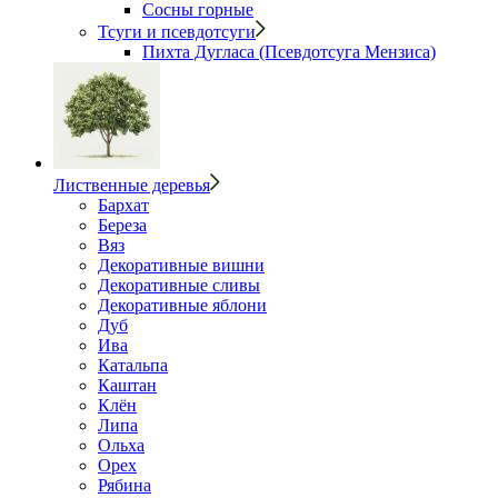
Сосны горные
Тсуги и псевдотсуги
Пихта Дугласа (Псевдотсуга Мензиса)
Лиственные деревья
Бархат
Береза
Вяз
Декоративные вишни
Декоративные сливы
Декоративные яблони
Дуб
Ива
Катальпа
Каштан
Клён
Липа
Ольха
Орех
Рябина