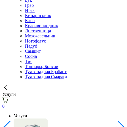
Бук
Граб
Ирга
Кипарисовик
Клен
Красивоплодник
Лиственница
Можжевельник
Нотофагус
Падуб
Самшит
Сосна
Тис
Топиары, Бонсаи
Туя западная Брабант
Туя западная Смарагд
Услуги
0
Услуги