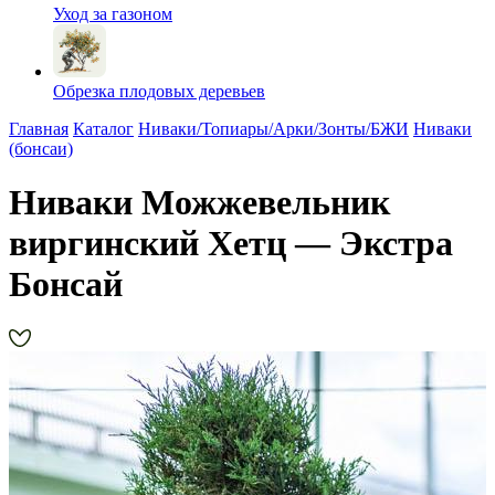
Уход за газоном
Обрезка плодовых деревьев
Главная
Каталог
Ниваки/Топиары/Арки/Зонты/БЖИ
Ниваки
(бонсаи)
Ниваки Можжевельник
виргинский Хетц — Экстра
Бонсай