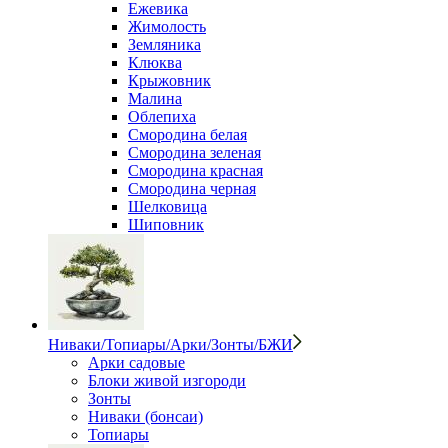
Ежевика
Жимолость
Земляника
Клюква
Крыжовник
Малина
Облепиха
Смородина белая
Смородина зеленая
Смородина красная
Смородина черная
Шелковица
Шиповник
Ниваки/Топиары/Арки/Зонты/БЖИ
Арки садовые
Блоки живой изгороди
Зонты
Ниваки (бонсаи)
Топиары