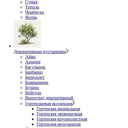
Сумах
Тополь
Черёмуха
Ясень
Декоративные кустарники
Айва
Арония
Багульник
Барбарис
Бересклет
Боярышник
Бузина
Вейгела
Виноград декоративный
Гортензиевая коллекция
Гортензия аномальная
Гортензия древовидная
Гортензия крупнолистная
Гортензия метельчатая