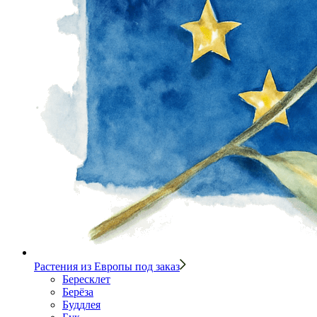
Растения из Европы под заказ
Бересклет
Берёза
Буддлея