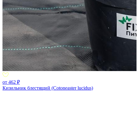
от 462 ₽
Кизильник блестящий (Cotoneaster lucidus)