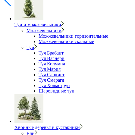
Туи и можжевельники
Можжевельники
Можжевельники горизонтальные
Можжевельники скальные
Туи
Туя Брабант
Туя Вагнери
Туя Колумна
Туя Мария
Туя Санкист
Туя Смарагд
Туя Холмструп
Шаровидные туи
Хвойные деревья и кустарники
Ели