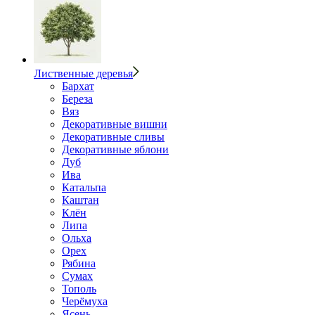
Лиственные деревья
Бархат
Береза
Вяз
Декоративные вишни
Декоративные сливы
Декоративные яблони
Дуб
Ива
Катальпа
Каштан
Клён
Липа
Ольха
Орех
Рябина
Сумах
Тополь
Черёмуха
Ясень