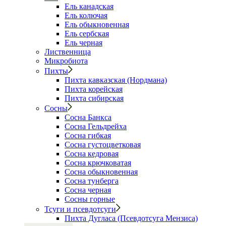
Ель канадская
Ель колючая
Ель обыкновенная
Ель сербская
Ель черная
Лиственница
Микробиота
Пихты
Пихта кавказская (Нордмана)
Пихта корейская
Пихта сибирская
Сосны
Сосна Банкса
Сосна Гельдрейха
Сосна гибкая
Сосна густоцветковая
Сосна кедровая
Сосна крючковатая
Сосна обыкновенная
Сосна тунберга
Сосна черная
Сосны горные
Тсуги и псевдотсуги
Пихта Дугласа (Псевдотсуга Мензиса)