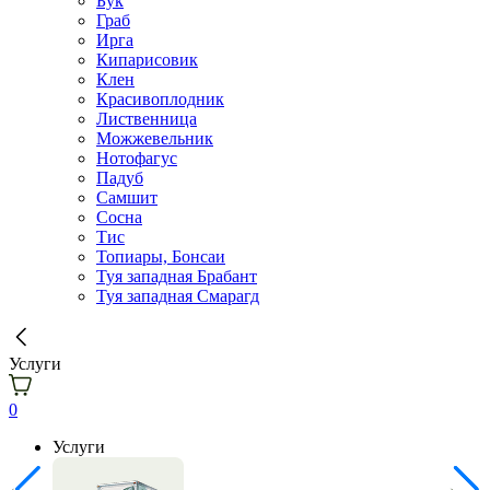
Бук
Граб
Ирга
Кипарисовик
Клен
Красивоплодник
Лиственница
Можжевельник
Нотофагус
Падуб
Самшит
Сосна
Тис
Топиары, Бонсаи
Туя западная Брабант
Туя западная Смарагд
Услуги
0
Услуги