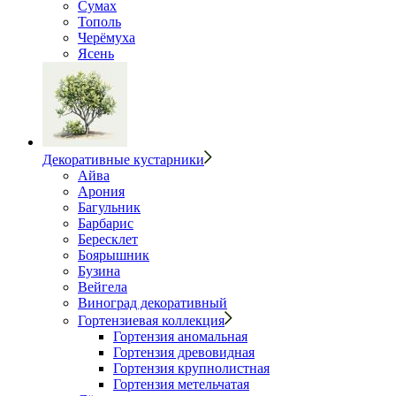
Сумах
Тополь
Черёмуха
Ясень
Декоративные кустарники
Айва
Арония
Багульник
Барбарис
Бересклет
Боярышник
Бузина
Вейгела
Виноград декоративный
Гортензиевая коллекция
Гортензия аномальная
Гортензия древовидная
Гортензия крупнолистная
Гортензия метельчатая