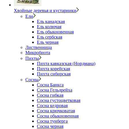
Хвойные деревья и кустарники
Ели
Ель канадская
Ель колючая
Ель обыкновенная
Ель сербская
Ель черная
Лиственница
Микробиота
Пихты
Пихта кавказская (Нордмана)
Пихта корейская
Пихта сибирская
Сосны
Сосна Банкса
Сосна Гельдрейха
Сосна гибкая
Сосна густоцветковая
Сосна кедровая
Сосна крючковатая
Сосна обыкновенная
Сосна тунберга
Сосна черная