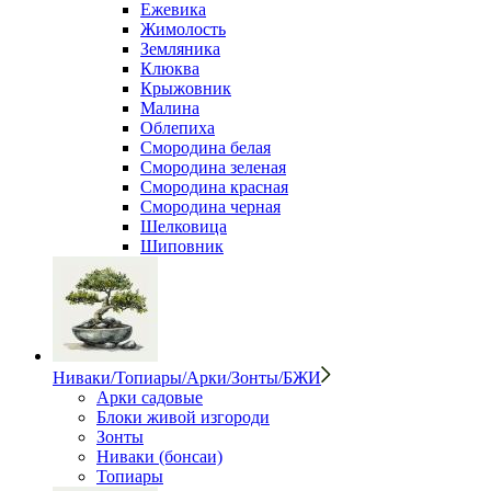
Ежевика
Жимолость
Земляника
Клюква
Крыжовник
Малина
Облепиха
Смородина белая
Смородина зеленая
Смородина красная
Смородина черная
Шелковица
Шиповник
Ниваки/Топиары/Арки/Зонты/БЖИ
Арки садовые
Блоки живой изгороди
Зонты
Ниваки (бонсаи)
Топиары