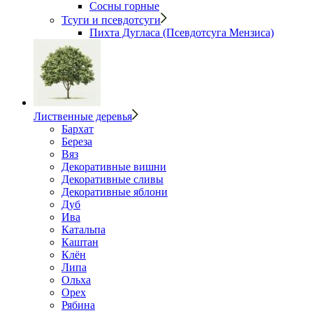
Сосны горные
Тсуги и псевдотсуги
Пихта Дугласа (Псевдотсуга Мензиса)
Лиственные деревья
Бархат
Береза
Вяз
Декоративные вишни
Декоративные сливы
Декоративные яблони
Дуб
Ива
Катальпа
Каштан
Клён
Липа
Ольха
Орех
Рябина