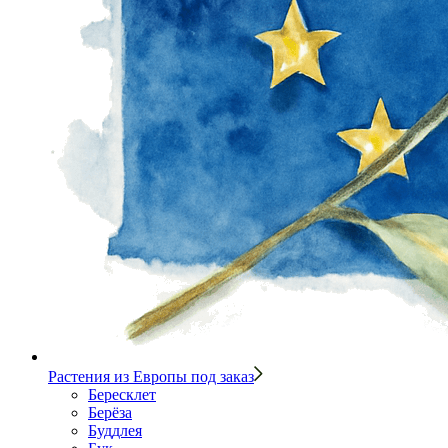
Растения из Европы под заказ
Бересклет
Берёза
Буддлея