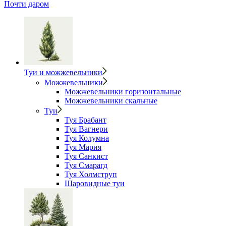
Почти даром
Туи и можжевельники
Можжевельники
Можжевельники горизонтальные
Можжевельники скальные
Туи
Туя Брабант
Туя Вагнери
Туя Колумна
Туя Мария
Туя Санкист
Туя Смарагд
Туя Холмструп
Шаровидные туи