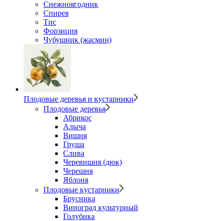
Снежноягодник
Спирея
Тис
Форзиция
Чубушник (жасмин)
Плодовые деревья и кустарники
Плодовые деревья
Абрикос
Алыча
Вишня
Груша
Слива
Черевишня (дюк)
Черешня
Яблоня
Плодовые кустарники
Брусника
Виноград культурный
Голубика