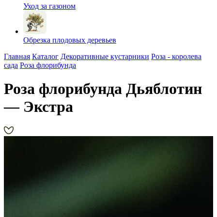
Уход за газоном
Обрезка плодовых деревьев
Главная
Каталог
Декоративные кустарники
Роза - королева
сада
Роза флорибунда
Роза флорибунда Дьяблотин
— Экстра