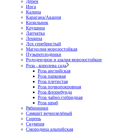
Дёрен
Ирга
Калина
Карагана/Акация
Кизильник
Крушина
Лапчатка
Лещина
Лох серебристый
Магнолия морозостойкая
Пузыреплодники
Рододендрон и азалия морозостойкие
Роза - королева сада
Роза английская
Роза парковая
Роза плетистая
Роза почвопокровная
Роза флорибунда
Роза чайно-гибридная
Роза шраб
Рябинники
Самшит вечнозелёный
Сирень
Скумпия
Смородина альпийская