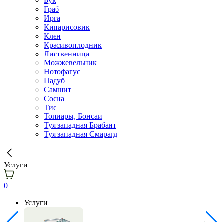
Бук
Граб
Ирга
Кипарисовик
Клен
Красивоплодник
Лиственница
Можжевельник
Нотофагус
Падуб
Самшит
Сосна
Тис
Топиары, Бонсаи
Туя западная Брабант
Туя западная Смарагд
Услуги
0
Услуги