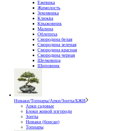
Ежевика
Жимолость
Земляника
Клюква
Крыжовник
Малина
Облепиха
Смородина белая
Смородина зеленая
Смородина красная
Смородина черная
Шелковица
Шиповник
Ниваки/Топиары/Арки/Зонты/БЖИ
Арки садовые
Блоки живой изгороди
Зонты
Ниваки (бонсаи)
Топиары