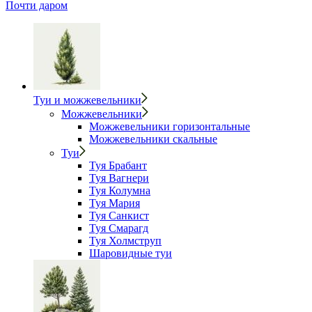
Почти даром
Туи и можжевельники
Можжевельники
Можжевельники горизонтальные
Можжевельники скальные
Туи
Туя Брабант
Туя Вагнери
Туя Колумна
Туя Мария
Туя Санкист
Туя Смарагд
Туя Холмструп
Шаровидные туи