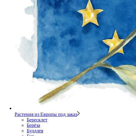
Растения из Европы под заказ
Бересклет
Берёза
Буддлея