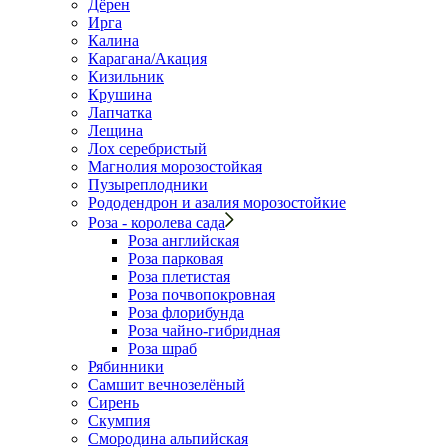
Дёрен
Ирга
Калина
Карагана/Акация
Кизильник
Крушина
Лапчатка
Лещина
Лох серебристый
Магнолия морозостойкая
Пузыреплодники
Рододендрон и азалия морозостойкие
Роза - королева сада
Роза английская
Роза парковая
Роза плетистая
Роза почвопокровная
Роза флорибунда
Роза чайно-гибридная
Роза шраб
Рябинники
Самшит вечнозелёный
Сирень
Скумпия
Смородина альпийская