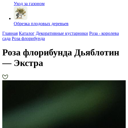
Уход за газоном
Обрезка плодовых деревьев
Главная
Каталог
Декоративные кустарники
Роза - королева
сада
Роза флорибунда
Роза флорибунда Дьяблотин
— Экстра