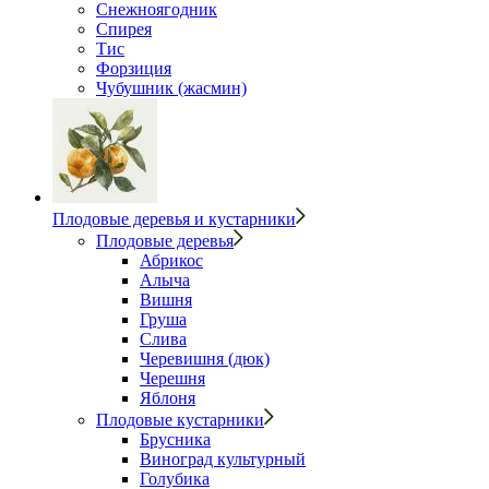
Снежноягодник
Спирея
Тис
Форзиция
Чубушник (жасмин)
Плодовые деревья и кустарники
Плодовые деревья
Абрикос
Алыча
Вишня
Груша
Слива
Черевишня (дюк)
Черешня
Яблоня
Плодовые кустарники
Брусника
Виноград культурный
Голубика