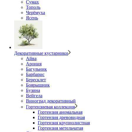
Сумах
Тополь
Черёмуха
Ясень
Декоративные кустарники
Айва
Арония
Багульник
Барбарис
Бересклет
Боярышник
Бузина
Вейгела
Виноград декоративный
Гортензиевая коллекция
Гортензия аномальная
Гортензия древовидная
Гортензия крупнолистная
Гортензия метельчатая