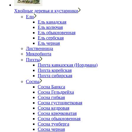
Хвойные деревья и кустарники
Ели
Ель канадская
Ель колючая
Ель обыкновенная
Ель сербская
Ель черная
Лиственница
Микробиота
Пихты
Пихта кавказская (Нордмана)
Пихта корейская
Пихта сибирская
Сосны
Сосна Банкса
Сосна Гельдрейха
Сосна гибкая
Сосна густоцветковая
Сосна кедровая
Сосна крючковатая
Сосна обыкновенная
Сосна тунберга
Сосна черная