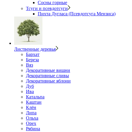
Сосны горные
Тсуги и псевдотсуги
Пихта Дугласа (Псевдотсуга Мензиса)
Лиственные деревья
Бархат
Береза
Вяз
Декоративные вишни
Декоративные сливы
Декоративные яблони
Дуб
Ива
Катальпа
Каштан
Клён
Липа
Ольха
Орех
Рябина