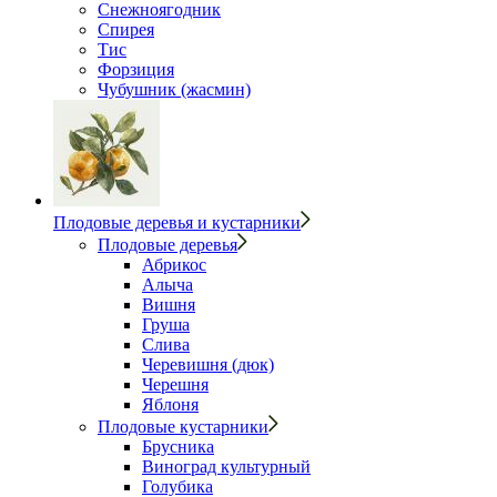
Снежноягодник
Спирея
Тис
Форзиция
Чубушник (жасмин)
Плодовые деревья и кустарники
Плодовые деревья
Абрикос
Алыча
Вишня
Груша
Слива
Черевишня (дюк)
Черешня
Яблоня
Плодовые кустарники
Брусника
Виноград культурный
Голубика