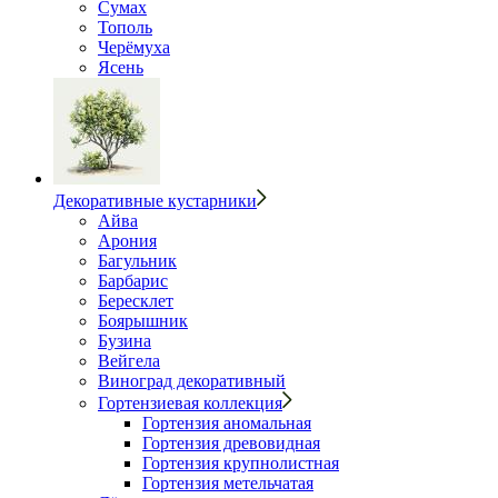
Сумах
Тополь
Черёмуха
Ясень
Декоративные кустарники
Айва
Арония
Багульник
Барбарис
Бересклет
Боярышник
Бузина
Вейгела
Виноград декоративный
Гортензиевая коллекция
Гортензия аномальная
Гортензия древовидная
Гортензия крупнолистная
Гортензия метельчатая