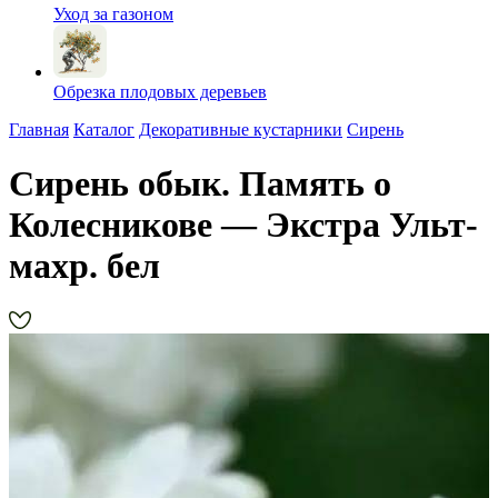
Уход за газоном
Обрезка плодовых деревьев
Главная
Каталог
Декоративные кустарники
Сирень
Сирень обык. Память о
Колесникове — Экстра Ульт-
махр. бел