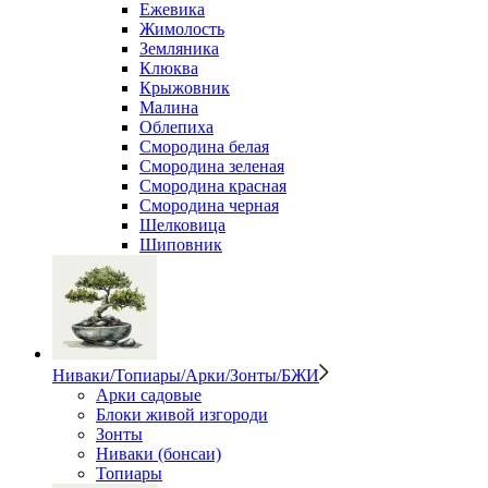
Ежевика
Жимолость
Земляника
Клюква
Крыжовник
Малина
Облепиха
Смородина белая
Смородина зеленая
Смородина красная
Смородина черная
Шелковица
Шиповник
Ниваки/Топиары/Арки/Зонты/БЖИ
Арки садовые
Блоки живой изгороди
Зонты
Ниваки (бонсаи)
Топиары