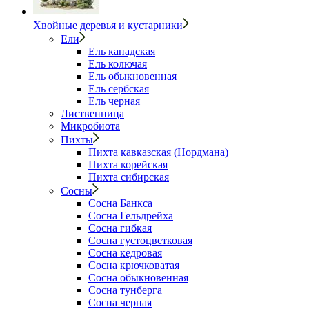
Хвойные деревья и кустарники
Ели
Ель канадская
Ель колючая
Ель обыкновенная
Ель сербская
Ель черная
Лиственница
Микробиота
Пихты
Пихта кавказская (Нордмана)
Пихта корейская
Пихта сибирская
Сосны
Сосна Банкса
Сосна Гельдрейха
Сосна гибкая
Сосна густоцветковая
Сосна кедровая
Сосна крючковатая
Сосна обыкновенная
Сосна тунберга
Сосна черная