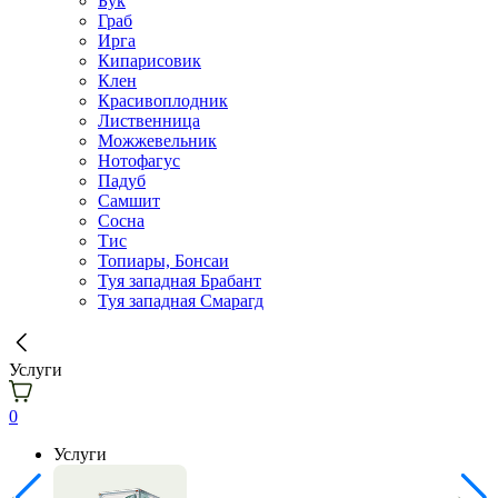
Бук
Граб
Ирга
Кипарисовик
Клен
Красивоплодник
Лиственница
Можжевельник
Нотофагус
Падуб
Самшит
Сосна
Тис
Топиары, Бонсаи
Туя западная Брабант
Туя западная Смарагд
Услуги
0
Услуги