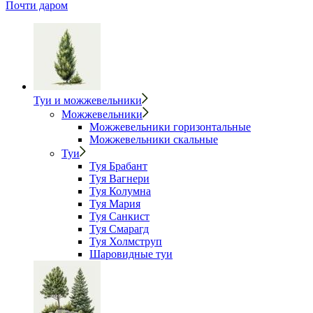
Почти даром
Туи и можжевельники
Можжевельники
Можжевельники горизонтальные
Можжевельники скальные
Туи
Туя Брабант
Туя Вагнери
Туя Колумна
Туя Мария
Туя Санкист
Туя Смарагд
Туя Холмструп
Шаровидные туи