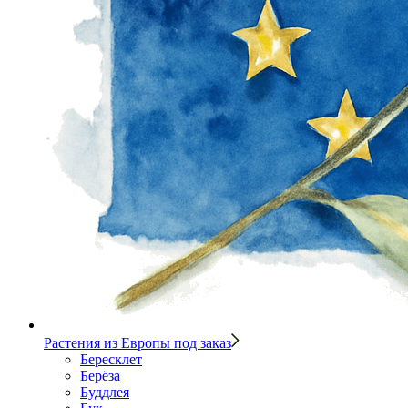
Растения из Европы под заказ
Бересклет
Берёза
Буддлея