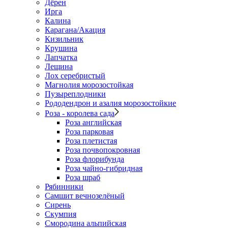
Дёрен
Ирга
Калина
Карагана/Акация
Кизильник
Крушина
Лапчатка
Лещина
Лох серебристый
Магнолия морозостойкая
Пузыреплодники
Рододендрон и азалия морозостойкие
Роза - королева сада
Роза английская
Роза парковая
Роза плетистая
Роза почвопокровная
Роза флорибунда
Роза чайно-гибридная
Роза шраб
Рябинники
Самшит вечнозелёный
Сирень
Скумпия
Смородина альпийская