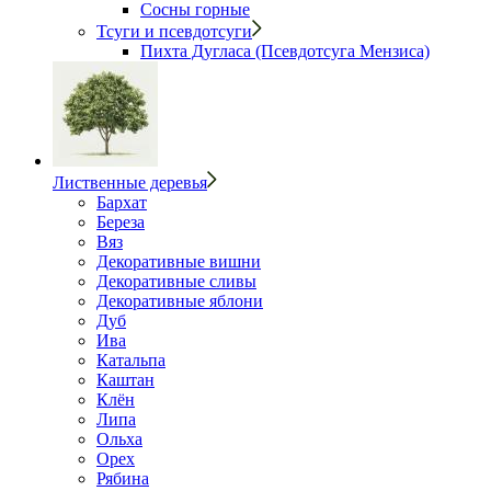
Сосны горные
Тсуги и псевдотсуги
Пихта Дугласа (Псевдотсуга Мензиса)
Лиственные деревья
Бархат
Береза
Вяз
Декоративные вишни
Декоративные сливы
Декоративные яблони
Дуб
Ива
Катальпа
Каштан
Клён
Липа
Ольха
Орех
Рябина