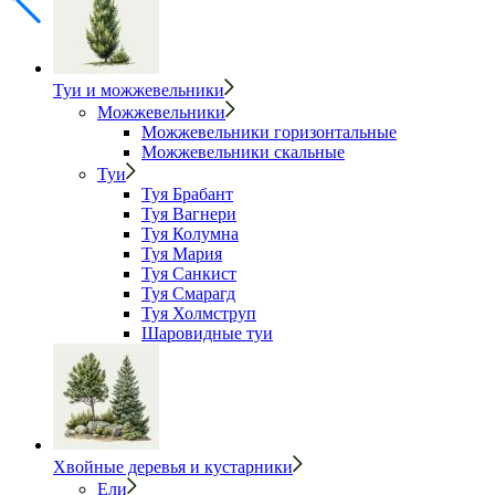
Туи и можжевельники
Можжевельники
Можжевельники горизонтальные
Можжевельники скальные
Туи
Туя Брабант
Туя Вагнери
Туя Колумна
Туя Мария
Туя Санкист
Туя Смарагд
Туя Холмструп
Шаровидные туи
Хвойные деревья и кустарники
Ели