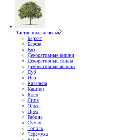
Лиственные деревья
Бархат
Береза
Вяз
Декоративные вишни
Декоративные сливы
Декоративные яблони
Дуб
Ива
Катальпа
Каштан
Клён
Липа
Ольха
Орех
Рябина
Сумах
Тополь
Черёмуха
Ясень