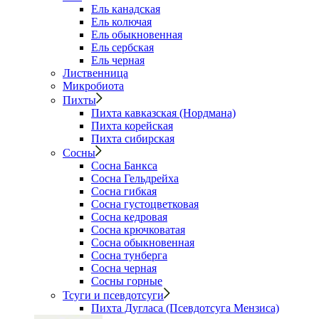
Ель канадская
Ель колючая
Ель обыкновенная
Ель сербская
Ель черная
Лиственница
Микробиота
Пихты
Пихта кавказская (Нордмана)
Пихта корейская
Пихта сибирская
Сосны
Сосна Банкса
Сосна Гельдрейха
Сосна гибкая
Сосна густоцветковая
Сосна кедровая
Сосна крючковатая
Сосна обыкновенная
Сосна тунберга
Сосна черная
Сосны горные
Тсуги и псевдотсуги
Пихта Дугласа (Псевдотсуга Мензиса)