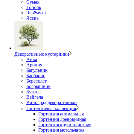
Сумах
Тополь
Черёмуха
Ясень
Декоративные кустарники
Айва
Арония
Багульник
Барбарис
Бересклет
Боярышник
Бузина
Вейгела
Виноград декоративный
Гортензиевая коллекция
Гортензия аномальная
Гортензия древовидная
Гортензия крупнолистная
Гортензия метельчатая