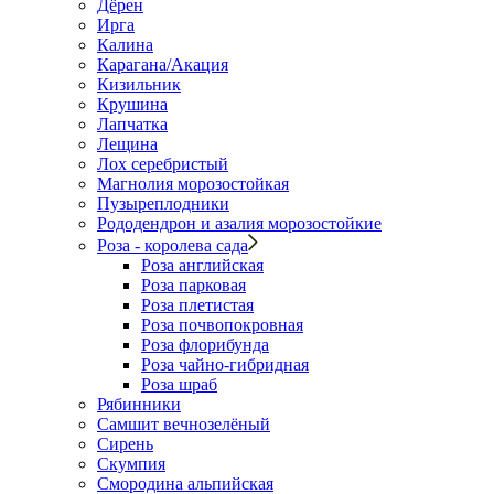
Дёрен
Ирга
Калина
Карагана/Акация
Кизильник
Крушина
Лапчатка
Лещина
Лох серебристый
Магнолия морозостойкая
Пузыреплодники
Рододендрон и азалия морозостойкие
Роза - королева сада
Роза английская
Роза парковая
Роза плетистая
Роза почвопокровная
Роза флорибунда
Роза чайно-гибридная
Роза шраб
Рябинники
Самшит вечнозелёный
Сирень
Скумпия
Смородина альпийская