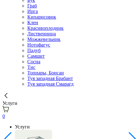
Бук
Граб
Ирга
Кипарисовик
Клен
Красивоплодник
Лиственница
Можжевельник
Нотофагус
Падуб
Самшит
Сосна
Тис
Топиары, Бонсаи
Туя западная Брабант
Туя западная Смарагд
Услуги
0
Услуги