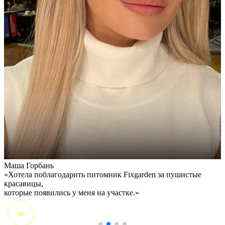
Маша Горбань
А
«Хотела поблагодарить питомник Fixgarden за пушистые
«
красавицы,
э
которые появились у меня на участке.»