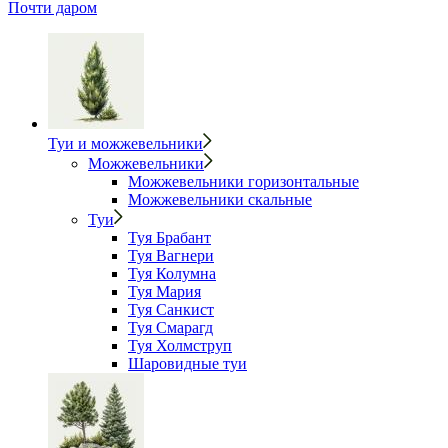
Почти даром
Туи и можжевельники
Можжевельники
Можжевельники горизонтальные
Можжевельники скальные
Туи
Туя Брабант
Туя Вагнери
Туя Колумна
Туя Мария
Туя Санкист
Туя Смарагд
Туя Холмструп
Шаровидные туи