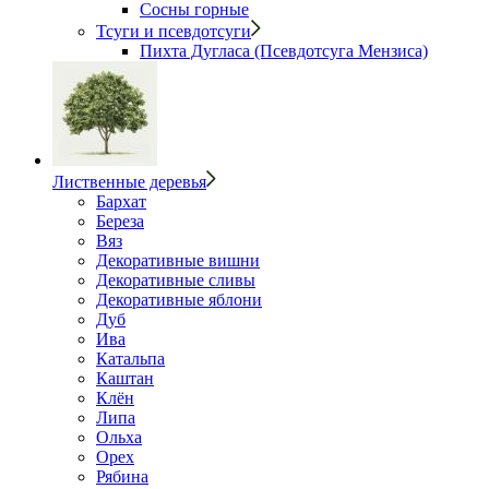
Сосны горные
Тсуги и псевдотсуги
Пихта Дугласа (Псевдотсуга Мензиса)
Лиственные деревья
Бархат
Береза
Вяз
Декоративные вишни
Декоративные сливы
Декоративные яблони
Дуб
Ива
Катальпа
Каштан
Клён
Липа
Ольха
Орех
Рябина