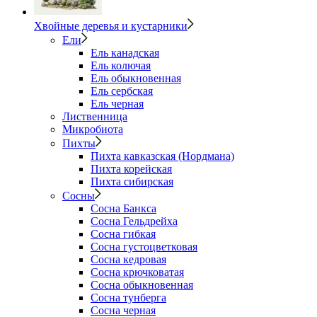
Хвойные деревья и кустарники
Ели
Ель канадская
Ель колючая
Ель обыкновенная
Ель сербская
Ель черная
Лиственница
Микробиота
Пихты
Пихта кавказская (Нордмана)
Пихта корейская
Пихта сибирская
Сосны
Сосна Банкса
Сосна Гельдрейха
Сосна гибкая
Сосна густоцветковая
Сосна кедровая
Сосна крючковатая
Сосна обыкновенная
Сосна тунберга
Сосна черная