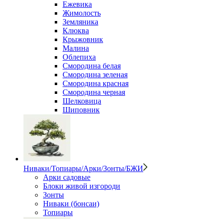
Ежевика
Жимолость
Земляника
Клюква
Крыжовник
Малина
Облепиха
Смородина белая
Смородина зеленая
Смородина красная
Смородина черная
Шелковица
Шиповник
Ниваки/Топиары/Арки/Зонты/БЖИ
Арки садовые
Блоки живой изгороди
Зонты
Ниваки (бонсаи)
Топиары