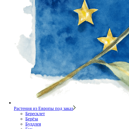
Растения из Европы под заказ
Бересклет
Берёза
Буддлея