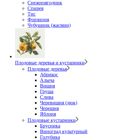
Снежноягодник
Спирея
Тис
Форзиция
Чубушник (жасмин)
Плодовые деревья и кустарники
Плодовые деревья
Абрикос
Алыча
Вишня
Груша
Слива
Черевишня (дюк)
Черешня
Яблоня
Плодовые кустарники
Брусника
Виноград культурный
Голубика