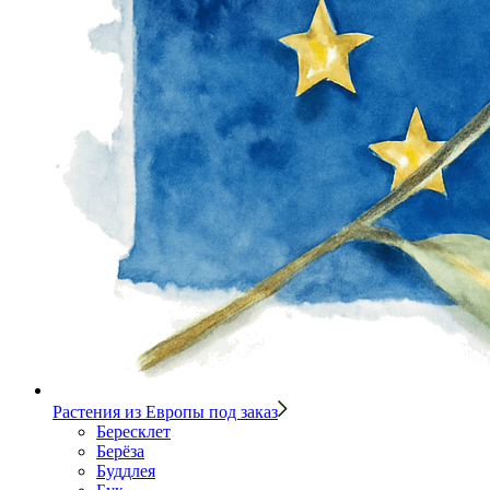
Растения из Европы под заказ
Бересклет
Берёза
Буддлея