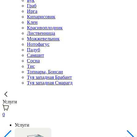
Бук
Граб
Ирга
Кипарисовик
Клен
Красивоплодник
Лиственница
Можжевельник
Нотофагус
Падуб
Самшит
Сосна
Тис
Топиары, Бонсаи
Туя западная Брабант
Туя западная Смарагд
Услуги
0
Услуги