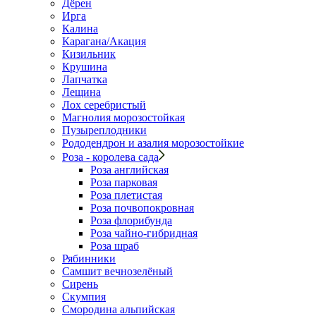
Дёрен
Ирга
Калина
Карагана/Акация
Кизильник
Крушина
Лапчатка
Лещина
Лох серебристый
Магнолия морозостойкая
Пузыреплодники
Рододендрон и азалия морозостойкие
Роза - королева сада
Роза английская
Роза парковая
Роза плетистая
Роза почвопокровная
Роза флорибунда
Роза чайно-гибридная
Роза шраб
Рябинники
Самшит вечнозелёный
Сирень
Скумпия
Смородина альпийская