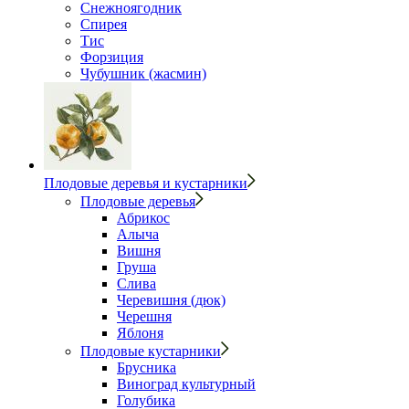
Снежноягодник
Спирея
Тис
Форзиция
Чубушник (жасмин)
Плодовые деревья и кустарники
Плодовые деревья
Абрикос
Алыча
Вишня
Груша
Слива
Черевишня (дюк)
Черешня
Яблоня
Плодовые кустарники
Брусника
Виноград культурный
Голубика