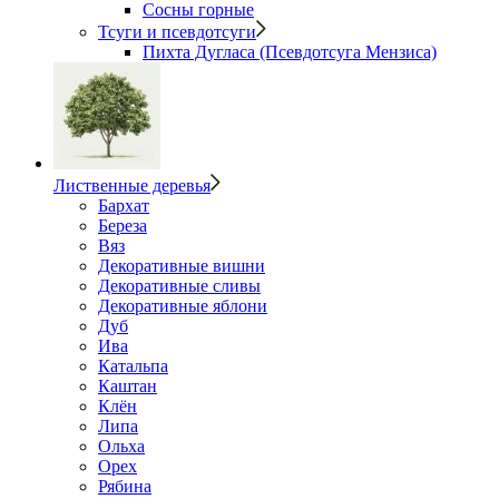
Сосны горные
Тсуги и псевдотсуги
Пихта Дугласа (Псевдотсуга Мензиса)
Лиственные деревья
Бархат
Береза
Вяз
Декоративные вишни
Декоративные сливы
Декоративные яблони
Дуб
Ива
Катальпа
Каштан
Клён
Липа
Ольха
Орех
Рябина