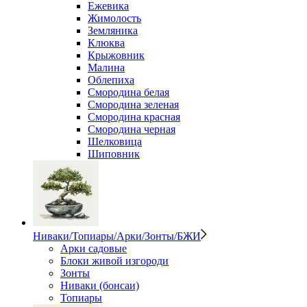
Ежевика
Жимолость
Земляника
Клюква
Крыжовник
Малина
Облепиха
Смородина белая
Смородина зеленая
Смородина красная
Смородина черная
Шелковица
Шиповник
Ниваки/Топиары/Арки/Зонты/БЖИ
Арки садовые
Блоки живой изгороди
Зонты
Ниваки (бонсаи)
Топиары