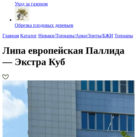
Уход за газоном
Обрезка плодовых деревьев
Главная
Каталог
Ниваки/Топиары/Арки/Зонты/БЖИ
Топиары
Липа европейская Паллида
— Экстра Куб