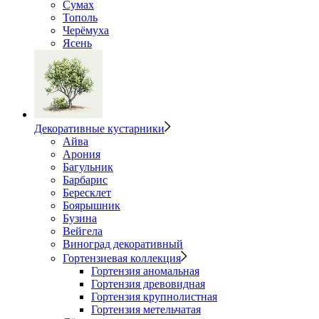
Сумах
Тополь
Черёмуха
Ясень
Декоративные кустарники
Айва
Арония
Багульник
Барбарис
Бересклет
Боярышник
Бузина
Вейгела
Виноград декоративный
Гортензиевая коллекция
Гортензия аномальная
Гортензия древовидная
Гортензия крупнолистная
Гортензия метельчатая