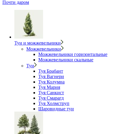
Почти даром
Туи и можжевельники
Можжевельники
Можжевельники горизонтальные
Можжевельники скальные
Туи
Туя Брабант
Туя Вагнери
Туя Колумна
Туя Мария
Туя Санкист
Туя Смарагд
Туя Холмструп
Шаровидные туи