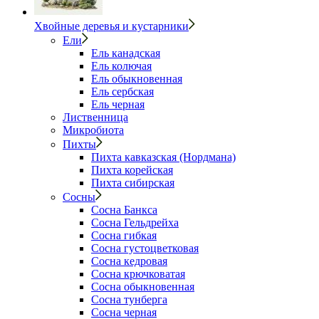
Хвойные деревья и кустарники
Ели
Ель канадская
Ель колючая
Ель обыкновенная
Ель сербская
Ель черная
Лиственница
Микробиота
Пихты
Пихта кавказская (Нордмана)
Пихта корейская
Пихта сибирская
Сосны
Сосна Банкса
Сосна Гельдрейха
Сосна гибкая
Сосна густоцветковая
Сосна кедровая
Сосна крючковатая
Сосна обыкновенная
Сосна тунберга
Сосна черная