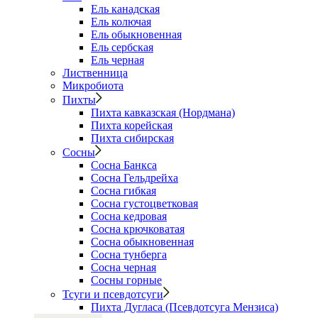
Ель канадская
Ель колючая
Ель обыкновенная
Ель сербская
Ель черная
Лиственница
Микробиота
Пихты
Пихта кавказская (Нордмана)
Пихта корейская
Пихта сибирская
Сосны
Сосна Банкса
Сосна Гельдрейха
Сосна гибкая
Сосна густоцветковая
Сосна кедровая
Сосна крючковатая
Сосна обыкновенная
Сосна тунберга
Сосна черная
Сосны горные
Тсуги и псевдотсуги
Пихта Дугласа (Псевдотсуга Мензиса)