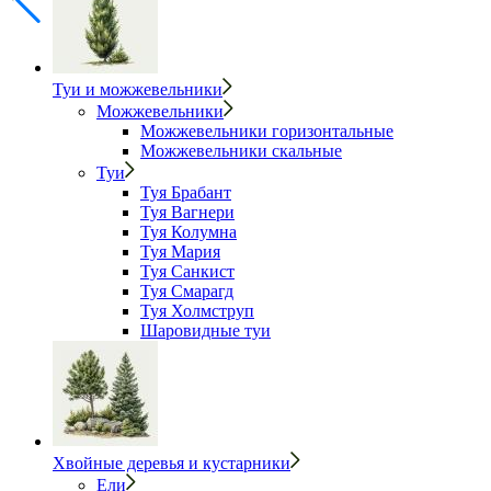
Туи и можжевельники
Можжевельники
Можжевельники горизонтальные
Можжевельники скальные
Туи
Туя Брабант
Туя Вагнери
Туя Колумна
Туя Мария
Туя Санкист
Туя Смарагд
Туя Холмструп
Шаровидные туи
Хвойные деревья и кустарники
Ели