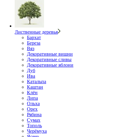
Лиственные деревья
Бархат
Береза
Вяз
Декоративные вишни
Декоративные сливы
Декоративные яблони
Дуб
Ива
Катальпа
Каштан
Клён
Липа
Ольха
Орех
Рябина
Сумах
Тополь
Черёмуха
Ясень