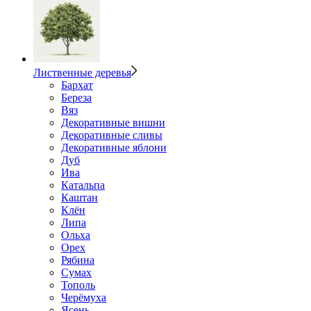
Лиственные деревья
Бархат
Береза
Вяз
Декоративные вишни
Декоративные сливы
Декоративные яблони
Дуб
Ива
Катальпа
Каштан
Клён
Липа
Ольха
Орех
Рябина
Сумах
Тополь
Черёмуха
Ясень