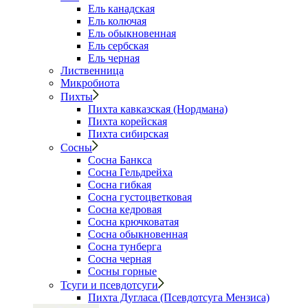
Ель канадская
Ель колючая
Ель обыкновенная
Ель сербская
Ель черная
Лиственница
Микробиота
Пихты
Пихта кавказская (Нордмана)
Пихта корейская
Пихта сибирская
Сосны
Сосна Банкса
Сосна Гельдрейха
Сосна гибкая
Сосна густоцветковая
Сосна кедровая
Сосна крючковатая
Сосна обыкновенная
Сосна тунберга
Сосна черная
Сосны горные
Тсуги и псевдотсуги
Пихта Дугласа (Псевдотсуга Мензиса)