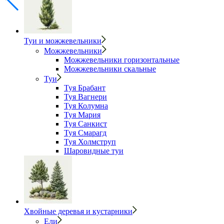
Туи и можжевельники
Можжевельники
Можжевельники горизонтальные
Можжевельники скальные
Туи
Туя Брабант
Туя Вагнери
Туя Колумна
Туя Мария
Туя Санкист
Туя Смарагд
Туя Холмструп
Шаровидные туи
Хвойные деревья и кустарники
Ели