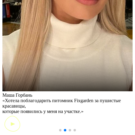
Маша Горбань
А
«Хотела поблагодарить питомник Fixgarden за пушистые
«
красавицы,
э
которые появились у меня на участке.»