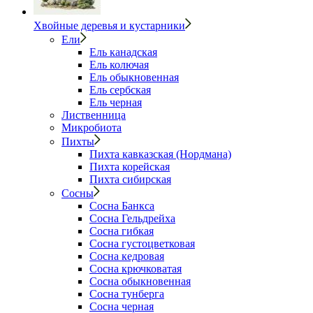
Хвойные деревья и кустарники
Ели
Ель канадская
Ель колючая
Ель обыкновенная
Ель сербская
Ель черная
Лиственница
Микробиота
Пихты
Пихта кавказская (Нордмана)
Пихта корейская
Пихта сибирская
Сосны
Сосна Банкса
Сосна Гельдрейха
Сосна гибкая
Сосна густоцветковая
Сосна кедровая
Сосна крючковатая
Сосна обыкновенная
Сосна тунберга
Сосна черная