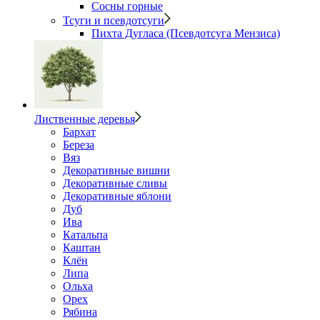
Сосны горные
Тсуги и псевдотсуги
Пихта Дугласа (Псевдотсуга Мензиса)
Лиственные деревья
Бархат
Береза
Вяз
Декоративные вишни
Декоративные сливы
Декоративные яблони
Дуб
Ива
Катальпа
Каштан
Клён
Липа
Ольха
Орех
Рябина