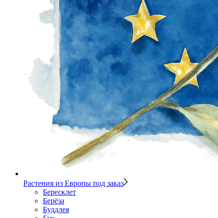
Растения из Европы под заказ
Бересклет
Берёза
Буддлея