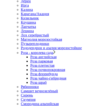
Дёрен
Ирга
Калина
Карагана/Акация
Кизильник
Крушина
Лапчатка
Лещина
Лох серебристый
Магнолия морозостойкая
Пузыреплодники
Рододендрон и азалия морозостойкие
Роза - королева сада
Роза английская
Роза парковая
Роза плетистая
Роза почвопокровная
Роза флорибунда
Роза чайно-гибридная
Роза шраб
Рябинники
Самшит вечнозелёный
Сирень
Скумпия
Смородина альпийская