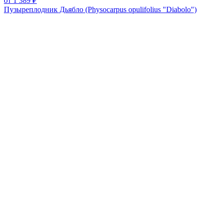
от 1 389 ₽
Пузыреплодник Дьябло (Physocarpus opulifolius "Diabolo")