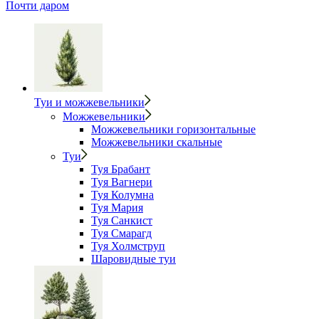
Почти даром
Туи и можжевельники
Можжевельники
Можжевельники горизонтальные
Можжевельники скальные
Туи
Туя Брабант
Туя Вагнери
Туя Колумна
Туя Мария
Туя Санкист
Туя Смарагд
Туя Холмструп
Шаровидные туи