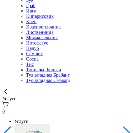
Бук
Граб
Ирга
Кипарисовик
Клен
Красивоплодник
Лиственница
Можжевельник
Нотофагус
Падуб
Самшит
Сосна
Тис
Топиары, Бонсаи
Туя западная Брабант
Туя западная Смарагд
Услуги
0
Услуги