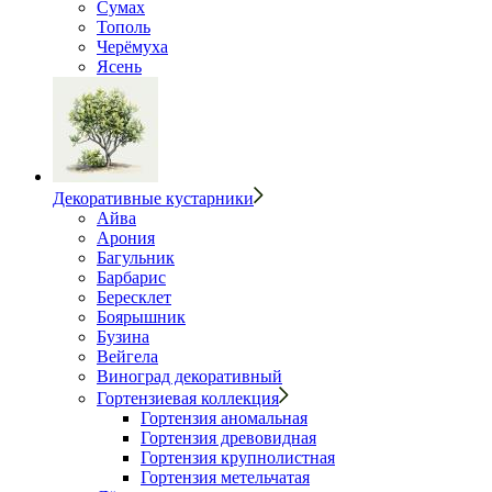
Сумах
Тополь
Черёмуха
Ясень
Декоративные кустарники
Айва
Арония
Багульник
Барбарис
Бересклет
Боярышник
Бузина
Вейгела
Виноград декоративный
Гортензиевая коллекция
Гортензия аномальная
Гортензия древовидная
Гортензия крупнолистная
Гортензия метельчатая