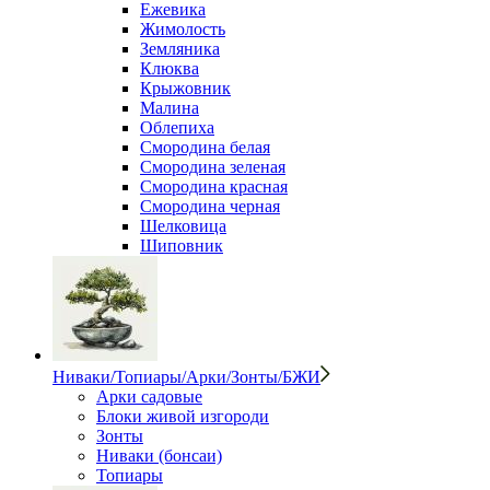
Ежевика
Жимолость
Земляника
Клюква
Крыжовник
Малина
Облепиха
Смородина белая
Смородина зеленая
Смородина красная
Смородина черная
Шелковица
Шиповник
Ниваки/Топиары/Арки/Зонты/БЖИ
Арки садовые
Блоки живой изгороди
Зонты
Ниваки (бонсаи)
Топиары