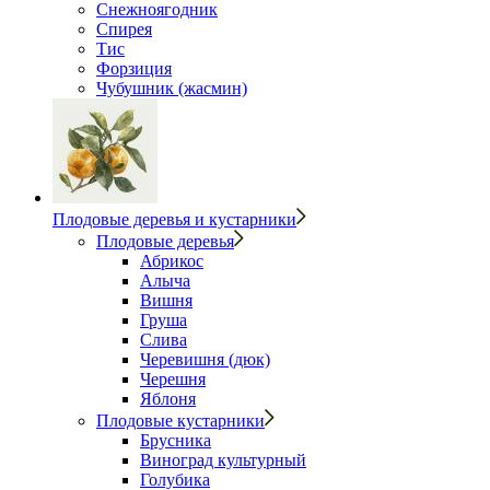
Снежноягодник
Спирея
Тис
Форзиция
Чубушник (жасмин)
Плодовые деревья и кустарники
Плодовые деревья
Абрикос
Алыча
Вишня
Груша
Слива
Черевишня (дюк)
Черешня
Яблоня
Плодовые кустарники
Брусника
Виноград культурный
Голубика