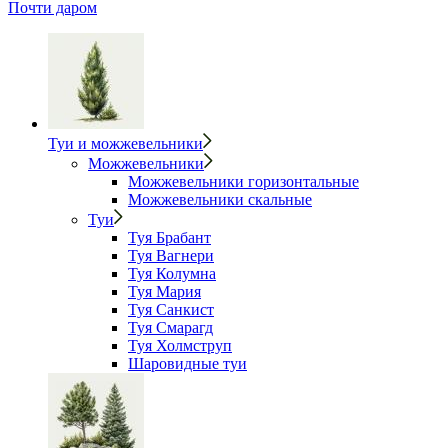
Почти даром
Туи и можжевельники
Можжевельники
Можжевельники горизонтальные
Можжевельники скальные
Туи
Туя Брабант
Туя Вагнери
Туя Колумна
Туя Мария
Туя Санкист
Туя Смарагд
Туя Холмструп
Шаровидные туи