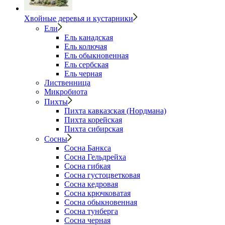
Хвойные деревья и кустарники
Ели
Ель канадская
Ель колючая
Ель обыкновенная
Ель сербская
Ель черная
Лиственница
Микробиота
Пихты
Пихта кавказская (Нордмана)
Пихта корейская
Пихта сибирская
Сосны
Сосна Банкса
Сосна Гельдрейха
Сосна гибкая
Сосна густоцветковая
Сосна кедровая
Сосна крючковатая
Сосна обыкновенная
Сосна тунберга
Сосна черная