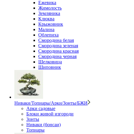
Ежевика
Жимолость
Земляника
Клюква
Крыжовник
Малина
Облепиха
Смородина белая
Смородина зеленая
Смородина красная
Смородина черная
Шелковица
Шиповник
Ниваки/Топиары/Арки/Зонты/БЖИ
Арки садовые
Блоки живой изгороди
Зонты
Ниваки (бонсаи)
Топиары