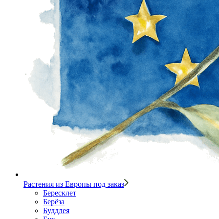
Растения из Европы под заказ
Бересклет
Берёза
Буддлея