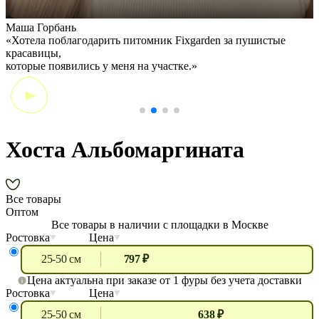
Маша Горбань
А
«Хотела поблагодарить питомник Fixgarden за пушистые
«
красавицы,
э
которые появились у меня на участке.»
Хоста Альбомаргината
Все товары
Оптом
Все товары в наличии с площадки в Москве
Ростовка
Цена
25-50 см
797 ₽
Цена актуальна при заказе от 1 фуры без учета доставки
Ростовка
Цена
25-50 см
638 ₽