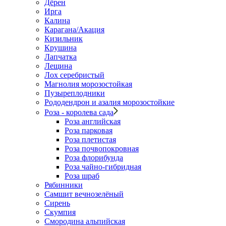
Дёрен
Ирга
Калина
Карагана/Акация
Кизильник
Крушина
Лапчатка
Лещина
Лох серебристый
Магнолия морозостойкая
Пузыреплодники
Рододендрон и азалия морозостойкие
Роза - королева сада
Роза английская
Роза парковая
Роза плетистая
Роза почвопокровная
Роза флорибунда
Роза чайно-гибридная
Роза шраб
Рябинники
Самшит вечнозелёный
Сирень
Скумпия
Смородина альпийская