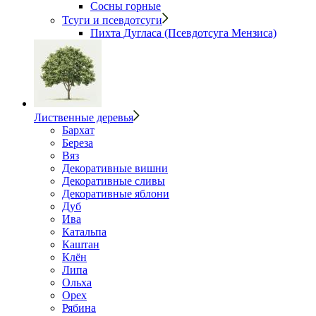
Сосны горные
Тсуги и псевдотсуги
Пихта Дугласа (Псевдотсуга Мензиса)
Лиственные деревья
Бархат
Береза
Вяз
Декоративные вишни
Декоративные сливы
Декоративные яблони
Дуб
Ива
Катальпа
Каштан
Клён
Липа
Ольха
Орех
Рябина