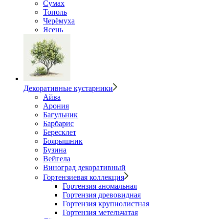
Сумах
Тополь
Черёмуха
Ясень
Декоративные кустарники
Айва
Арония
Багульник
Барбарис
Бересклет
Боярышник
Бузина
Вейгела
Виноград декоративный
Гортензиевая коллекция
Гортензия аномальная
Гортензия древовидная
Гортензия крупнолистная
Гортензия метельчатая