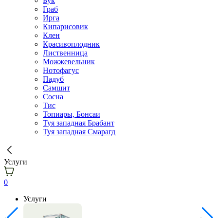
Бук
Граб
Ирга
Кипарисовик
Клен
Красивоплодник
Лиственница
Можжевельник
Нотофагус
Падуб
Самшит
Сосна
Тис
Топиары, Бонсаи
Туя западная Брабант
Туя западная Смарагд
Услуги
0
Услуги