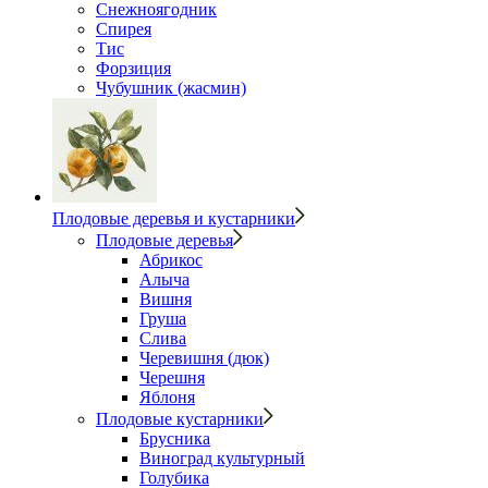
Снежноягодник
Спирея
Тис
Форзиция
Чубушник (жасмин)
Плодовые деревья и кустарники
Плодовые деревья
Абрикос
Алыча
Вишня
Груша
Слива
Черевишня (дюк)
Черешня
Яблоня
Плодовые кустарники
Брусника
Виноград культурный
Голубика