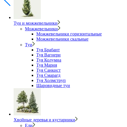
Туи и можжевельники
Можжевельники
Можжевельники горизонтальные
Можжевельники скальные
Туи
Туя Брабант
Туя Вагнери
Туя Колумна
Туя Мария
Туя Санкист
Туя Смарагд
Туя Холмструп
Шаровидные туи
Хвойные деревья и кустарники
Ели