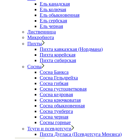
Ель канадская
Ель колючая
Ель обыкновенная
Ель сербская
Ель черная
Лиственница
Микробиота
Пихты
Пихта кавказская (Нордмана)
Пихта корейская
Пихта сибирская
Сосны
Сосна Банкса
Сосна Гельдрейха
Сосна гибкая
Сосна густоцветковая
Сосна кедровая
Сосна крючковатая
Сосна обыкновенная
Сосна тунберга
Сосна черная
Сосны горные
Тсуги и псевдотсуги
Пихта Дугласа (Псевдотсуга Мензиса)