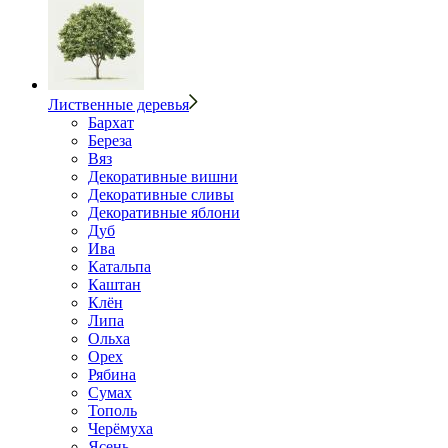
Лиственные деревья
Бархат
Береза
Вяз
Декоративные вишни
Декоративные сливы
Декоративные яблони
Дуб
Ива
Катальпа
Каштан
Клён
Липа
Ольха
Орех
Рябина
Сумах
Тополь
Черёмуха
Ясень