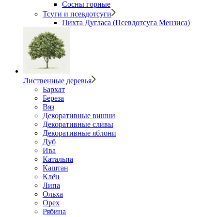
Сосны горные
Тсуги и псевдотсуги
Пихта Дугласа (Псевдотсуга Мензиса)
Лиственные деревья
Бархат
Береза
Вяз
Декоративные вишни
Декоративные сливы
Декоративные яблони
Дуб
Ива
Катальпа
Каштан
Клён
Липа
Ольха
Орех
Рябина