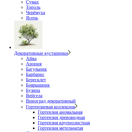
Сумах
Тополь
Черёмуха
Ясень
Декоративные кустарники
Айва
Арония
Багульник
Барбарис
Бересклет
Боярышник
Бузина
Вейгела
Виноград декоративный
Гортензиевая коллекция
Гортензия аномальная
Гортензия древовидная
Гортензия крупнолистная
Гортензия метельчатая