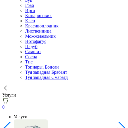
Бук
Граб
Ирга
Кипарисовик
Клен
Красивоплодник
Лиственница
Можжевельник
Нотофагус
Падуб
Самшит
Сосна
Тис
Топиары, Бонсаи
Туя западная Брабант
Туя западная Смарагд
Услуги
0
Услуги