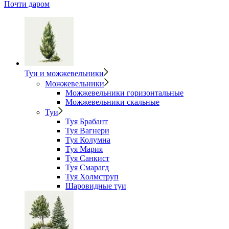
Почти даром
Туи и можжевельники
Можжевельники
Можжевельники горизонтальные
Можжевельники скальные
Туи
Туя Брабант
Туя Вагнери
Туя Колумна
Туя Мария
Туя Санкист
Туя Смарагд
Туя Холмструп
Шаровидные туи