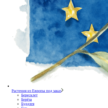
Растения из Европы под заказ
Бересклет
Берёза
Буддлея