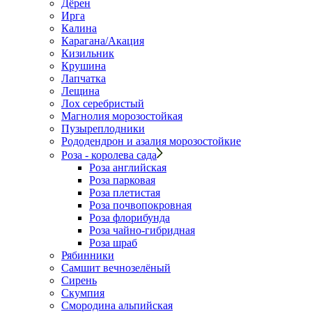
Дёрен
Ирга
Калина
Карагана/Акация
Кизильник
Крушина
Лапчатка
Лещина
Лох серебристый
Магнолия морозостойкая
Пузыреплодники
Рододендрон и азалия морозостойкие
Роза - королева сада
Роза английская
Роза парковая
Роза плетистая
Роза почвопокровная
Роза флорибунда
Роза чайно-гибридная
Роза шраб
Рябинники
Самшит вечнозелёный
Сирень
Скумпия
Смородина альпийская