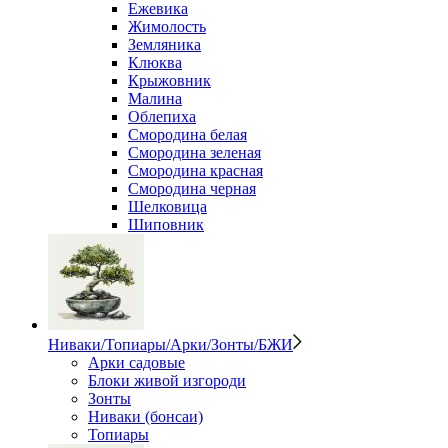
Ежевика
Жимолость
Земляника
Клюква
Крыжовник
Малина
Облепиха
Смородина белая
Смородина зеленая
Смородина красная
Смородина черная
Шелковица
Шиповник
Ниваки/Топиары/Арки/Зонты/БЖИ
Арки садовые
Блоки живой изгороди
Зонты
Ниваки (бонсаи)
Топиары