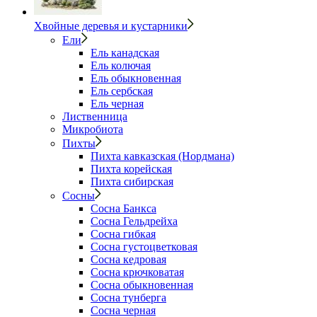
Хвойные деревья и кустарники
Ели
Ель канадская
Ель колючая
Ель обыкновенная
Ель сербская
Ель черная
Лиственница
Микробиота
Пихты
Пихта кавказская (Нордмана)
Пихта корейская
Пихта сибирская
Сосны
Сосна Банкса
Сосна Гельдрейха
Сосна гибкая
Сосна густоцветковая
Сосна кедровая
Сосна крючковатая
Сосна обыкновенная
Сосна тунберга
Сосна черная