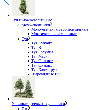
Туи и можжевельники
Можжевельники
Можжевельники горизонтальные
Можжевельники скальные
Туи
Туя Брабант
Туя Вагнери
Туя Колумна
Туя Мария
Туя Санкист
Туя Смарагд
Туя Холмструп
Шаровидные туи
Хвойные деревья и кустарники
Ели