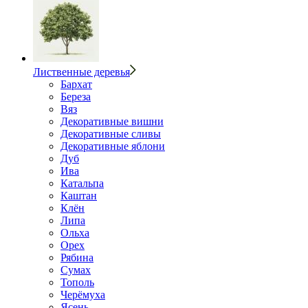
Лиственные деревья
Бархат
Береза
Вяз
Декоративные вишни
Декоративные сливы
Декоративные яблони
Дуб
Ива
Катальпа
Каштан
Клён
Липа
Ольха
Орех
Рябина
Сумах
Тополь
Черёмуха
Ясень