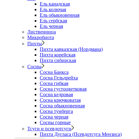
Ель канадская
Ель колючая
Ель обыкновенная
Ель сербская
Ель черная
Лиственница
Микробиота
Пихты
Пихта кавказская (Нордмана)
Пихта корейская
Пихта сибирская
Сосны
Сосна Банкса
Сосна Гельдрейха
Сосна гибкая
Сосна густоцветковая
Сосна кедровая
Сосна крючковатая
Сосна обыкновенная
Сосна тунберга
Сосна черная
Сосны горные
Тсуги и псевдотсуги
Пихта Дугласа (Псевдотсуга Мензиса)