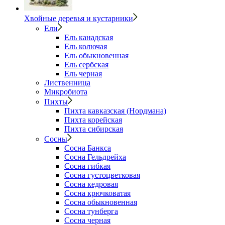
Хвойные деревья и кустарники
Ели
Ель канадская
Ель колючая
Ель обыкновенная
Ель сербская
Ель черная
Лиственница
Микробиота
Пихты
Пихта кавказская (Нордмана)
Пихта корейская
Пихта сибирская
Сосны
Сосна Банкса
Сосна Гельдрейха
Сосна гибкая
Сосна густоцветковая
Сосна кедровая
Сосна крючковатая
Сосна обыкновенная
Сосна тунберга
Сосна черная