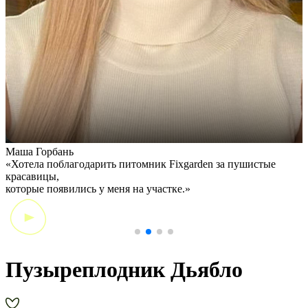
Маша Горбань
А
«Хотела поблагодарить питомник Fixgarden за пушистые
«
красавицы,
э
которые появились у меня на участке.»
Пузыреплодник Дьябло