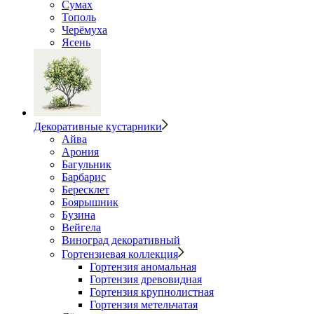
Сумах
Тополь
Черёмуха
Ясень
Декоративные кустарники
Айва
Арония
Багульник
Барбарис
Бересклет
Боярышник
Бузина
Вейгела
Виноград декоративный
Гортензиевая коллекция
Гортензия аномальная
Гортензия древовидная
Гортензия крупнолистная
Гортензия метельчатая