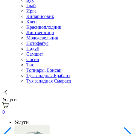
Бук
Граб
Ирга
Кипарисовик
Клен
Красивоплодник
Лиственница
Можжевельник
Нотофагус
Падуб
Самшит
Сосна
Тис
Топиары, Бонсаи
Туя западная Брабант
Туя западная Смарагд
Услуги
0
Услуги