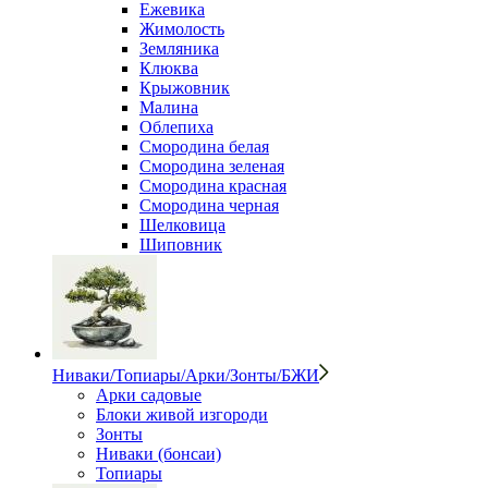
Ежевика
Жимолость
Земляника
Клюква
Крыжовник
Малина
Облепиха
Смородина белая
Смородина зеленая
Смородина красная
Смородина черная
Шелковица
Шиповник
Ниваки/Топиары/Арки/Зонты/БЖИ
Арки садовые
Блоки живой изгороди
Зонты
Ниваки (бонсаи)
Топиары