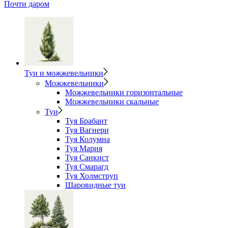
Почти даром
Туи и можжевельники
Можжевельники
Можжевельники горизонтальные
Можжевельники скальные
Туи
Туя Брабант
Туя Вагнери
Туя Колумна
Туя Мария
Туя Санкист
Туя Смарагд
Туя Холмструп
Шаровидные туи