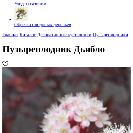
Уход за газоном
Обрезка плодовых деревьев
Главная
Каталог
Декоративные кустарники
Пузыреплодники
Пузыреплодник Дьябло