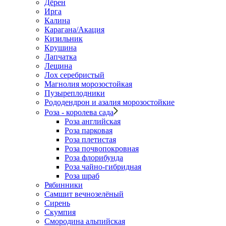
Дёрен
Ирга
Калина
Карагана/Акация
Кизильник
Крушина
Лапчатка
Лещина
Лох серебристый
Магнолия морозостойкая
Пузыреплодники
Рододендрон и азалия морозостойкие
Роза - королева сада
Роза английская
Роза парковая
Роза плетистая
Роза почвопокровная
Роза флорибунда
Роза чайно-гибридная
Роза шраб
Рябинники
Самшит вечнозелёный
Сирень
Скумпия
Смородина альпийская