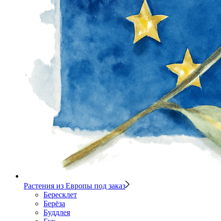
Растения из Европы под заказ
Бересклет
Берёза
Буддлея