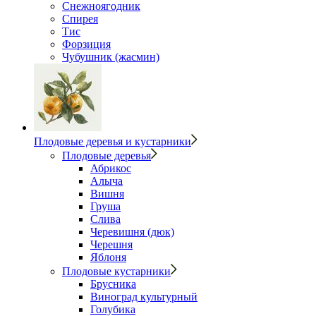
Снежноягодник
Спирея
Тис
Форзиция
Чубушник (жасмин)
Плодовые деревья и кустарники
Плодовые деревья
Абрикос
Алыча
Вишня
Груша
Слива
Черевишня (дюк)
Черешня
Яблоня
Плодовые кустарники
Брусника
Виноград культурный
Голубика