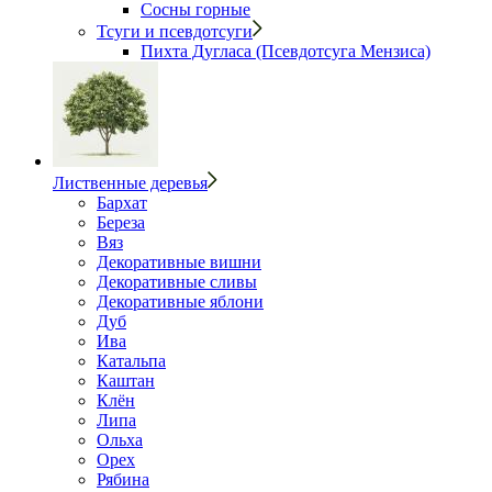
Сосны горные
Тсуги и псевдотсуги
Пихта Дугласа (Псевдотсуга Мензиса)
Лиственные деревья
Бархат
Береза
Вяз
Декоративные вишни
Декоративные сливы
Декоративные яблони
Дуб
Ива
Катальпа
Каштан
Клён
Липа
Ольха
Орех
Рябина