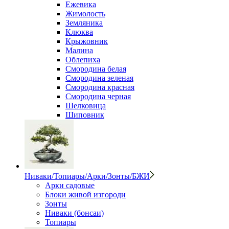
Ежевика
Жимолость
Земляника
Клюква
Крыжовник
Малина
Облепиха
Смородина белая
Смородина зеленая
Смородина красная
Смородина черная
Шелковица
Шиповник
Ниваки/Топиары/Арки/Зонты/БЖИ
Арки садовые
Блоки живой изгороди
Зонты
Ниваки (бонсаи)
Топиары