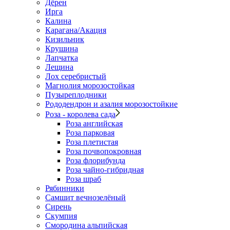
Дёрен
Ирга
Калина
Карагана/Акация
Кизильник
Крушина
Лапчатка
Лещина
Лох серебристый
Магнолия морозостойкая
Пузыреплодники
Рододендрон и азалия морозостойкие
Роза - королева сада
Роза английская
Роза парковая
Роза плетистая
Роза почвопокровная
Роза флорибунда
Роза чайно-гибридная
Роза шраб
Рябинники
Самшит вечнозелёный
Сирень
Скумпия
Смородина альпийская