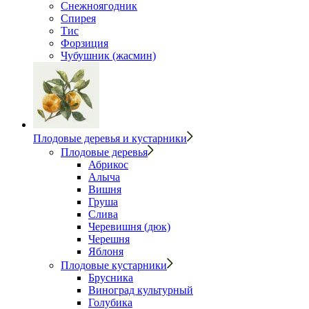
Снежноягодник
Спирея
Тис
Форзиция
Чубушник (жасмин)
Плодовые деревья и кустарники
Плодовые деревья
Абрикос
Алыча
Вишня
Груша
Слива
Черевишня (дюк)
Черешня
Яблоня
Плодовые кустарники
Брусника
Виноград культурный
Голубика