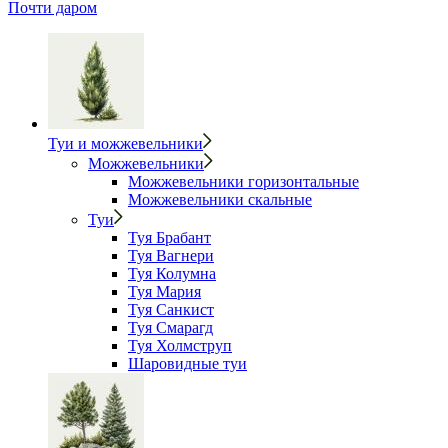
Почти даром
Туи и можжевельники
Можжевельники
Можжевельники горизонтальные
Можжевельники скальные
Туи
Туя Брабант
Туя Вагнери
Туя Колумна
Туя Мария
Туя Санкист
Туя Смарагд
Туя Холмструп
Шаровидные туи