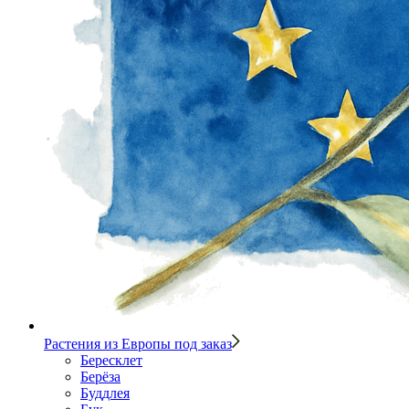
Растения из Европы под заказ
Бересклет
Берёза
Буддлея