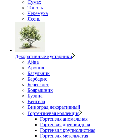
Сумах
Тополь
Черёмуха
Ясень
Декоративные кустарники
Айва
Арония
Багульник
Барбарис
Бересклет
Боярышник
Бузина
Вейгела
Виноград декоративный
Гортензиевая коллекция
Гортензия аномальная
Гортензия древовидная
Гортензия крупнолистная
Гортензия метельчатая