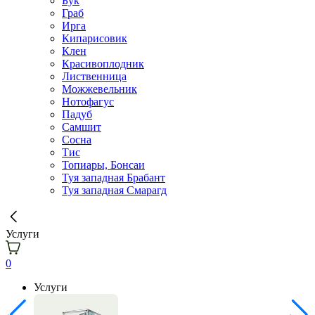
Бук
Граб
Ирга
Кипарисовик
Клен
Красивоплодник
Лиственница
Можжевельник
Нотофагус
Падуб
Самшит
Сосна
Тис
Топиары, Бонсаи
Туя западная Брабант
Туя западная Смарагд
Услуги
0
Услуги