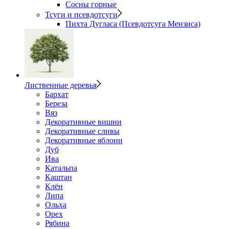
Сосны горные
Тсуги и псевдотсуги
Пихта Дугласа (Псевдотсуга Мензиса)
Лиственные деревья
Бархат
Береза
Вяз
Декоративные вишни
Декоративные сливы
Декоративные яблони
Дуб
Ива
Катальпа
Каштан
Клён
Липа
Ольха
Орех
Рябина