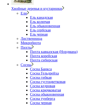
Хвойные деревья и кустарники
Ели
Ель канадская
Ель колючая
Ель обыкновенная
Ель сербская
Ель черная
Лиственница
Микробиота
Пихты
Пихта кавказская (Нордмана)
Пихта корейская
Пихта сибирская
Сосны
Сосна Банкса
Сосна Гельдрейха
Сосна гибкая
Сосна густоцветковая
Сосна кедровая
Сосна крючковатая
Сосна обыкновенная
Сосна тунберга
Сосна черная