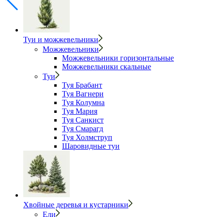
Туи и можжевельники
Можжевельники
Можжевельники горизонтальные
Можжевельники скальные
Туи
Туя Брабант
Туя Вагнери
Туя Колумна
Туя Мария
Туя Санкист
Туя Смарагд
Туя Холмструп
Шаровидные туи
Хвойные деревья и кустарники
Ели