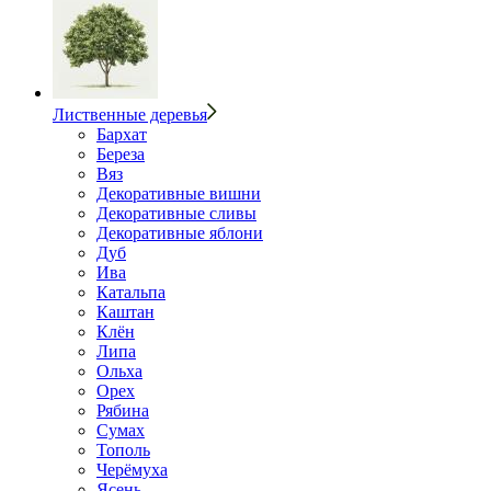
Лиственные деревья
Бархат
Береза
Вяз
Декоративные вишни
Декоративные сливы
Декоративные яблони
Дуб
Ива
Катальпа
Каштан
Клён
Липа
Ольха
Орех
Рябина
Сумах
Тополь
Черёмуха
Ясень