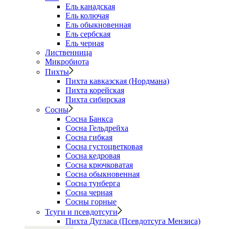
Ель канадская
Ель колючая
Ель обыкновенная
Ель сербская
Ель черная
Лиственница
Микробиота
Пихты
Пихта кавказская (Нордмана)
Пихта корейская
Пихта сибирская
Сосны
Сосна Банкса
Сосна Гельдрейха
Сосна гибкая
Сосна густоцветковая
Сосна кедровая
Сосна крючковатая
Сосна обыкновенная
Сосна тунберга
Сосна черная
Сосны горные
Тсуги и псевдотсуги
Пихта Дугласа (Псевдотсуга Мензиса)