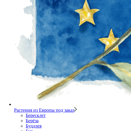
Растения из Европы под заказ
Бересклет
Берёза
Буддлея