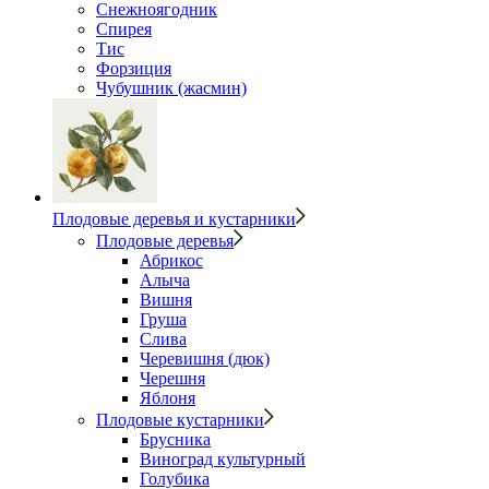
Снежноягодник
Спирея
Тис
Форзиция
Чубушник (жасмин)
Плодовые деревья и кустарники
Плодовые деревья
Абрикос
Алыча
Вишня
Груша
Слива
Черевишня (дюк)
Черешня
Яблоня
Плодовые кустарники
Брусника
Виноград культурный
Голубика