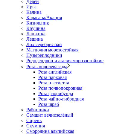
Дёрен
Ирга
Калина
Карагана/Акация
Кизильник
Крушина
Лапчатка
Лещина
Лох серебристый
Магнолия морозостойкая
Пузыреплодники
Рододендрон и азалия морозостойкие
Роза - королева сада
Роза английская
Роза парковая
Роза плетистая
Роза почвопокровная
Роза флорибунда
Роза чайно-гибридная
Роза шраб
Рябинники
Самшит вечнозелёный
Сирень
Скумпия
Смородина альпийская