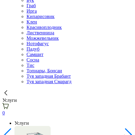
Бук
Граб
Ирга
Кипарисовик
Клен
Красивоплодник
Лиственница
Можжевельник
Нотофагус
Падуб
Самшит
Сосна
Тис
Топиары, Бонсаи
Туя западная Брабант
Туя западная Смарагд
Услуги
0
Услуги