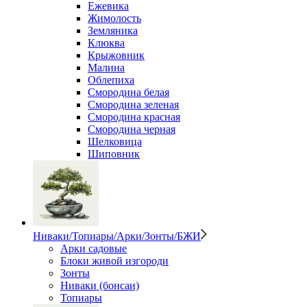
Ежевика
Жимолость
Земляника
Клюква
Крыжовник
Малина
Облепиха
Смородина белая
Смородина зеленая
Смородина красная
Смородина черная
Шелковица
Шиповник
Ниваки/Топиары/Арки/Зонты/БЖИ
Арки садовые
Блоки живой изгороди
Зонты
Ниваки (бонсаи)
Топиары