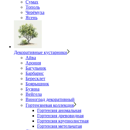
Сумах
Тополь
Черёмуха
Ясень
Декоративные кустарники
Айва
Арония
Багульник
Барбарис
Бересклет
Боярышник
Бузина
Вейгела
Виноград декоративный
Гортензиевая коллекция
Гортензия аномальная
Гортензия древовидная
Гортензия крупнолистная
Гортензия метельчатая