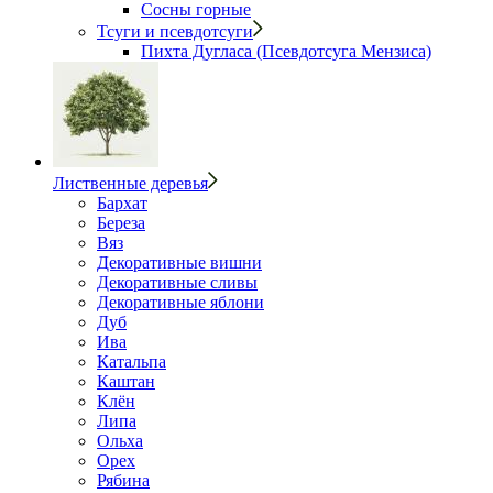
Сосны горные
Тсуги и псевдотсуги
Пихта Дугласа (Псевдотсуга Мензиса)
Лиственные деревья
Бархат
Береза
Вяз
Декоративные вишни
Декоративные сливы
Декоративные яблони
Дуб
Ива
Катальпа
Каштан
Клён
Липа
Ольха
Орех
Рябина