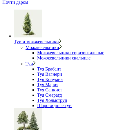
Почти даром
Туи и можжевельники
Можжевельники
Можжевельники горизонтальные
Можжевельники скальные
Туи
Туя Брабант
Туя Вагнери
Туя Колумна
Туя Мария
Туя Санкист
Туя Смарагд
Туя Холмструп
Шаровидные туи