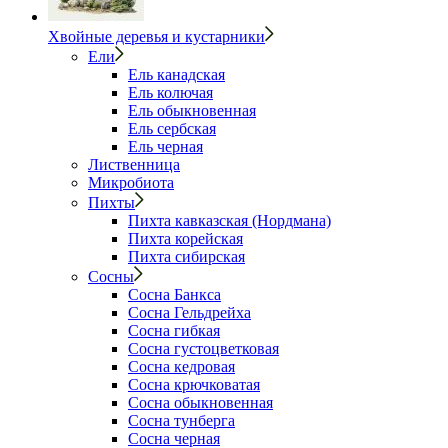
Хвойные деревья и кустарники
Ели
Ель канадская
Ель колючая
Ель обыкновенная
Ель сербская
Ель черная
Лиственница
Микробиота
Пихты
Пихта кавказская (Нордмана)
Пихта корейская
Пихта сибирская
Сосны
Сосна Банкса
Сосна Гельдрейха
Сосна гибкая
Сосна густоцветковая
Сосна кедровая
Сосна крючковатая
Сосна обыкновенная
Сосна тунберга
Сосна черная