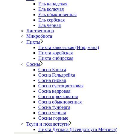
Ель канадская
Ель колючая
Ель обыкновенная
Ель сербская
Ель черная
Лиственница
Микробиота
Пихты
Пихта кавказская (Нордмана)
Пихта корейская
Пихта сибирская
Сосны
Сосна Банкса
Сосна Гельдрейха
Сосна гибкая
Сосна густоцветковая
Сосна кедровая
Сосна крючковатая
Сосна обыкновенная
Сосна тунберга
Сосна черная
Сосны горные
Тсуги и псевдотсуги
Пихта Дугласа (Псевдотсуга Мензиса)