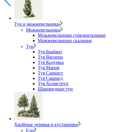
Туи и можжевельники
Можжевельники
Можжевельники горизонтальные
Можжевельники скальные
Туи
Туя Брабант
Туя Вагнери
Туя Колумна
Туя Мария
Туя Санкист
Туя Смарагд
Туя Холмструп
Шаровидные туи
Хвойные деревья и кустарники
Ели