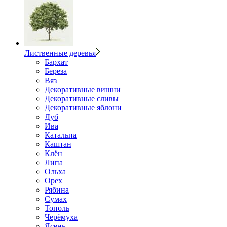
Лиственные деревья
Бархат
Береза
Вяз
Декоративные вишни
Декоративные сливы
Декоративные яблони
Дуб
Ива
Катальпа
Каштан
Клён
Липа
Ольха
Орех
Рябина
Сумах
Тополь
Черёмуха
Ясень