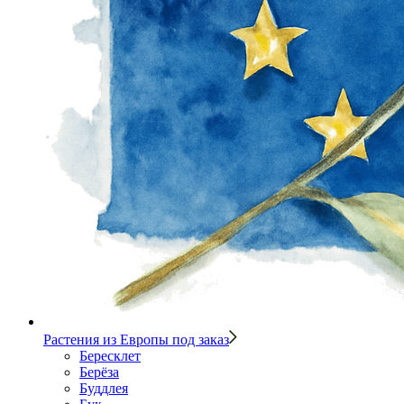
Растения из Европы под заказ
Бересклет
Берёза
Буддлея