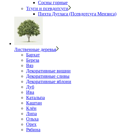
Сосны горные
Тсуги и псевдотсуги
Пихта Дугласа (Псевдотсуга Мензиса)
Лиственные деревья
Бархат
Береза
Вяз
Декоративные вишни
Декоративные сливы
Декоративные яблони
Дуб
Ива
Катальпа
Каштан
Клён
Липа
Ольха
Орех
Рябина