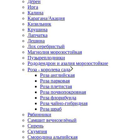
Дёрен
Ирга
Калина
Карагана/Акация
Кизильник
Крушина
Лапчатка
Лещина
Лох серебристый
Магнолия морозостойкая
Пузыреплодники
Рододендрон и азалия морозостойкие
Роза - королева сада
Роза английская
Роза парковая
Роза плетистая
Роза почвопокровная
Роза флорибунда
Роза чайно-гибридная
Роза шраб
Рябинники
Самшит вечнозелёный
Сирень
Скумпия
Смородина альпийская