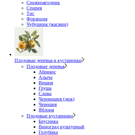
Снежноягодник
Спирея
Тис
Форзиция
Чубушник (жасмин)
Плодовые деревья и кустарники
Плодовые деревья
Абрикос
Алыча
Вишня
Груша
Слива
Черевишня (дюк)
Черешня
Яблоня
Плодовые кустарники
Брусника
Виноград культурный
Голубика