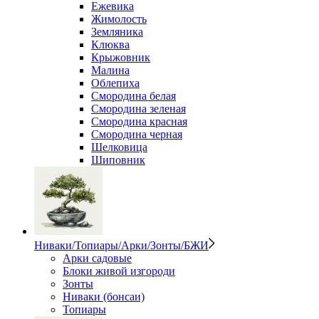
Ежевика
Жимолость
Земляника
Клюква
Крыжовник
Малина
Облепиха
Смородина белая
Смородина зеленая
Смородина красная
Смородина черная
Шелковица
Шиповник
Ниваки/Топиары/Арки/Зонты/БЖИ
Арки садовые
Блоки живой изгороди
Зонты
Ниваки (бонсаи)
Топиары