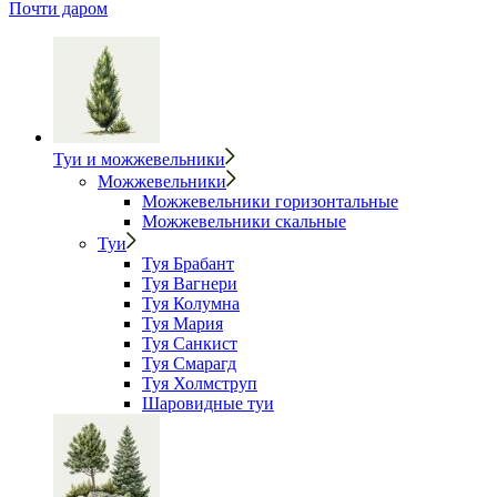
Почти даром
Туи и можжевельники
Можжевельники
Можжевельники горизонтальные
Можжевельники скальные
Туи
Туя Брабант
Туя Вагнери
Туя Колумна
Туя Мария
Туя Санкист
Туя Смарагд
Туя Холмструп
Шаровидные туи