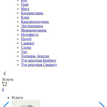
Бук
Граб
Ирга
Кипарисовик
Клен
Красивоплодник
Лиственница
Можжевельник
Нотофагус
Падуб
Самшит
Сосна
Тис
Топиары, Бонсаи
Туя западная Брабант
Туя западная Смарагд
Услуги
0
Услуги