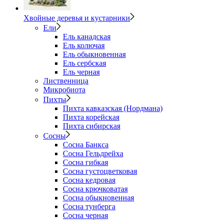
Хвойные деревья и кустарники
Ели
Ель канадская
Ель колючая
Ель обыкновенная
Ель сербская
Ель черная
Лиственница
Микробиота
Пихты
Пихта кавказская (Нордмана)
Пихта корейская
Пихта сибирская
Сосны
Сосна Банкса
Сосна Гельдрейха
Сосна гибкая
Сосна густоцветковая
Сосна кедровая
Сосна крючковатая
Сосна обыкновенная
Сосна тунберга
Сосна черная