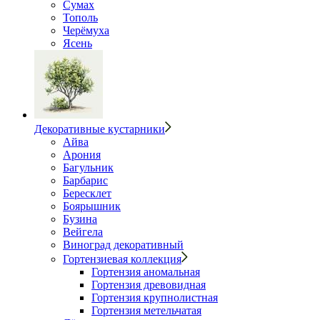
Сумах
Тополь
Черёмуха
Ясень
Декоративные кустарники
Айва
Арония
Багульник
Барбарис
Бересклет
Боярышник
Бузина
Вейгела
Виноград декоративный
Гортензиевая коллекция
Гортензия аномальная
Гортензия древовидная
Гортензия крупнолистная
Гортензия метельчатая