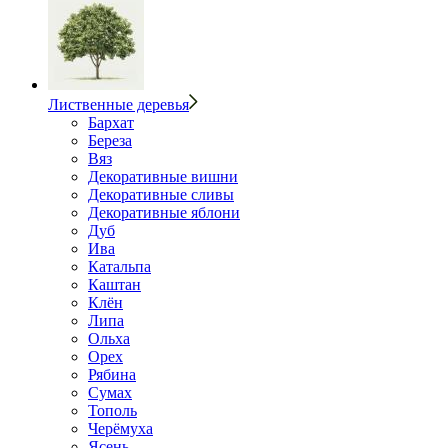
Лиственные деревья
Бархат
Береза
Вяз
Декоративные вишни
Декоративные сливы
Декоративные яблони
Дуб
Ива
Катальпа
Каштан
Клён
Липа
Ольха
Орех
Рябина
Сумах
Тополь
Черёмуха
Ясень