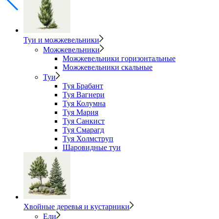
Туи и можжевельники
Можжевельники
Можжевельники горизонтальные
Можжевельники скальные
Туи
Туя Брабант
Туя Вагнери
Туя Колумна
Туя Мария
Туя Санкист
Туя Смарагд
Туя Холмструп
Шаровидные туи
Хвойные деревья и кустарники
Ели