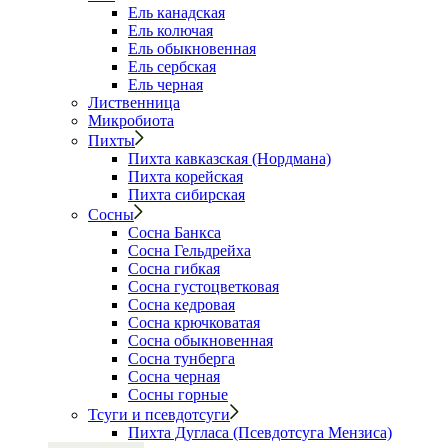
Ель канадская
Ель колючая
Ель обыкновенная
Ель сербская
Ель черная
Лиственница
Микробиота
Пихты
Пихта кавказская (Нордмана)
Пихта корейская
Пихта сибирская
Сосны
Сосна Банкса
Сосна Гельдрейха
Сосна гибкая
Сосна густоцветковая
Сосна кедровая
Сосна крючковатая
Сосна обыкновенная
Сосна тунберга
Сосна черная
Сосны горные
Тсуги и псевдотсуги
Пихта Дугласа (Псевдотсуга Мензиса)