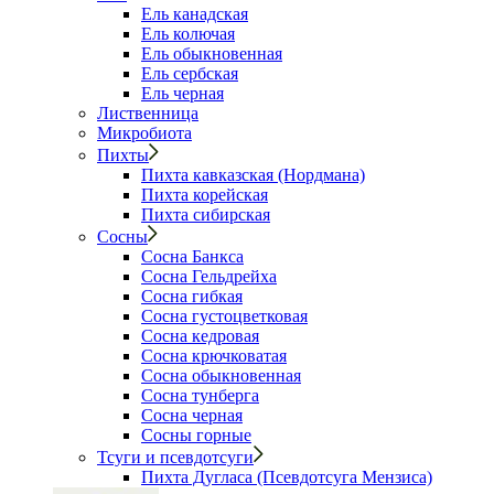
Ель канадская
Ель колючая
Ель обыкновенная
Ель сербская
Ель черная
Лиственница
Микробиота
Пихты
Пихта кавказская (Нордмана)
Пихта корейская
Пихта сибирская
Сосны
Сосна Банкса
Сосна Гельдрейха
Сосна гибкая
Сосна густоцветковая
Сосна кедровая
Сосна крючковатая
Сосна обыкновенная
Сосна тунберга
Сосна черная
Сосны горные
Тсуги и псевдотсуги
Пихта Дугласа (Псевдотсуга Мензиса)