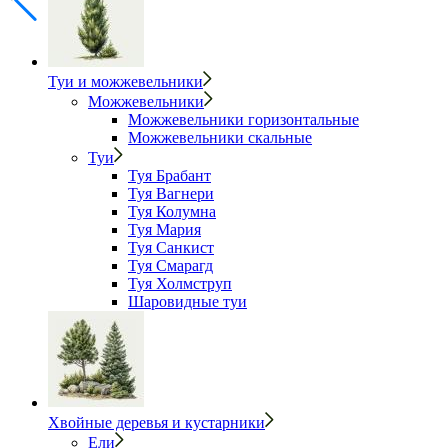
Туи и можжевельники
Можжевельники
Можжевельники горизонтальные
Можжевельники скальные
Туи
Туя Брабант
Туя Вагнери
Туя Колумна
Туя Мария
Туя Санкист
Туя Смарагд
Туя Холмструп
Шаровидные туи
Хвойные деревья и кустарники
Ели