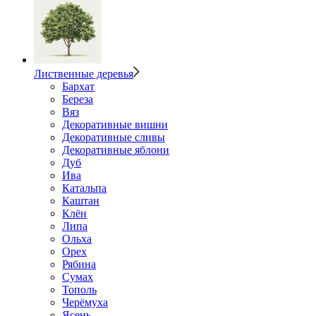
Лиственные деревья
Бархат
Береза
Вяз
Декоративные вишни
Декоративные сливы
Декоративные яблони
Дуб
Ива
Катальпа
Каштан
Клён
Липа
Ольха
Орех
Рябина
Сумах
Тополь
Черёмуха
Ясень