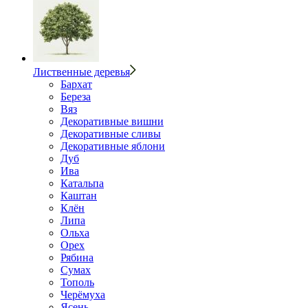
Лиственные деревья
Бархат
Береза
Вяз
Декоративные вишни
Декоративные сливы
Декоративные яблони
Дуб
Ива
Катальпа
Каштан
Клён
Липа
Ольха
Орех
Рябина
Сумах
Тополь
Черёмуха
Ясень