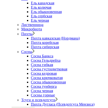
Ель канадская
Ель колючая
Ель обыкновенная
Ель сербская
Ель черная
Лиственница
Микробиота
Пихты
Пихта кавказская (Нордмана)
Пихта корейская
Пихта сибирская
Сосны
Сосна Банкса
Сосна Гельдрейха
Сосна гибкая
Сосна густоцветковая
Сосна кедровая
Сосна крючковатая
Сосна обыкновенная
Сосна тунберга
Сосна черная
Сосны горные
Тсуги и псевдотсуги
Пихта Дугласа (Псевдотсуга Мензиса)