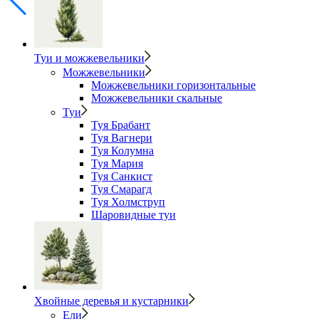
Туи и можжевельники
Можжевельники
Можжевельники горизонтальные
Можжевельники скальные
Туи
Туя Брабант
Туя Вагнери
Туя Колумна
Туя Мария
Туя Санкист
Туя Смарагд
Туя Холмструп
Шаровидные туи
Хвойные деревья и кустарники
Ели