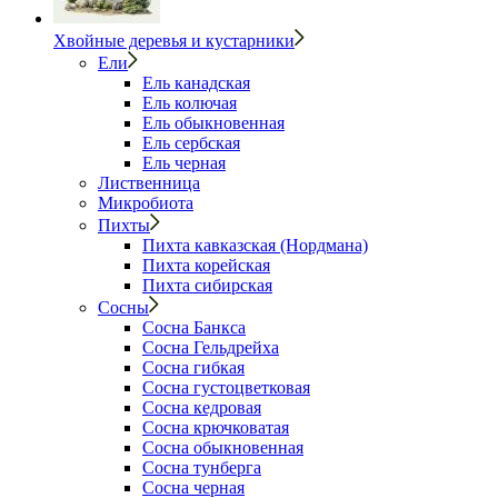
Хвойные деревья и кустарники
Ели
Ель канадская
Ель колючая
Ель обыкновенная
Ель сербская
Ель черная
Лиственница
Микробиота
Пихты
Пихта кавказская (Нордмана)
Пихта корейская
Пихта сибирская
Сосны
Сосна Банкса
Сосна Гельдрейха
Сосна гибкая
Сосна густоцветковая
Сосна кедровая
Сосна крючковатая
Сосна обыкновенная
Сосна тунберга
Сосна черная