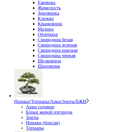
Ежевика
Жимолость
Земляника
Клюква
Крыжовник
Малина
Облепиха
Смородина белая
Смородина зеленая
Смородина красная
Смородина черная
Шелковица
Шиповник
Ниваки/Топиары/Арки/Зонты/БЖИ
Арки садовые
Блоки живой изгороди
Зонты
Ниваки (бонсаи)
Топиары