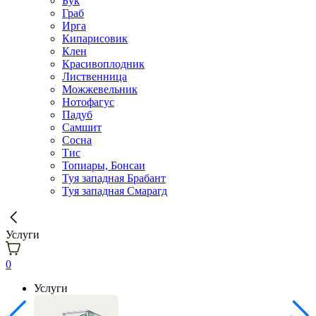
Бук
Граб
Ирга
Кипарисовик
Клен
Красивоплодник
Лиственница
Можжевельник
Нотофагус
Падуб
Самшит
Сосна
Тис
Топиары, Бонсаи
Туя западная Брабант
Туя западная Смарагд
Услуги
0
Услуги