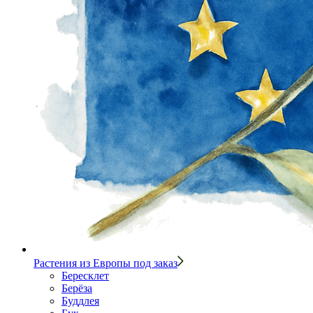
Растения из Европы под заказ
Бересклет
Берёза
Буддлея