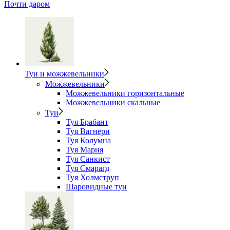
Почти даром
Туи и можжевельники
Можжевельники
Можжевельники горизонтальные
Можжевельники скальные
Туи
Туя Брабант
Туя Вагнери
Туя Колумна
Туя Мария
Туя Санкист
Туя Смарагд
Туя Холмструп
Шаровидные туи