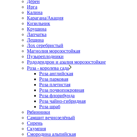
Дёрен
Ирга
Калина
Карагана/Акация
Кизильник
Крушина
Лапчатка
Лещина
Лох серебристый
Магнолия морозостойкая
Пузыреплодники
Рододендрон и азалия морозостойкие
Роза - королева сада
Роза английская
Роза парковая
Роза плетистая
Роза почвопокровная
Роза флорибунда
Роза чайно-гибридная
Роза шраб
Рябинники
Самшит вечнозелёный
Сирень
Скумпия
Смородина альпийская