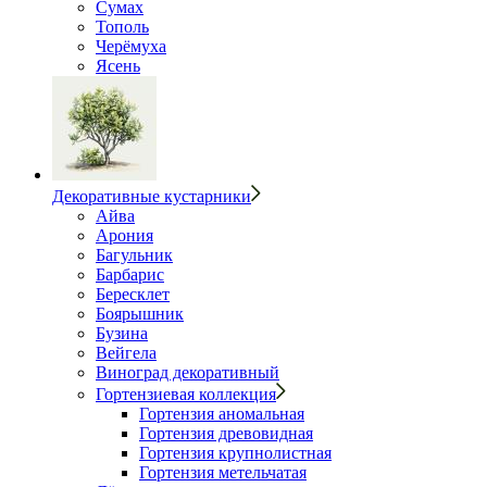
Сумах
Тополь
Черёмуха
Ясень
Декоративные кустарники
Айва
Арония
Багульник
Барбарис
Бересклет
Боярышник
Бузина
Вейгела
Виноград декоративный
Гортензиевая коллекция
Гортензия аномальная
Гортензия древовидная
Гортензия крупнолистная
Гортензия метельчатая