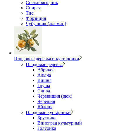
Снежноягодник
Спирея
Тис
Форзиция
Чубушник (жасмин)
Плодовые деревья и кустарники
Плодовые деревья
Абрикос
Алыча
Вишня
Груша
Слива
Черевишня (дюк)
Черешня
Яблоня
Плодовые кустарники
Брусника
Виноград культурный
Голубика