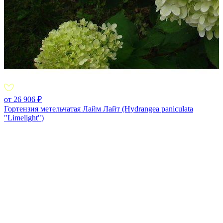
от 26 906 ₽
Гортензия метельчатая Лайм Лайт (Hydrangea paniculata
"Limelight")