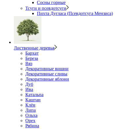
Сосны горные
Тсуги и псевдотсуги
Пихта Дугласа (Псевдотсуга Мензиса)
Лиственные деревья
Бархат
Береза
Вяз
Декоративные вишни
Декоративные сливы
Декоративные яблони
Дуб
Ива
Катальпа
Каштан
Клён
Липа
Ольха
Орех
Рябина