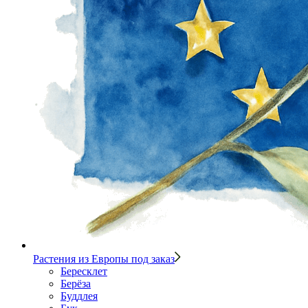
Растения из Европы под заказ
Бересклет
Берёза
Буддлея