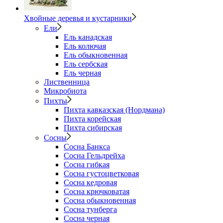
Хвойные деревья и кустарники
Ели
Ель канадская
Ель колючая
Ель обыкновенная
Ель сербская
Ель черная
Лиственница
Микробиота
Пихты
Пихта кавказская (Нордмана)
Пихта корейская
Пихта сибирская
Сосны
Сосна Банкса
Сосна Гельдрейха
Сосна гибкая
Сосна густоцветковая
Сосна кедровая
Сосна крючковатая
Сосна обыкновенная
Сосна тунберга
Сосна черная