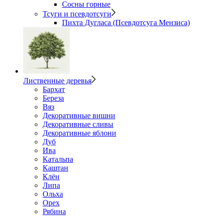
Сосны горные
Тсуги и псевдотсуги
Пихта Дугласа (Псевдотсуга Мензиса)
Лиственные деревья
Бархат
Береза
Вяз
Декоративные вишни
Декоративные сливы
Декоративные яблони
Дуб
Ива
Катальпа
Каштан
Клён
Липа
Ольха
Орех
Рябина