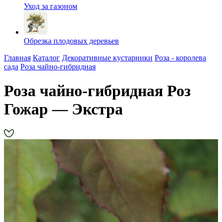
Уход за газоном
Обрезка плодовых деревьев
Главная
Каталог
Декоративные кустарники
Роза - королева
сада
Роза чайно-гибридная
Роза чайно-гибридная Роз
Гожар — Экстра