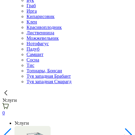
Бук
Граб
Ирга
Кипарисовик
Клен
Красивоплодник
Лиственница
Можжевельник
Нотофагус
Падуб
Самшит
Сосна
Тис
Топиары, Бонсаи
Туя западная Брабант
Туя западная Смарагд
Услуги
0
Услуги