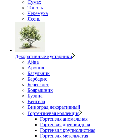
Сумах
Тополь
Черёмуха
Ясень
Декоративные кустарники
Айва
Арония
Багульник
Барбарис
Бересклет
Боярышник
Бузина
Вейгела
Виноград декоративный
Гортензиевая коллекция
Гортензия аномальная
Гортензия древовидная
Гортензия крупнолистная
Гортензия метельчатая