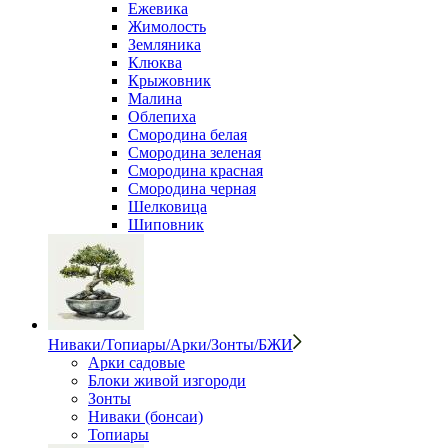
Ежевика
Жимолость
Земляника
Клюква
Крыжовник
Малина
Облепиха
Смородина белая
Смородина зеленая
Смородина красная
Смородина черная
Шелковица
Шиповник
Ниваки/Топиары/Арки/Зонты/БЖИ
Арки садовые
Блоки живой изгороди
Зонты
Ниваки (бонсаи)
Топиары