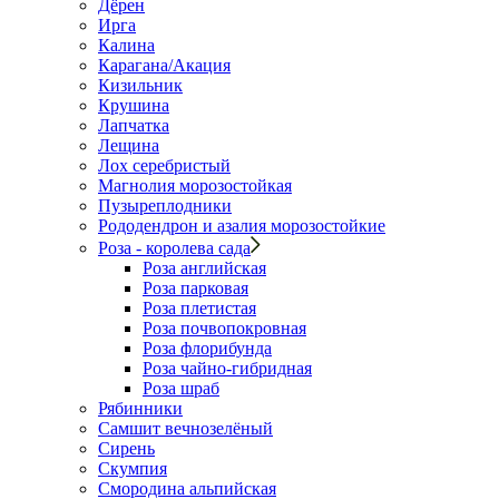
Дёрен
Ирга
Калина
Карагана/Акация
Кизильник
Крушина
Лапчатка
Лещина
Лох серебристый
Магнолия морозостойкая
Пузыреплодники
Рододендрон и азалия морозостойкие
Роза - королева сада
Роза английская
Роза парковая
Роза плетистая
Роза почвопокровная
Роза флорибунда
Роза чайно-гибридная
Роза шраб
Рябинники
Самшит вечнозелёный
Сирень
Скумпия
Смородина альпийская