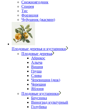
Снежноягодник
Спирея
Тис
Форзиция
Чубушник (жасмин)
Плодовые деревья и кустарники
Плодовые деревья
Абрикос
Алыча
Вишня
Груша
Слива
Черевишня (дюк)
Черешня
Яблоня
Плодовые кустарники
Брусника
Виноград культурный
Голубика