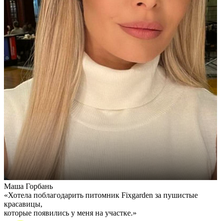
Маша Горбань
А
«Хотела поблагодарить питомник Fixgarden за пушистые
«
красавицы,
э
которые появились у меня на участке.»