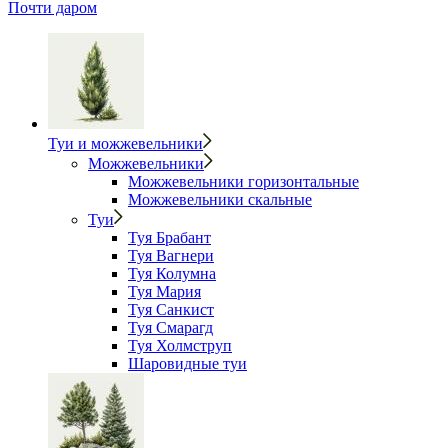
Почти даром
Туи и можжевельники
Можжевельники
Можжевельники горизонтальные
Можжевельники скальные
Туи
Туя Брабант
Туя Вагнери
Туя Колумна
Туя Мария
Туя Санкист
Туя Смарагд
Туя Холмструп
Шаровидные туи