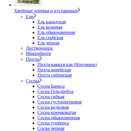
Хвойные деревья и кустарники
Ели
Ель канадская
Ель колючая
Ель обыкновенная
Ель сербская
Ель черная
Лиственница
Микробиота
Пихты
Пихта кавказская (Нордмана)
Пихта корейская
Пихта сибирская
Сосны
Сосна Банкса
Сосна Гельдрейха
Сосна гибкая
Сосна густоцветковая
Сосна кедровая
Сосна крючковатая
Сосна обыкновенная
Сосна тунберга
Сосна черная