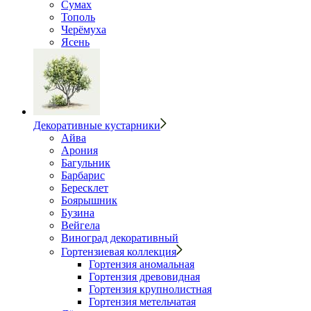
Сумах
Тополь
Черёмуха
Ясень
Декоративные кустарники
Айва
Арония
Багульник
Барбарис
Бересклет
Боярышник
Бузина
Вейгела
Виноград декоративный
Гортензиевая коллекция
Гортензия аномальная
Гортензия древовидная
Гортензия крупнолистная
Гортензия метельчатая