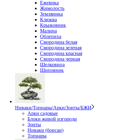
Ежевика
Жимолость
Земляника
Клюква
Крыжовник
Малина
Облепиха
Смородина белая
Смородина зеленая
Смородина красная
Смородина черная
Шелковица
Шиповник
Ниваки/Топиары/Арки/Зонты/БЖИ
Арки садовые
Блоки живой изгороди
Зонты
Ниваки (бонсаи)
Топиары