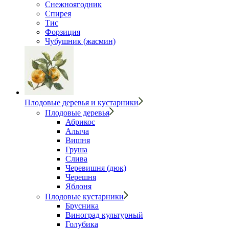
Снежноягодник
Спирея
Тис
Форзиция
Чубушник (жасмин)
Плодовые деревья и кустарники
Плодовые деревья
Абрикос
Алыча
Вишня
Груша
Слива
Черевишня (дюк)
Черешня
Яблоня
Плодовые кустарники
Брусника
Виноград культурный
Голубика