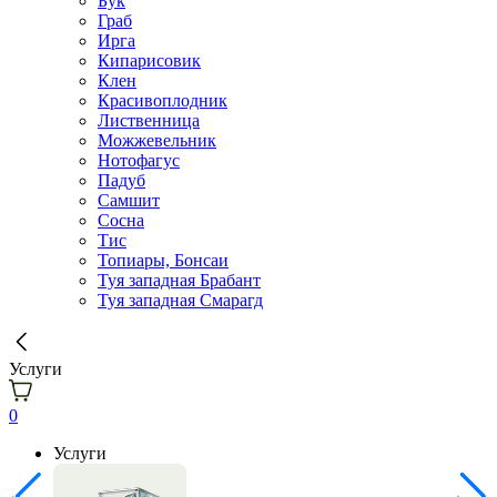
Бук
Граб
Ирга
Кипарисовик
Клен
Красивоплодник
Лиственница
Можжевельник
Нотофагус
Падуб
Самшит
Сосна
Тис
Топиары, Бонсаи
Туя западная Брабант
Туя западная Смарагд
Услуги
0
Услуги