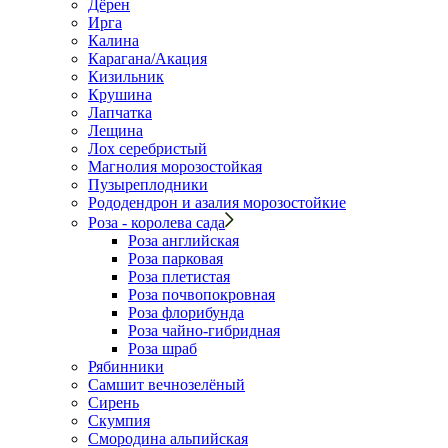
Дёрен
Ирга
Калина
Карагана/Акация
Кизильник
Крушина
Лапчатка
Лещина
Лох серебристый
Магнолия морозостойкая
Пузыреплодники
Рододендрон и азалия морозостойкие
Роза - королева сада
Роза английская
Роза парковая
Роза плетистая
Роза почвопокровная
Роза флорибунда
Роза чайно-гибридная
Роза шраб
Рябинники
Самшит вечнозелёный
Сирень
Скумпия
Смородина альпийская