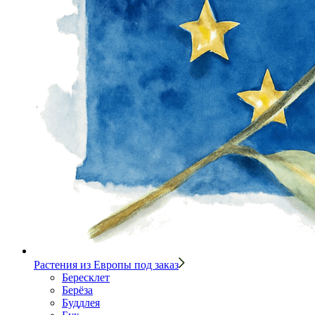
Растения из Европы под заказ
Бересклет
Берёза
Буддлея