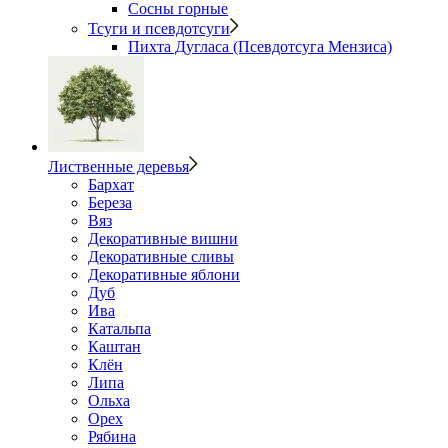
Сосны горные
Тсуги и псевдотсуги
Пихта Дугласа (Псевдотсуга Мензиса)
Лиственные деревья
Бархат
Береза
Вяз
Декоративные вишни
Декоративные сливы
Декоративные яблони
Дуб
Ива
Катальпа
Каштан
Клён
Липа
Ольха
Орех
Рябина