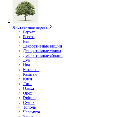
Лиственные деревья
Бархат
Береза
Вяз
Декоративные вишни
Декоративные сливы
Декоративные яблони
Дуб
Ива
Катальпа
Каштан
Клён
Липа
Ольха
Орех
Рябина
Сумах
Тополь
Черёмуха
Ясень