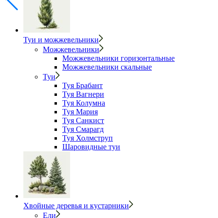
Туи и можжевельники
Можжевельники
Можжевельники горизонтальные
Можжевельники скальные
Туи
Туя Брабант
Туя Вагнери
Туя Колумна
Туя Мария
Туя Санкист
Туя Смарагд
Туя Холмструп
Шаровидные туи
Хвойные деревья и кустарники
Ели