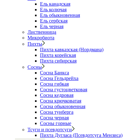
Ель канадская
Ель колючая
Ель обыкновенная
Ель сербская
Ель черная
Лиственница
Микробиота
Пихты
Пихта кавказская (Нордмана)
Пихта корейская
Пихта сибирская
Сосны
Сосна Банкса
Сосна Гельдрейха
Сосна гибкая
Сосна густоцветковая
Сосна кедровая
Сосна крючковатая
Сосна обыкновенная
Сосна тунберга
Сосна черная
Сосны горные
Тсуги и псевдотсуги
Пихта Дугласа (Псевдотсуга Мензиса)