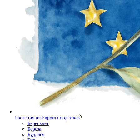
Растения из Европы под заказ
Бересклет
Берёза
Буддлея