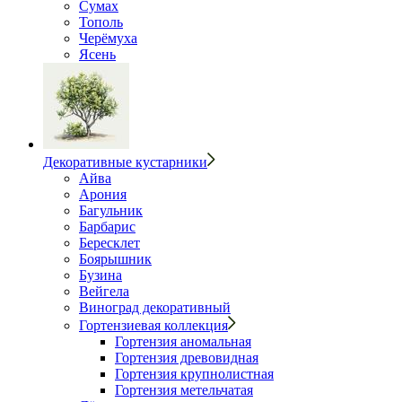
Сумах
Тополь
Черёмуха
Ясень
Декоративные кустарники
Айва
Арония
Багульник
Барбарис
Бересклет
Боярышник
Бузина
Вейгела
Виноград декоративный
Гортензиевая коллекция
Гортензия аномальная
Гортензия древовидная
Гортензия крупнолистная
Гортензия метельчатая