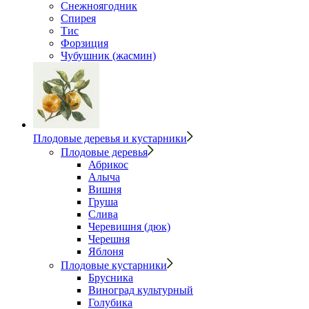
Снежноягодник
Спирея
Тис
Форзиция
Чубушник (жасмин)
Плодовые деревья и кустарники
Плодовые деревья
Абрикос
Алыча
Вишня
Груша
Слива
Черевишня (дюк)
Черешня
Яблоня
Плодовые кустарники
Брусника
Виноград культурный
Голубика