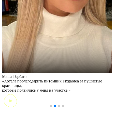
Маша Горбань
А
«Хотела поблагодарить питомник Fixgarden за пушистые
«
красавицы,
э
которые появились у меня на участке.»