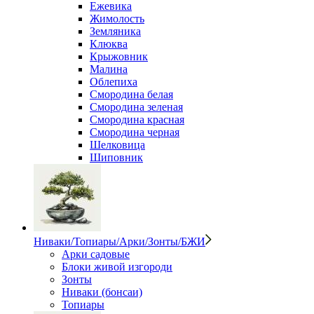
Ежевика
Жимолость
Земляника
Клюква
Крыжовник
Малина
Облепиха
Смородина белая
Смородина зеленая
Смородина красная
Смородина черная
Шелковица
Шиповник
Ниваки/Топиары/Арки/Зонты/БЖИ
Арки садовые
Блоки живой изгороди
Зонты
Ниваки (бонсаи)
Топиары