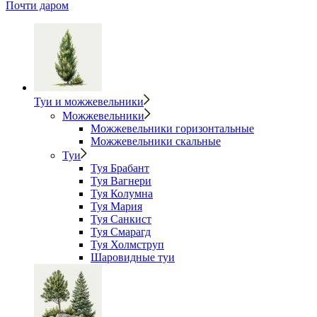
Почти даром
Туи и можжевельники
Можжевельники
Можжевельники горизонтальные
Можжевельники скальные
Туи
Туя Брабант
Туя Вагнери
Туя Колумна
Туя Мария
Туя Санкист
Туя Смарагд
Туя Холмструп
Шаровидные туи