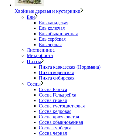
Хвойные деревья и кустарники
Ели
Ель канадская
Ель колючая
Ель обыкновенная
Ель сербская
Ель черная
Лиственница
Микробиота
Пихты
Пихта кавказская (Нордмана)
Пихта корейская
Пихта сибирская
Сосны
Сосна Банкса
Сосна Гельдрейха
Сосна гибкая
Сосна густоцветковая
Сосна кедровая
Сосна крючковатая
Сосна обыкновенная
Сосна тунберга
Сосна черная