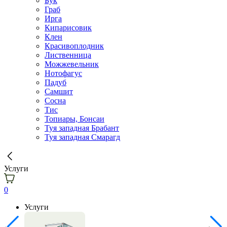
Бук
Граб
Ирга
Кипарисовик
Клен
Красивоплодник
Лиственница
Можжевельник
Нотофагус
Падуб
Самшит
Сосна
Тис
Топиары, Бонсаи
Туя западная Брабант
Туя западная Смарагд
Услуги
0
Услуги