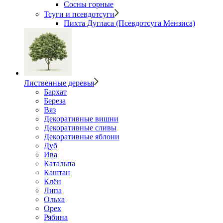
Сосны горные
Тсуги и псевдотсуги
Пихта Дугласа (Псевдотсуга Мензиса)
Лиственные деревья
Бархат
Береза
Вяз
Декоративные вишни
Декоративные сливы
Декоративные яблони
Дуб
Ива
Катальпа
Каштан
Клён
Липа
Ольха
Орех
Рябина