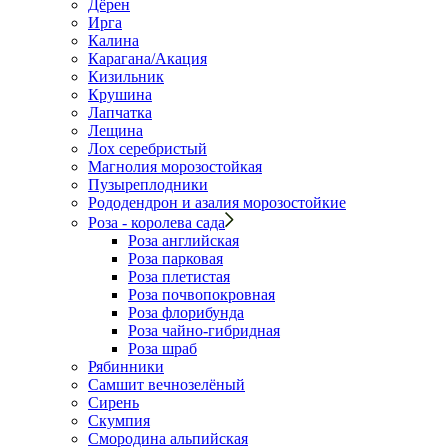
Дёрен
Ирга
Калина
Карагана/Акация
Кизильник
Крушина
Лапчатка
Лещина
Лох серебристый
Магнолия морозостойкая
Пузыреплодники
Рододендрон и азалия морозостойкие
Роза - королева сада
Роза английская
Роза парковая
Роза плетистая
Роза почвопокровная
Роза флорибунда
Роза чайно-гибридная
Роза шраб
Рябинники
Самшит вечнозелёный
Сирень
Скумпия
Смородина альпийская