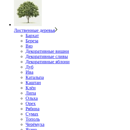
Лиственные деревья
Бархат
Береза
Вяз
Декоративные вишни
Декоративные сливы
Декоративные яблони
Дуб
Ива
Катальпа
Каштан
Клён
Липа
Ольха
Орех
Рябина
Сумах
Тополь
Черёмуха
Ясень