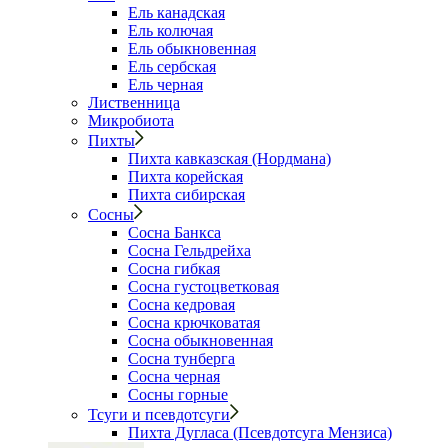
Ель канадская
Ель колючая
Ель обыкновенная
Ель сербская
Ель черная
Лиственница
Микробиота
Пихты
Пихта кавказская (Нордмана)
Пихта корейская
Пихта сибирская
Сосны
Сосна Банкса
Сосна Гельдрейха
Сосна гибкая
Сосна густоцветковая
Сосна кедровая
Сосна крючковатая
Сосна обыкновенная
Сосна тунберга
Сосна черная
Сосны горные
Тсуги и псевдотсуги
Пихта Дугласа (Псевдотсуга Мензиса)