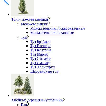
Туи и можжевельники
Можжевельники
Можжевельники горизонтальные
Можжевельники скальные
Туи
Туя Брабант
Туя Вагнери
Туя Колумна
Туя Мария
Туя Санкист
Туя Смарагд
Туя Холмструп
Шаровидные туи
Хвойные деревья и кустарники
Ели