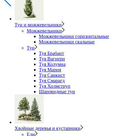
Туи и можжевельники
Можжевельники
Можжевельники горизонтальные
Можжевельники скальные
Туи
Туя Брабант
Туя Вагнери
Туя Колумна
Туя Мария
Туя Санкист
Туя Смарагд
Туя Холмструп
Шаровидные туи
Хвойные деревья и кустарники
Ели