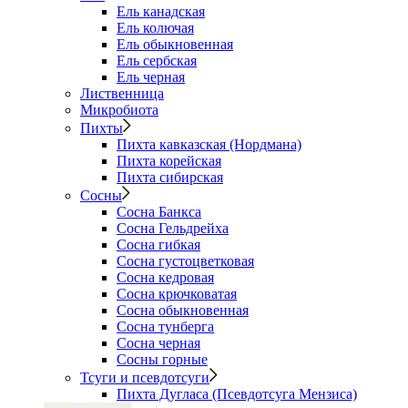
Ель канадская
Ель колючая
Ель обыкновенная
Ель сербская
Ель черная
Лиственница
Микробиота
Пихты
Пихта кавказская (Нордмана)
Пихта корейская
Пихта сибирская
Сосны
Сосна Банкса
Сосна Гельдрейха
Сосна гибкая
Сосна густоцветковая
Сосна кедровая
Сосна крючковатая
Сосна обыкновенная
Сосна тунберга
Сосна черная
Сосны горные
Тсуги и псевдотсуги
Пихта Дугласа (Псевдотсуга Мензиса)