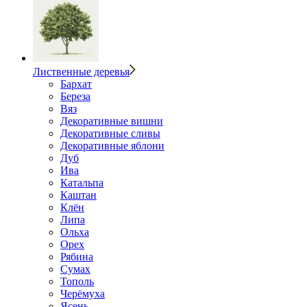
Лиственные деревья
Бархат
Береза
Вяз
Декоративные вишни
Декоративные сливы
Декоративные яблони
Дуб
Ива
Катальпа
Каштан
Клён
Липа
Ольха
Орех
Рябина
Сумах
Тополь
Черёмуха
Ясень