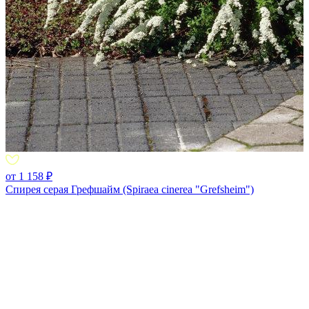
от 1 158 ₽
Спирея серая Грефшайм (Spiraea cinerea "Grefsheim")