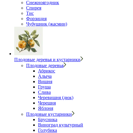
Снежноягодник
Спирея
Тис
Форзиция
Чубушник (жасмин)
Плодовые деревья и кустарники
Плодовые деревья
Абрикос
Алыча
Вишня
Груша
Слива
Черевишня (дюк)
Черешня
Яблоня
Плодовые кустарники
Брусника
Виноград культурный
Голубика