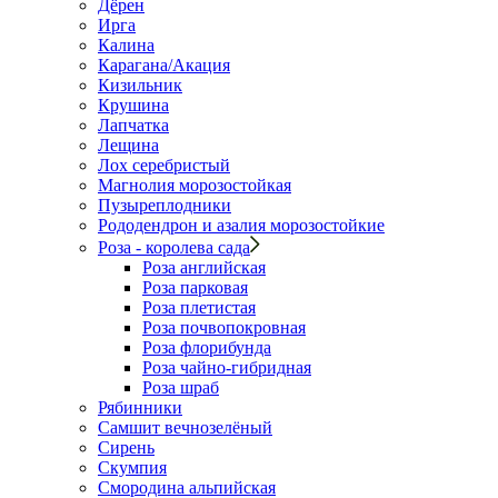
Дёрен
Ирга
Калина
Карагана/Акация
Кизильник
Крушина
Лапчатка
Лещина
Лох серебристый
Магнолия морозостойкая
Пузыреплодники
Рододендрон и азалия морозостойкие
Роза - королева сада
Роза английская
Роза парковая
Роза плетистая
Роза почвопокровная
Роза флорибунда
Роза чайно-гибридная
Роза шраб
Рябинники
Самшит вечнозелёный
Сирень
Скумпия
Смородина альпийская