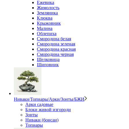
Ежевика
Жимолость
Земляника
Клюква
Крыжовник
Малина
Облепиха
Смородина белая
Смородина зеленая
Смородина красная
Смородина черная
Шелковица
Шиповник
Ниваки/Топиары/Арки/Зонты/БЖИ
Арки садовые
Блоки живой изгороди
Зонты
Ниваки (бонсаи)
Топиары