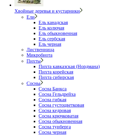
Хвойные деревья и кустарники
Ели
Ель канадская
Ель колючая
Ель обыкновенная
Ель сербская
Ель черная
Лиственница
Микробиота
Пихты
Пихта кавказская (Нордмана)
Пихта корейская
Пихта сибирская
Сосны
Сосна Банкса
Сосна Гельдрейха
Сосна гибкая
Сосна густоцветковая
Сосна кедровая
Сосна крючковатая
Сосна обыкновенная
Сосна тунберга
Сосна черная