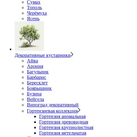
Сумах
Тополь
Черёмуха
Ясень
Декоративные кустарники
Айва
Арония
Багульник
Барбарис
Бересклет
Боярышник
Бузина
Вейгела
Виноград декоративный
Гортензиевая коллекция
Гортензия аномальная
Гортензия древовидная
Гортензия крупнолистная
Гортензия метельчатая