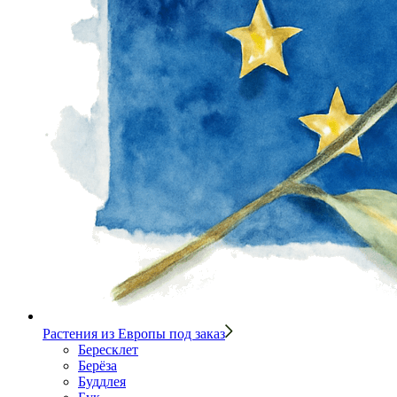
Растения из Европы под заказ
Бересклет
Берёза
Буддлея