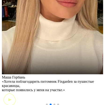
Маша Горбань
А
«Хотела поблагодарить питомник Fixgarden за пушистые
«
красавицы,
э
которые появились у меня на участке.»