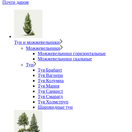
Почти даром
Туи и можжевельники
Можжевельники
Можжевельники горизонтальные
Можжевельники скальные
Туи
Туя Брабант
Туя Вагнери
Туя Колумна
Туя Мария
Туя Санкист
Туя Смарагд
Туя Холмструп
Шаровидные туи