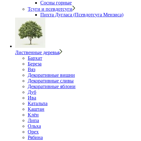
Сосны горные
Тсуги и псевдотсуги
Пихта Дугласа (Псевдотсуга Мензиса)
Лиственные деревья
Бархат
Береза
Вяз
Декоративные вишни
Декоративные сливы
Декоративные яблони
Дуб
Ива
Катальпа
Каштан
Клён
Липа
Ольха
Орех
Рябина