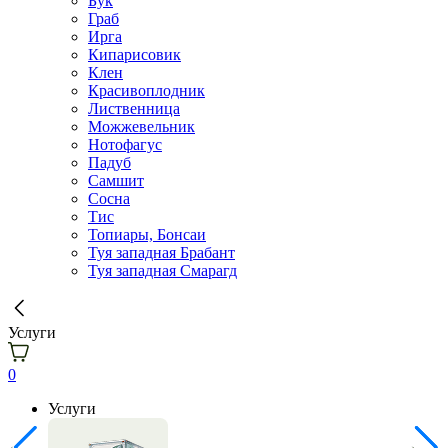
Бук
Граб
Ирга
Кипарисовик
Клен
Красивоплодник
Лиственница
Можжевельник
Нотофагус
Падуб
Самшит
Сосна
Тис
Топиары, Бонсаи
Туя западная Брабант
Туя западная Смарагд
Услуги
0
Услуги