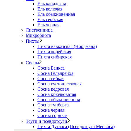
Ель канадская
Ель колючая
Ель обыкновенная
Ель сербская
Ель черная
Лиственница
Микробиота
Пихты
Пихта кавказская (Нордмана)
Пихта корейская
Пихта сибирская
Сосны
Сосна Банкса
Сосна Гельдрейха
Сосна гибкая
Сосна густоцветковая
Сосна кедровая
Сосна крючковатая
Сосна обыкновенная
Сосна тунберга
Сосна черная
Сосны горные
Тсуги и псевдотсуги
Пихта Дугласа (Псевдотсуга Мензиса)