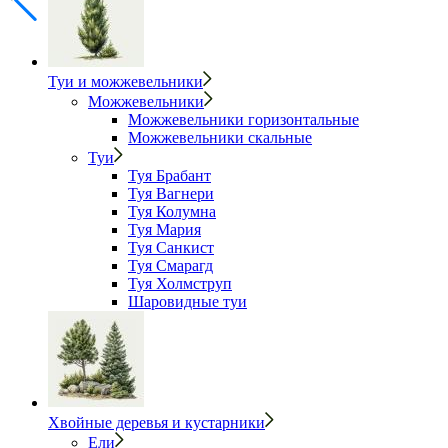
Туи и можжевельники
Можжевельники
Можжевельники горизонтальные
Можжевельники скальные
Туи
Туя Брабант
Туя Вагнери
Туя Колумна
Туя Мария
Туя Санкист
Туя Смарагд
Туя Холмструп
Шаровидные туи
Хвойные деревья и кустарники
Ели