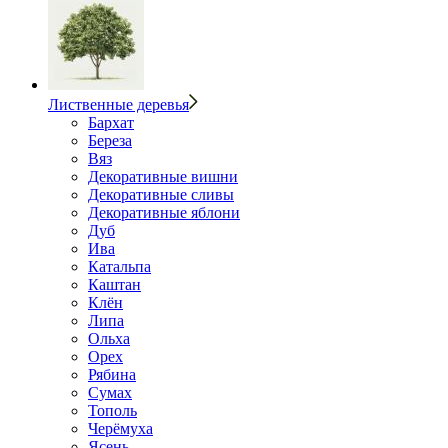
Лиственные деревья
Бархат
Береза
Вяз
Декоративные вишни
Декоративные сливы
Декоративные яблони
Дуб
Ива
Катальпа
Каштан
Клён
Липа
Ольха
Орех
Рябина
Сумах
Тополь
Черёмуха
Ясень