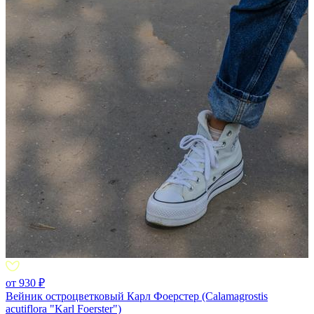
от 930 ₽
Вейник остроцветковый Карл Фоерстер (Calamagrostis
acutiflora "Karl Foerster")