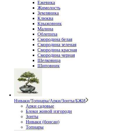
Ежевика
Жимолость
Земляника
Клюква
Крыжовник
Малина
Облепиха
Смородина белая
Смородина зеленая
Смородина красная
Смородина черная
Шелковица
Шиповник
Ниваки/Топиары/Арки/Зонты/БЖИ
Арки садовые
Блоки живой изгороди
Зонты
Ниваки (бонсаи)
Топиары