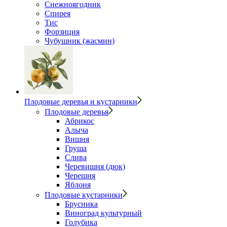
Снежноягодник
Спирея
Тис
Форзиция
Чубушник (жасмин)
Плодовые деревья и кустарники
Плодовые деревья
Абрикос
Алыча
Вишня
Груша
Слива
Черевишня (дюк)
Черешня
Яблоня
Плодовые кустарники
Брусника
Виноград культурный
Голубика