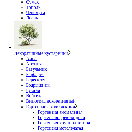
Сумах
Тополь
Черёмуха
Ясень
Декоративные кустарники
Айва
Арония
Багульник
Барбарис
Бересклет
Боярышник
Бузина
Вейгела
Виноград декоративный
Гортензиевая коллекция
Гортензия аномальная
Гортензия древовидная
Гортензия крупнолистная
Гортензия метельчатая