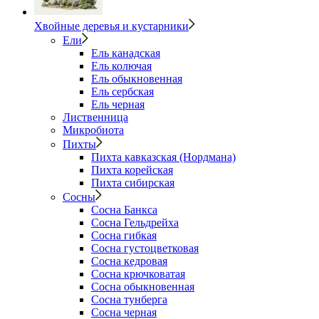
Хвойные деревья и кустарники
Ели
Ель канадская
Ель колючая
Ель обыкновенная
Ель сербская
Ель черная
Лиственница
Микробиота
Пихты
Пихта кавказская (Нордмана)
Пихта корейская
Пихта сибирская
Сосны
Сосна Банкса
Сосна Гельдрейха
Сосна гибкая
Сосна густоцветковая
Сосна кедровая
Сосна крючковатая
Сосна обыкновенная
Сосна тунберга
Сосна черная