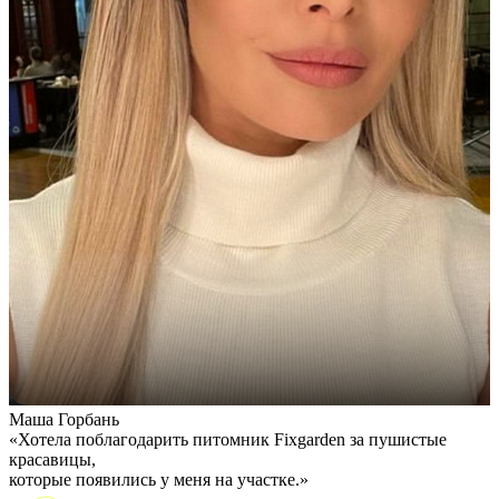
Маша Горбань
А
«Хотела поблагодарить питомник Fixgarden за пушистые
«
красавицы,
э
которые появились у меня на участке.»