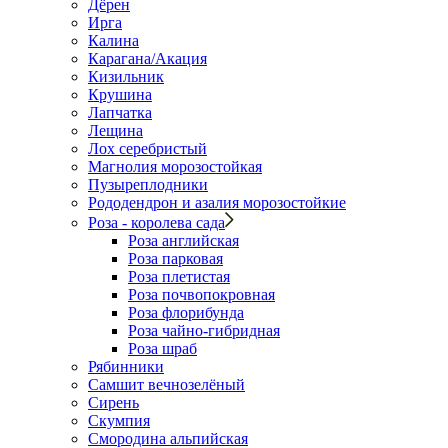
Дёрен
Ирга
Калина
Карагана/Акация
Кизильник
Крушина
Лапчатка
Лещина
Лох серебристый
Магнолия морозостойкая
Пузыреплодники
Рододендрон и азалия морозостойкие
Роза - королева сада
Роза английская
Роза парковая
Роза плетистая
Роза почвопокровная
Роза флорибунда
Роза чайно-гибридная
Роза шраб
Рябинники
Самшит вечнозелёный
Сирень
Скумпия
Смородина альпийская