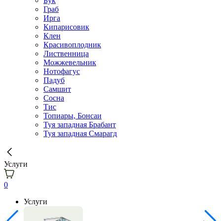
Бук
Граб
Ирга
Кипарисовик
Клен
Красивоплодник
Лиственница
Можжевельник
Нотофагус
Падуб
Самшит
Сосна
Тис
Топиары, Бонсаи
Туя западная Брабант
Туя западная Смарагд
Услуги
0
Услуги