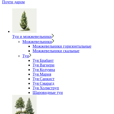
Почти даром
Туи и можжевельники
Можжевельники
Можжевельники горизонтальные
Можжевельники скальные
Туи
Туя Брабант
Туя Вагнери
Туя Колумна
Туя Мария
Туя Санкист
Туя Смарагд
Туя Холмструп
Шаровидные туи