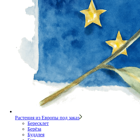
Растения из Европы под заказ
Бересклет
Берёза
Буддлея