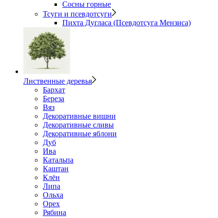
Сосны горные
Тсуги и псевдотсуги
Пихта Дугласа (Псевдотсуга Мензиса)
Лиственные деревья
Бархат
Береза
Вяз
Декоративные вишни
Декоративные сливы
Декоративные яблони
Дуб
Ива
Катальпа
Каштан
Клён
Липа
Ольха
Орех
Рябина