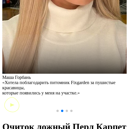
Маша Горбань
А
«Хотела поблагодарить питомник Fixgarden за пушистые
«
красавицы,
э
которые появились у меня на участке.»
Очиток ложный Перл Карпет