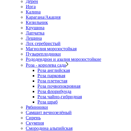
Дёрен
Ирга
Калина
Карагана/Акация
Кизильник
Крушина
Лапчатка
Лещина
Лох серебристый
Магнолия морозостойкая
Пузыреплодники
Рододендрон и азалия морозостойкие
Роза - королева сада
Роза английская
Роза парковая
Роза плетистая
Роза почвопокровная
Роза флорибунда
Роза чайно-гибридная
Роза шраб
Рябинники
Самшит вечнозелёный
Сирень
Скумпия
Смородина альпийская