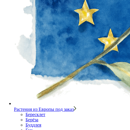
Растения из Европы под заказ
Бересклет
Берёза
Буддлея