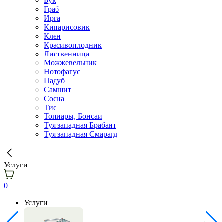
Бук
Граб
Ирга
Кипарисовик
Клен
Красивоплодник
Лиственница
Можжевельник
Нотофагус
Падуб
Самшит
Сосна
Тис
Топиары, Бонсаи
Туя западная Брабант
Туя западная Смарагд
Услуги
0
Услуги