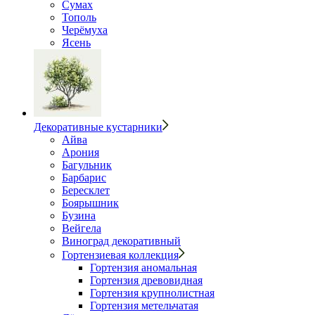
Сумах
Тополь
Черёмуха
Ясень
Декоративные кустарники
Айва
Арония
Багульник
Барбарис
Бересклет
Боярышник
Бузина
Вейгела
Виноград декоративный
Гортензиевая коллекция
Гортензия аномальная
Гортензия древовидная
Гортензия крупнолистная
Гортензия метельчатая