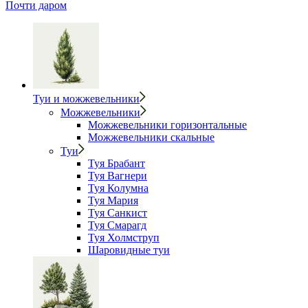
Почти даром
Туи и можжевельники
Можжевельники
Можжевельники горизонтальные
Можжевельники скальные
Туи
Туя Брабант
Туя Вагнери
Туя Колумна
Туя Мария
Туя Санкист
Туя Смарагд
Туя Холмструп
Шаровидные туи