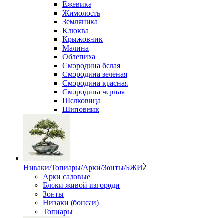
Ежевика
Жимолость
Земляника
Клюква
Крыжовник
Малина
Облепиха
Смородина белая
Смородина зеленая
Смородина красная
Смородина черная
Шелковица
Шиповник
Ниваки/Топиары/Арки/Зонты/БЖИ
Арки садовые
Блоки живой изгороди
Зонты
Ниваки (бонсаи)
Топиары