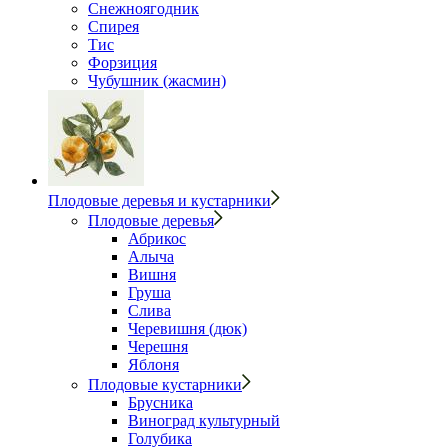
Снежноягодник
Спирея
Тис
Форзиция
Чубушник (жасмин)
Плодовые деревья и кустарники
Плодовые деревья
Абрикос
Алыча
Вишня
Груша
Слива
Черевишня (дюк)
Черешня
Яблоня
Плодовые кустарники
Брусника
Виноград культурный
Голубика