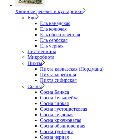
Хвойные деревья и кустарники
Ели
Ель канадская
Ель колючая
Ель обыкновенная
Ель сербская
Ель черная
Лиственница
Микробиота
Пихты
Пихта кавказская (Нордмана)
Пихта корейская
Пихта сибирская
Сосны
Сосна Банкса
Сосна Гельдрейха
Сосна гибкая
Сосна густоцветковая
Сосна кедровая
Сосна крючковатая
Сосна обыкновенная
Сосна тунберга
Сосна черная