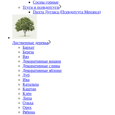
Сосны горные
Тсуги и псевдотсуги
Пихта Дугласа (Псевдотсуга Мензиса)
Лиственные деревья
Бархат
Береза
Вяз
Декоративные вишни
Декоративные сливы
Декоративные яблони
Дуб
Ива
Катальпа
Каштан
Клён
Липа
Ольха
Орех
Рябина