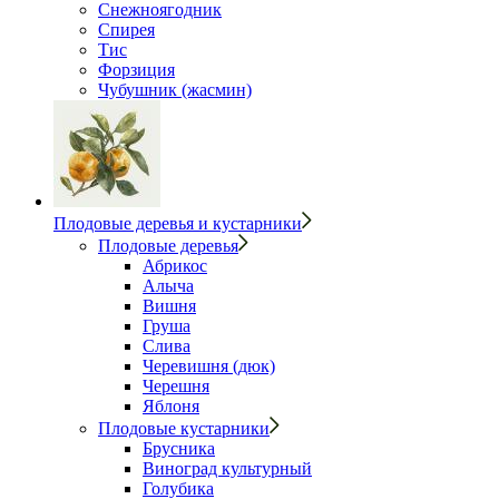
Снежноягодник
Спирея
Тис
Форзиция
Чубушник (жасмин)
Плодовые деревья и кустарники
Плодовые деревья
Абрикос
Алыча
Вишня
Груша
Слива
Черевишня (дюк)
Черешня
Яблоня
Плодовые кустарники
Брусника
Виноград культурный
Голубика