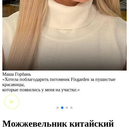
Маша Горбань
А
«Хотела поблагодарить питомник Fixgarden за пушистые
«
красавицы,
э
которые появились у меня на участке.»
Можжевельник китайский