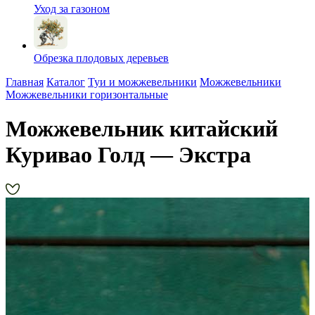
Уход за газоном
Обрезка плодовых деревьев
Главная
Каталог
Туи и можжевельники
Можжевельники
Можжевельники горизонтальные
Можжевельник китайский
Куривао Голд — Экстра