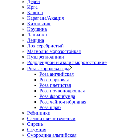
Дёрен
Ирга
Калина
Карагана/Акация
Кизильник
Крушина
Лапчатка
Лещина
Лох серебристый
Магнолия морозостойкая
Пузыреплодники
Рододендрон и азалия морозостойкие
Роза - королева сада
Роза английская
Роза парковая
Роза плетистая
Роза почвопокровная
Роза флорибунда
Роза чайно-гибридная
Роза шраб
Рябинники
Самшит вечнозелёный
Сирень
Скумпия
Смородина альпийская