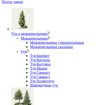
Почти даром
Туи и можжевельники
Можжевельники
Можжевельники горизонтальные
Можжевельники скальные
Туи
Туя Брабант
Туя Вагнери
Туя Колумна
Туя Мария
Туя Санкист
Туя Смарагд
Туя Холмструп
Шаровидные туи