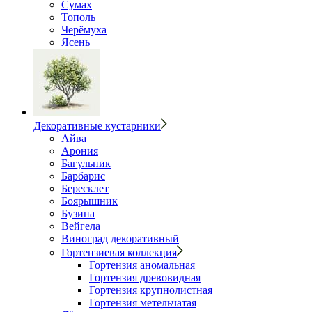
Сумах
Тополь
Черёмуха
Ясень
Декоративные кустарники
Айва
Арония
Багульник
Барбарис
Бересклет
Боярышник
Бузина
Вейгела
Виноград декоративный
Гортензиевая коллекция
Гортензия аномальная
Гортензия древовидная
Гортензия крупнолистная
Гортензия метельчатая