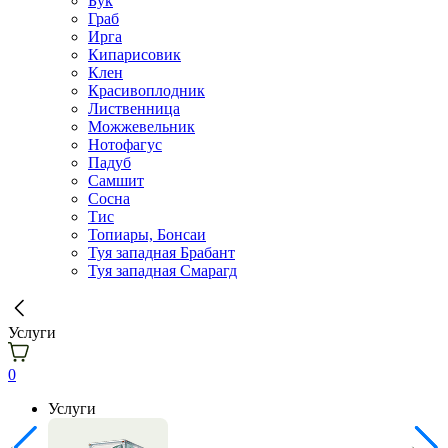
Бук
Граб
Ирга
Кипарисовик
Клен
Красивоплодник
Лиственница
Можжевельник
Нотофагус
Падуб
Самшит
Сосна
Тис
Топиары, Бонсаи
Туя западная Брабант
Туя западная Смарагд
Услуги
0
Услуги