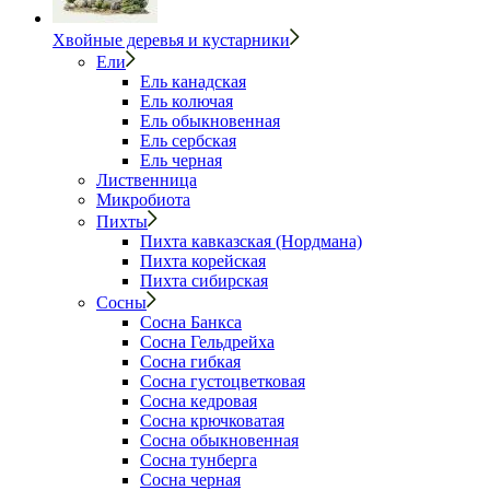
Хвойные деревья и кустарники
Ели
Ель канадская
Ель колючая
Ель обыкновенная
Ель сербская
Ель черная
Лиственница
Микробиота
Пихты
Пихта кавказская (Нордмана)
Пихта корейская
Пихта сибирская
Сосны
Сосна Банкса
Сосна Гельдрейха
Сосна гибкая
Сосна густоцветковая
Сосна кедровая
Сосна крючковатая
Сосна обыкновенная
Сосна тунберга
Сосна черная