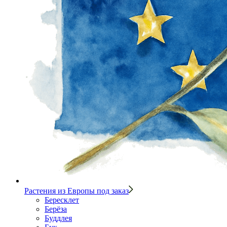
Растения из Европы под заказ
Бересклет
Берёза
Буддлея