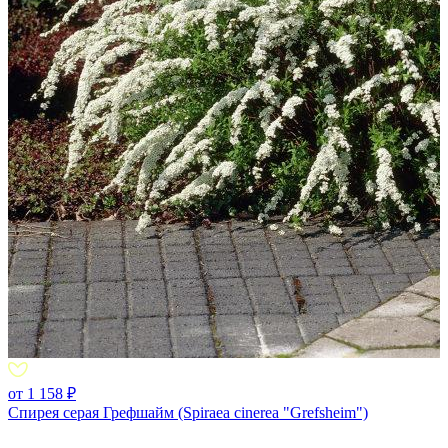
от 1 158 ₽
Спирея серая Грефшайм (Spiraea cinerea "Grefsheim")