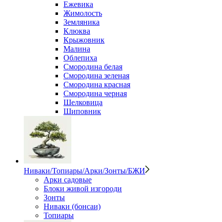
Ежевика
Жимолость
Земляника
Клюква
Крыжовник
Малина
Облепиха
Смородина белая
Смородина зеленая
Смородина красная
Смородина черная
Шелковица
Шиповник
Ниваки/Топиары/Арки/Зонты/БЖИ
Арки садовые
Блоки живой изгороди
Зонты
Ниваки (бонсаи)
Топиары