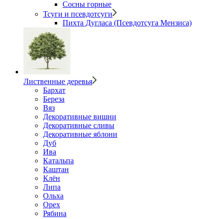
Сосны горные
Тсуги и псевдотсуги
Пихта Дугласа (Псевдотсуга Мензиса)
Лиственные деревья
Бархат
Береза
Вяз
Декоративные вишни
Декоративные сливы
Декоративные яблони
Дуб
Ива
Катальпа
Каштан
Клён
Липа
Ольха
Орех
Рябина