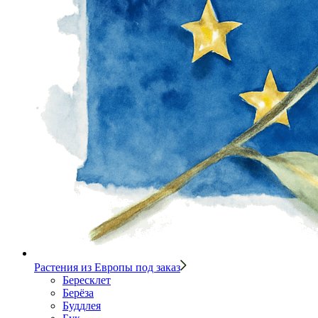
Растения из Европы под заказ
Бересклет
Берёза
Буддлея