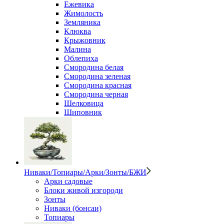
Ежевика
Жимолость
Земляника
Клюква
Крыжовник
Малина
Облепиха
Смородина белая
Смородина зеленая
Смородина красная
Смородина черная
Шелковица
Шиповник
Ниваки/Топиары/Арки/Зонты/БЖИ
Арки садовые
Блоки живой изгороди
Зонты
Ниваки (бонсаи)
Топиары