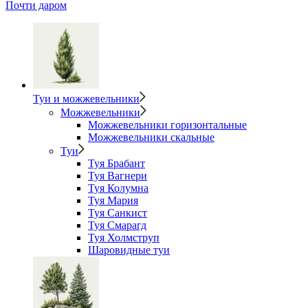
Почти даром
Туи и можжевельники
Можжевельники
Можжевельники горизонтальные
Можжевельники скальные
Туи
Туя Брабант
Туя Вагнери
Туя Колумна
Туя Мария
Туя Санкист
Туя Смарагд
Туя Холмструп
Шаровидные туи