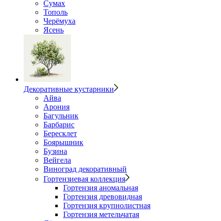
Сумах
Тополь
Черёмуха
Ясень
Декоративные кустарники
Айва
Арония
Багульник
Барбарис
Бересклет
Боярышник
Бузина
Вейгела
Виноград декоративный
Гортензиевая коллекция
Гортензия аномальная
Гортензия древовидная
Гортензия крупнолистная
Гортензия метельчатая