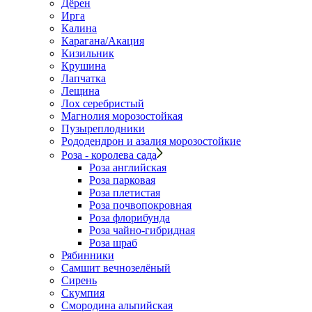
Дёрен
Ирга
Калина
Карагана/Акация
Кизильник
Крушина
Лапчатка
Лещина
Лох серебристый
Магнолия морозостойкая
Пузыреплодники
Рододендрон и азалия морозостойкие
Роза - королева сада
Роза английская
Роза парковая
Роза плетистая
Роза почвопокровная
Роза флорибунда
Роза чайно-гибридная
Роза шраб
Рябинники
Самшит вечнозелёный
Сирень
Скумпия
Смородина альпийская