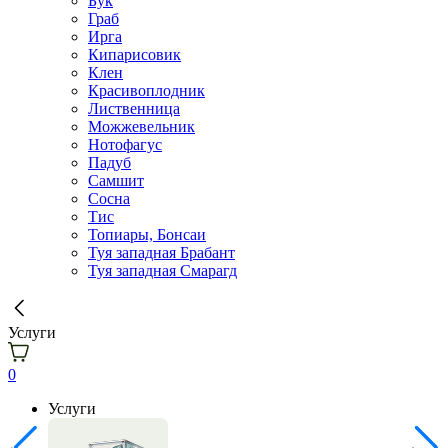
Бук
Граб
Ирга
Кипарисовик
Клен
Красивоплодник
Лиственница
Можжевельник
Нотофагус
Падуб
Самшит
Сосна
Тис
Топиары, Бонсаи
Туя западная Брабант
Туя западная Смарагд
Услуги
0
Услуги