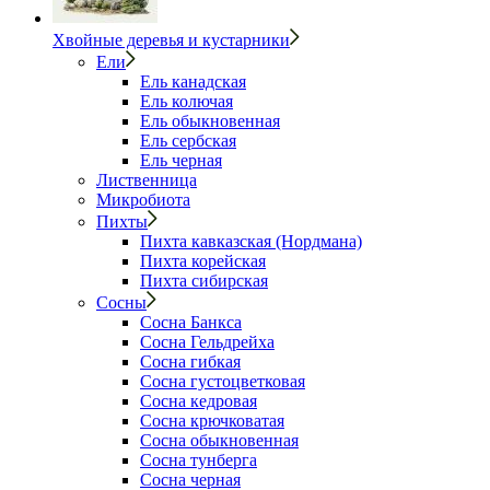
Хвойные деревья и кустарники
Ели
Ель канадская
Ель колючая
Ель обыкновенная
Ель сербская
Ель черная
Лиственница
Микробиота
Пихты
Пихта кавказская (Нордмана)
Пихта корейская
Пихта сибирская
Сосны
Сосна Банкса
Сосна Гельдрейха
Сосна гибкая
Сосна густоцветковая
Сосна кедровая
Сосна крючковатая
Сосна обыкновенная
Сосна тунберга
Сосна черная