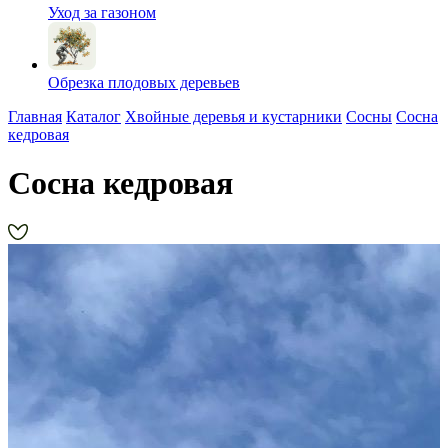
Уход за газоном
Обрезка плодовых деревьев
Главная
Каталог
Хвойные деревья и кустарники
Сосны
Сосна
кедровая
Сосна кедровая