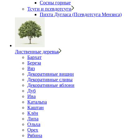
Сосны горные
Тсуги и псевдотсуги
Пихта Дугласа (Псевдотсуга Мензиса)
Лиственные деревья
Бархат
Береза
Вяз
Декоративные вишни
Декоративные сливы
Декоративные яблони
Дуб
Ива
Катальпа
Каштан
Клён
Липа
Ольха
Орех
Рябина