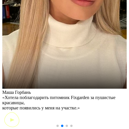
Маша Горбань
А
«Хотела поблагодарить питомник Fixgarden за пушистые
«
красавицы,
э
которые появились у меня на участке.»