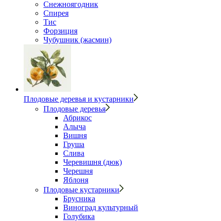
Снежноягодник
Спирея
Тис
Форзиция
Чубушник (жасмин)
Плодовые деревья и кустарники
Плодовые деревья
Абрикос
Алыча
Вишня
Груша
Слива
Черевишня (дюк)
Черешня
Яблоня
Плодовые кустарники
Брусника
Виноград культурный
Голубика