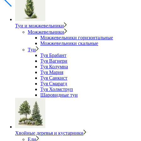
Туи и можжевельники
Можжевельники
Можжевельники горизонтальные
Можжевельники скальные
Туи
Туя Брабант
Туя Вагнери
Туя Колумна
Туя Мария
Туя Санкист
Туя Смарагд
Туя Холмструп
Шаровидные туи
Хвойные деревья и кустарники
Ели