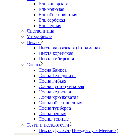
Ель канадская
Ель колючая
Ель обыкновенная
Ель сербская
Ель черная
Лиственница
Микробиота
Пихты
Пихта кавказская (Нордмана)
Пихта корейская
Пихта сибирская
Сосны
Сосна Банкса
Сосна Гельдрейха
Сосна гибкая
Сосна густоцветковая
Сосна кедровая
Сосна крючковатая
Сосна обыкновенная
Сосна тунберга
Сосна черная
Сосны горные
Тсуги и псевдотсуги
Пихта Дугласа (Псевдотсуга Мензиса)