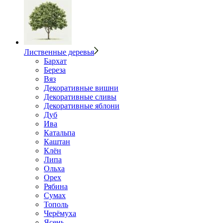
Лиственные деревья
Бархат
Береза
Вяз
Декоративные вишни
Декоративные сливы
Декоративные яблони
Дуб
Ива
Катальпа
Каштан
Клён
Липа
Ольха
Орех
Рябина
Сумах
Тополь
Черёмуха
Ясень