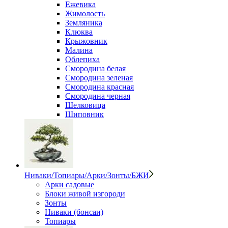
Ежевика
Жимолость
Земляника
Клюква
Крыжовник
Малина
Облепиха
Смородина белая
Смородина зеленая
Смородина красная
Смородина черная
Шелковица
Шиповник
Ниваки/Топиары/Арки/Зонты/БЖИ
Арки садовые
Блоки живой изгороди
Зонты
Ниваки (бонсаи)
Топиары