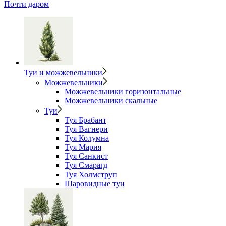
Почти даром
Туи и можжевельники
Можжевельники
Можжевельники горизонтальные
Можжевельники скальные
Туи
Туя Брабант
Туя Вагнери
Туя Колумна
Туя Мария
Туя Санкист
Туя Смарагд
Туя Холмструп
Шаровидные туи