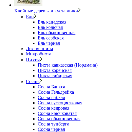
Хвойные деревья и кустарники
Ели
Ель канадская
Ель колючая
Ель обыкновенная
Ель сербская
Ель черная
Лиственница
Микробиота
Пихты
Пихта кавказская (Нордмана)
Пихта корейская
Пихта сибирская
Сосны
Сосна Банкса
Сосна Гельдрейха
Сосна гибкая
Сосна густоцветковая
Сосна кедровая
Сосна крючковатая
Сосна обыкновенная
Сосна тунберга
Сосна черная