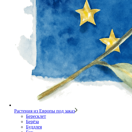
Растения из Европы под заказ
Бересклет
Берёза
Буддлея