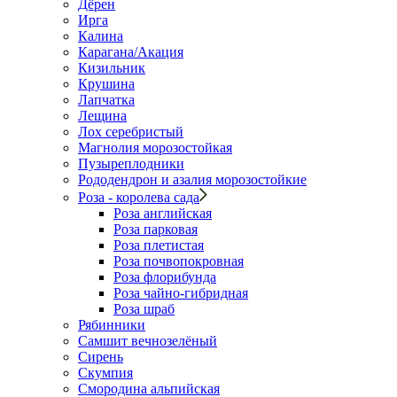
Дёрен
Ирга
Калина
Карагана/Акация
Кизильник
Крушина
Лапчатка
Лещина
Лох серебристый
Магнолия морозостойкая
Пузыреплодники
Рододендрон и азалия морозостойкие
Роза - королева сада
Роза английская
Роза парковая
Роза плетистая
Роза почвопокровная
Роза флорибунда
Роза чайно-гибридная
Роза шраб
Рябинники
Самшит вечнозелёный
Сирень
Скумпия
Смородина альпийская