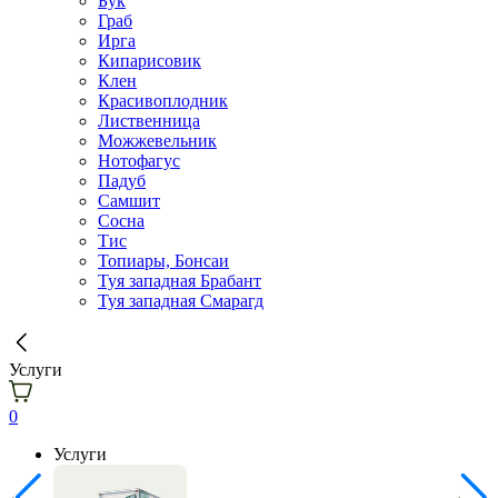
Бук
Граб
Ирга
Кипарисовик
Клен
Красивоплодник
Лиственница
Можжевельник
Нотофагус
Падуб
Самшит
Сосна
Тис
Топиары, Бонсаи
Туя западная Брабант
Туя западная Смарагд
Услуги
0
Услуги