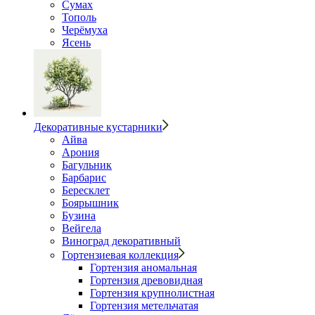
Сумах
Тополь
Черёмуха
Ясень
Декоративные кустарники
Айва
Арония
Багульник
Барбарис
Бересклет
Боярышник
Бузина
Вейгела
Виноград декоративный
Гортензиевая коллекция
Гортензия аномальная
Гортензия древовидная
Гортензия крупнолистная
Гортензия метельчатая