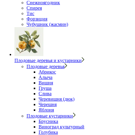
Снежноягодник
Спирея
Тис
Форзиция
Чубушник (жасмин)
Плодовые деревья и кустарники
Плодовые деревья
Абрикос
Алыча
Вишня
Груша
Слива
Черевишня (дюк)
Черешня
Яблоня
Плодовые кустарники
Брусника
Виноград культурный
Голубика