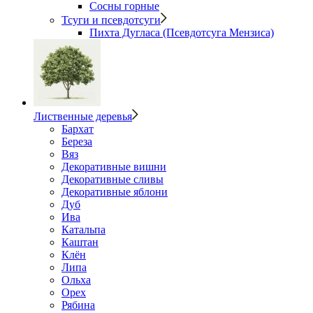
Сосны горные
Тсуги и псевдотсуги
Пихта Дугласа (Псевдотсуга Мензиса)
Лиственные деревья
Бархат
Береза
Вяз
Декоративные вишни
Декоративные сливы
Декоративные яблони
Дуб
Ива
Катальпа
Каштан
Клён
Липа
Ольха
Орех
Рябина