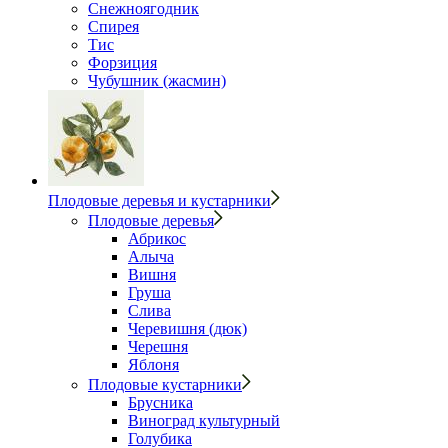
Снежноягодник
Спирея
Тис
Форзиция
Чубушник (жасмин)
Плодовые деревья и кустарники
Плодовые деревья
Абрикос
Алыча
Вишня
Груша
Слива
Черевишня (дюк)
Черешня
Яблоня
Плодовые кустарники
Брусника
Виноград культурный
Голубика