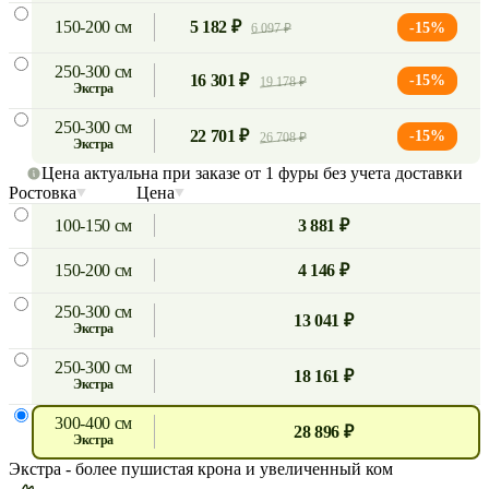
150-200 см
5 182 ₽
-15%
6 097 ₽
250-300 см
16 301 ₽
-15%
19 178 ₽
экстра
250-300 см
22 701 ₽
-15%
26 708 ₽
экстра
Цена актуальна при заказе от 1 фуры без учета доставки
Ростовка
Цена
100-150 см
3 881 ₽
150-200 см
4 146 ₽
250-300 см
13 041 ₽
экстра
250-300 см
18 161 ₽
экстра
300-400 см
28 896 ₽
экстра
Экстра
- более пушистая крона и увеличенный ком