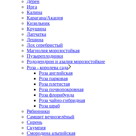
Дёрен
Ирга
Калина
Карагана/Акация
Кизильник
Крушина
Лапчатка
Лещина
Лох серебристый
Магнолия морозостойкая
Пузыреплодники
Рододендрон и азалия морозостойкие
Роза - королева сада
Роза английская
Роза парковая
Роза плетистая
Роза почвопокровная
Роза флорибунда
Роза чайно-гибридная
Роза шраб
Рябинники
Самшит вечнозелёный
Сирень
Скумпия
Смородина альпийская