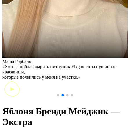
Маша Горбань
А
«Хотела поблагодарить питомник Fixgarden за пушистые
«
красавицы,
э
которые появились у меня на участке.»
Яблоня Бренди Мейджик —
Экстра