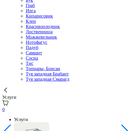
Бук
Граб
Ирга
Кипарисовик
Клен
Красивоплодник
Лиственница
Можжевельник
Нотофагус
Падуб
Самшит
Сосна
Тис
Топиары, Бонсаи
Туя западная Брабант
Туя западная Смарагд
Услуги
0
Услуги