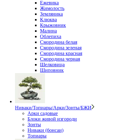
Ежевика
Жимолость
Земляника
Клюква
Крыжовник
Малина
Облепиха
Смородина белая
Смородина зеленая
Смородина красная
Смородина черная
Шелковица
Шиповник
Ниваки/Топиары/Арки/Зонты/БЖИ
Арки садовые
Блоки живой изгороди
Зонты
Ниваки (бонсаи)
Топиары