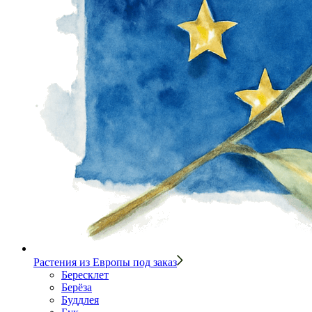
Растения из Европы под заказ
Бересклет
Берёза
Буддлея