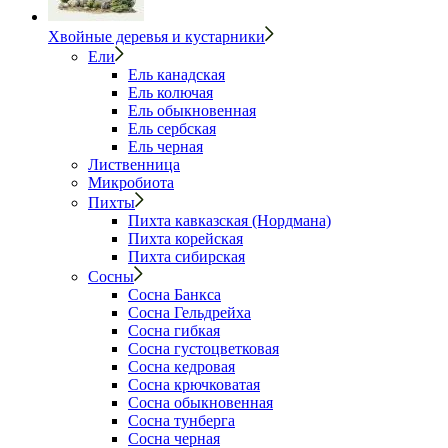
Хвойные деревья и кустарники
Ели
Ель канадская
Ель колючая
Ель обыкновенная
Ель сербская
Ель черная
Лиственница
Микробиота
Пихты
Пихта кавказская (Нордмана)
Пихта корейская
Пихта сибирская
Сосны
Сосна Банкса
Сосна Гельдрейха
Сосна гибкая
Сосна густоцветковая
Сосна кедровая
Сосна крючковатая
Сосна обыкновенная
Сосна тунберга
Сосна черная