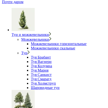
Почти даром
Туи и можжевельники
Можжевельники
Можжевельники горизонтальные
Можжевельники скальные
Туи
Туя Брабант
Туя Вагнери
Туя Колумна
Туя Мария
Туя Санкист
Туя Смарагд
Туя Холмструп
Шаровидные туи