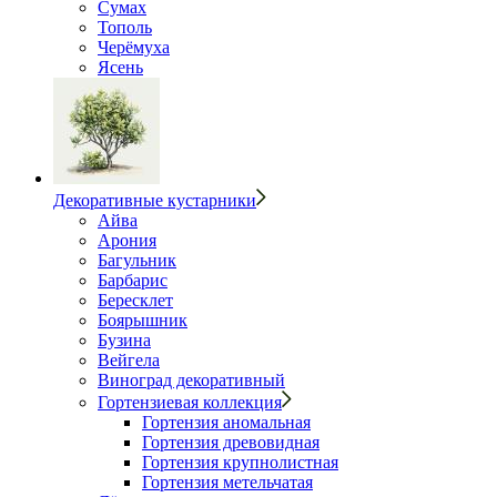
Сумах
Тополь
Черёмуха
Ясень
Декоративные кустарники
Айва
Арония
Багульник
Барбарис
Бересклет
Боярышник
Бузина
Вейгела
Виноград декоративный
Гортензиевая коллекция
Гортензия аномальная
Гортензия древовидная
Гортензия крупнолистная
Гортензия метельчатая