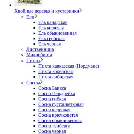
Хвойные деревья и кустарники
Ели
Ель канадская
Ель колючая
Ель обыкновенная
Ель сербская
Ель черная
Лиственница
Микробиота
Пихты
Пихта кавказская (Нордмана)
Пихта корейская
Пихта сибирская
Сосны
Сосна Банкса
Сосна Гельдрейха
Сосна гибкая
Сосна густоцветковая
Сосна кедровая
Сосна крючковатая
Сосна обыкновенная
Сосна тунберга
Сосна черная