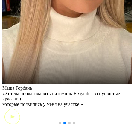
Маша Горбань
А
«Хотела поблагодарить питомник Fixgarden за пушистые
«
красавицы,
э
которые появились у меня на участке.»