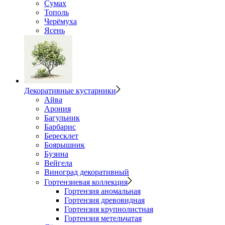
Сумах
Тополь
Черёмуха
Ясень
Декоративные кустарники
Айва
Арония
Багульник
Барбарис
Бересклет
Боярышник
Бузина
Вейгела
Виноград декоративный
Гортензиевая коллекция
Гортензия аномальная
Гортензия древовидная
Гортензия крупнолистная
Гортензия метельчатая