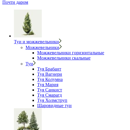
Почти даром
Туи и можжевельники
Можжевельники
Можжевельники горизонтальные
Можжевельники скальные
Туи
Туя Брабант
Туя Вагнери
Туя Колумна
Туя Мария
Туя Санкист
Туя Смарагд
Туя Холмструп
Шаровидные туи