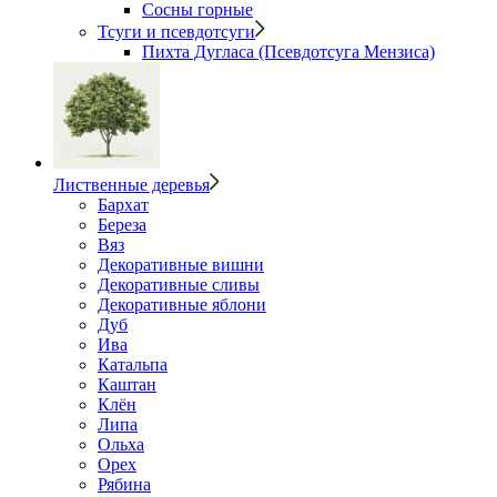
Сосны горные
Тсуги и псевдотсуги
Пихта Дугласа (Псевдотсуга Мензиса)
Лиственные деревья
Бархат
Береза
Вяз
Декоративные вишни
Декоративные сливы
Декоративные яблони
Дуб
Ива
Катальпа
Каштан
Клён
Липа
Ольха
Орех
Рябина