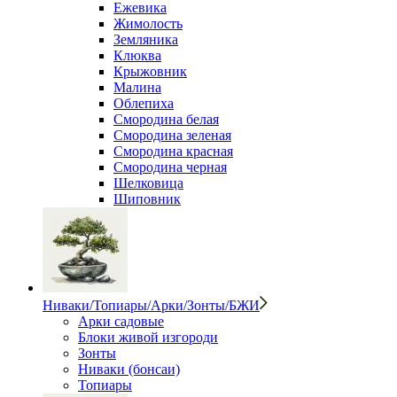
Ежевика
Жимолость
Земляника
Клюква
Крыжовник
Малина
Облепиха
Смородина белая
Смородина зеленая
Смородина красная
Смородина черная
Шелковица
Шиповник
Ниваки/Топиары/Арки/Зонты/БЖИ
Арки садовые
Блоки живой изгороди
Зонты
Ниваки (бонсаи)
Топиары