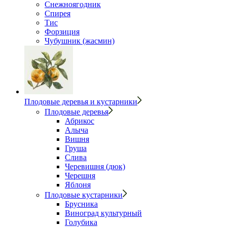
Снежноягодник
Спирея
Тис
Форзиция
Чубушник (жасмин)
Плодовые деревья и кустарники
Плодовые деревья
Абрикос
Алыча
Вишня
Груша
Слива
Черевишня (дюк)
Черешня
Яблоня
Плодовые кустарники
Брусника
Виноград культурный
Голубика