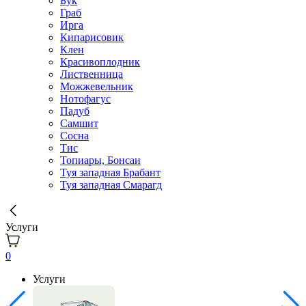
Бук
Граб
Ирга
Кипарисовик
Клен
Красивоплодник
Лиственница
Можжевельник
Нотофагус
Падуб
Самшит
Сосна
Тис
Топиары, Бонсаи
Туя западная Брабант
Туя западная Смарагд
Услуги
0
Услуги