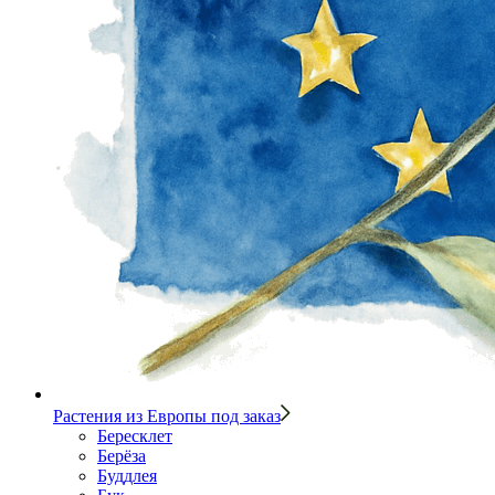
Растения из Европы под заказ
Бересклет
Берёза
Буддлея