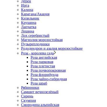
Дёрен
Ирга
Калина
Карагана/Акация
Кизильник
Крушина
Лапчатка
Лещина
Лох серебристый
Магнолия морозостойкая
Пузыреплодники
Рододендрон и азалия морозостойкие
Роза - королева сада
Роза английская
Роза парковая
Роза плетистая
Роза почвопокровная
Роза флорибунда
Роза чайно-гибридная
Роза шраб
Рябинники
Самшит вечнозелёный
Сирень
Скумпия
Смородина альпийская